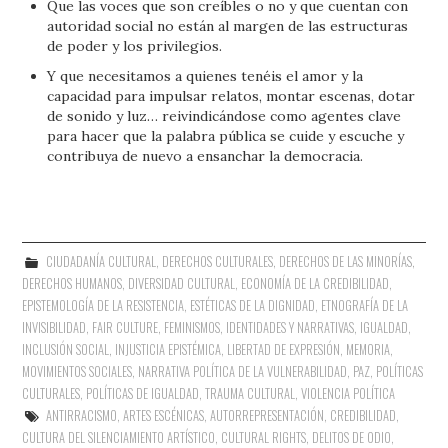
Que las voces que son creíbles o no y que cuentan con
autoridad social no están al margen de las estructuras
de poder y los privilegios.
Y que necesitamos a quienes tenéis el amor y la
capacidad para impulsar relatos, montar escenas, dotar
de sonido y luz… reivindicándose como agentes clave
para hacer que la palabra pública se cuide y escuche y
contribuya de nuevo a ensanchar la democracia.
CIUDADANÍA CULTURAL
,
DERECHOS CULTURALES
,
DERECHOS DE LAS MINORÍAS
,
DERECHOS HUMANOS
,
DIVERSIDAD CULTURAL
,
ECONOMÍA DE LA CREDIBILIDAD
,
EPISTEMOLOGÍA DE LA RESISTENCIA
,
ESTÉTICAS DE LA DIGNIDAD
,
ETNOGRAFÍA DE LA
INVISIBILIDAD
,
FAIR CULTURE
,
FEMINISMOS
,
IDENTIDADES Y NARRATIVAS
,
IGUALDAD
,
INCLUSIÓN SOCIAL
,
INJUSTICIA EPISTÉMICA
,
LIBERTAD DE EXPRESIÓN
,
MEMORIA
,
MOVIMIENTOS SOCIALES
,
NARRATIVA POLÍTICA DE LA VULNERABILIDAD
,
PAZ
,
POLÍTICAS
CULTURALES
,
POLÍTICAS DE IGUALDAD
,
TRAUMA CULTURAL
,
VIOLENCIA POLÍTICA
ANTIRRACISMO
,
ARTES ESCÉNICAS
,
AUTORREPRESENTACIÓN
,
CREDIBILIDAD
,
CULTURA DEL SILENCIAMIENTO ARTÍSTICO
,
CULTURAL RIGHTS
,
DELITOS DE ODIO
,