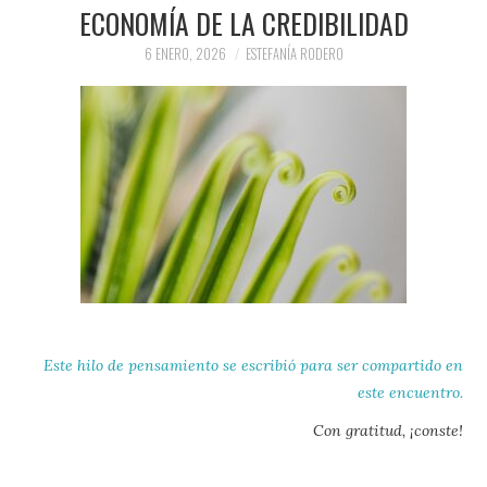
PRENSA Y
ECONOMÍA DE LA CREDIBILIDAD
6 ENERO, 2026
ESTEFANÍA RODERO
COLABORACIONES)
QUIÉN ES
Este hilo de pensamiento se escribió para ser compartido
en
este encuentro.
Con gratitud, ¡conste!