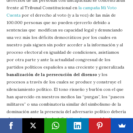
derechos de las personas con discapacidad se concentraban
frente al Tribunal Constitucional en
la campaña Mi Voto
Cuenta
por el derecho al voto (y a la voz) de las más de
100.000 personas que no pueden ejercerlo debido a
sentencias que modifican su capacidad legal y denunciando
una vez más los déficits democráticos por los cuales en
nuestro país siguen sin poder acceder a la información y al
proceso electoral en igualdad de condiciones, asistíamos
por otra parte y ante la actualidad congresual de los
partidos políticos españoles a una creciente y generalizada
banalización de la persecución del disenso
y los
procesos a través de los cuales se produce y construye el
silenciamiento político. El tono risueño y burlón con el que
han aparecido en nuestros medios las “purgas”, los “paseos
militares” o una combinatoria similar del simbolismo de la
dominación ante la presencia del adversario político debería
alertarnos al recordar la definición a la que apelaba
Kate
Millet
para hablar de los derechos políticos de las minorías: