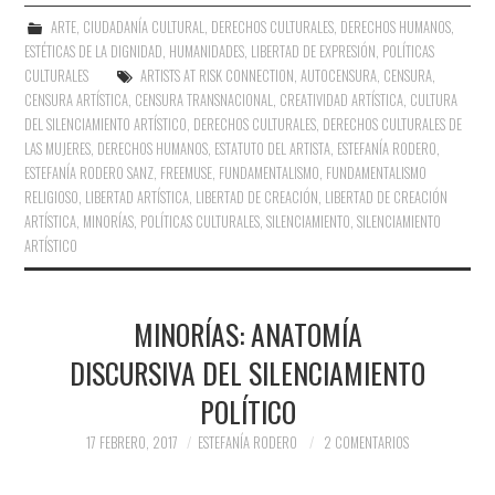
ARTE
,
CIUDADANÍA CULTURAL
,
DERECHOS CULTURALES
,
DERECHOS HUMANOS
,
ESTÉTICAS DE LA DIGNIDAD
,
HUMANIDADES
,
LIBERTAD DE EXPRESIÓN
,
POLÍTICAS
CULTURALES
ARTISTS AT RISK CONNECTION
,
AUTOCENSURA
,
CENSURA
,
CENSURA ARTÍSTICA
,
CENSURA TRANSNACIONAL
,
CREATIVIDAD ARTÍSTICA
,
CULTURA
DEL SILENCIAMIENTO ARTÍSTICO
,
DERECHOS CULTURALES
,
DERECHOS CULTURALES DE
LAS MUJERES
,
DERECHOS HUMANOS
,
ESTATUTO DEL ARTISTA
,
ESTEFANÍA RODERO
,
ESTEFANÍA RODERO SANZ
,
FREEMUSE
,
FUNDAMENTALISMO
,
FUNDAMENTALISMO
RELIGIOSO
,
LIBERTAD ARTÍSTICA
,
LIBERTAD DE CREACIÓN
,
LIBERTAD DE CREACIÓN
ARTÍSTICA
,
MINORÍAS
,
POLÍTICAS CULTURALES
,
SILENCIAMIENTO
,
SILENCIAMIENTO
ARTÍSTICO
MINORÍAS: ANATOMÍA
DISCURSIVA DEL SILENCIAMIENTO
POLÍTICO
17 FEBRERO, 2017
ESTEFANÍA RODERO
2 COMENTARIOS