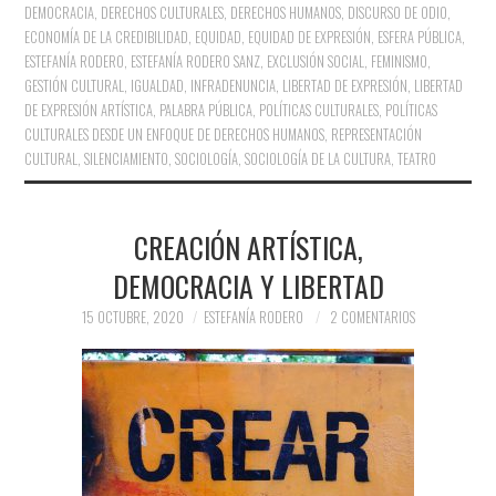
DEMOCRACIA
,
DERECHOS CULTURALES
,
DERECHOS HUMANOS
,
DISCURSO DE ODIO
,
ECONOMÍA DE LA CREDIBILIDAD
,
EQUIDAD
,
EQUIDAD DE EXPRESIÓN
,
ESFERA PÚBLICA
,
ESTEFANÍA RODERO
,
ESTEFANÍA RODERO SANZ
,
EXCLUSIÓN SOCIAL
,
FEMINISMO
,
GESTIÓN CULTURAL
,
IGUALDAD
,
INFRADENUNCIA
,
LIBERTAD DE EXPRESIÓN
,
LIBERTAD
DE EXPRESIÓN ARTÍSTICA
,
PALABRA PÚBLICA
,
POLÍTICAS CULTURALES
,
POLÍTICAS
CULTURALES DESDE UN ENFOQUE DE DERECHOS HUMANOS
,
REPRESENTACIÓN
CULTURAL
,
SILENCIAMIENTO
,
SOCIOLOGÍA
,
SOCIOLOGÍA DE LA CULTURA
,
TEATRO
CREACIÓN ARTÍSTICA,
DEMOCRACIA Y LIBERTAD
15 OCTUBRE, 2020
ESTEFANÍA RODERO
2 COMENTARIOS