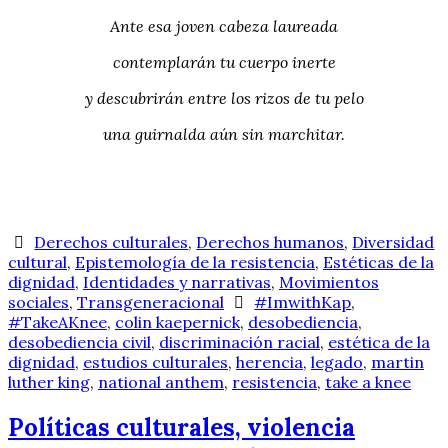
Ante esa joven cabeza laureada
contemplarán tu cuerpo inerte
y descubrirán entre los rizos de tu pelo
una guirnalda aún sin marchitar.
Derechos culturales
,
Derechos humanos
,
Diversidad
cultural
,
Epistemología de la resistencia
,
Estéticas de la
dignidad
,
Identidades y narrativas
,
Movimientos
sociales
,
Transgeneracional
#ImwithKap
,
#TakeAKnee
,
colin kaepernick
,
desobediencia
,
desobediencia civil
,
discriminación racial
,
estética de la
dignidad
,
estudios culturales
,
herencia
,
legado
,
martin
luther king
,
national anthem
,
resistencia
,
take a knee
Políticas culturales, violencia