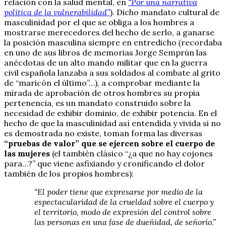
relación con la salud mental, en
“Por una narrativa
política de la vulnerabilidad”
). Dicho mandato cultural de
masculinidad por el que se obliga a los hombres a
mostrarse merecedores del hecho de serlo, a ganarse
la posición masculina siempre en entredicho
(
recordaba
en uno de sus libros de memorias Jorge Semprún las
anécdotas de un alto mando militar que en la guerra
civil española lanzaba a sus soldados al combate al grito
de “maricón el último”…), a comprobar mediante la
mirada de aprobación de otros hombres su propia
pertenencia, es un mandato construido sobre la
necesidad de exhibir dominio, de exhibir potencia. En el
hecho de que la masculinidad así entendida y vivida si no
es demostrada no existe, toman forma las diversas
“pruebas de valor” que se ejercen sobre el cuerpo de
las mujeres
(el también clásico “¿a que no hay cojones
para…?” que viene asfixiando y cronificando el dolor
también de los propios hombres):
“El poder tiene que expresarse por medio de la
espectacularidad de la crueldad sobre el cuerpo y
el territorio, modo de expresión del control sobre
las personas en una fase de dueñidad, de señorío.”