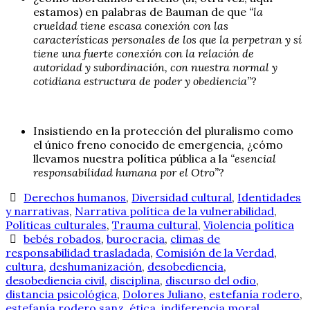
estamos) en palabras de Bauman de que
“la
crueldad tiene escasa conexión con las
características personales de los que la perpetran y sí
tiene una fuerte conexión con la relación de
autoridad y subordinación, con nuestra normal y
cotidiana estructura de poder y obediencia”
?
Insistiendo en la protección del pluralismo como
el único freno conocido de emergencia, ¿cómo
llevamos nuestra política pública a la
“esencial
responsabilidad humana por el Otro”
?
Derechos humanos
,
Diversidad cultural
,
Identidades
y narrativas
,
Narrativa política de la vulnerabilidad
,
Políticas culturales
,
Trauma cultural
,
Violencia política
bebés robados
,
burocracia
,
climas de
responsabilidad trasladada
,
Comisión de la Verdad
,
cultura
,
deshumanización
,
desobediencia
,
desobediencia civil
,
disciplina
,
discurso del odio
,
distancia psicológica
,
Dolores Juliano
,
estefanía rodero
,
estefanía rodero sanz
,
ética
,
indiferencia moral
,