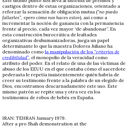
Este último punto nos lleva al sistema de premios y
castigos dentro de estas organizaciones, orientado a
reforzar la sensación de obligación mutua (
“no puedo
fallarles”, «pero cómo nos haces esto»
), así como a
incrementar la noción de ganancia con la permanencia
frente al precio, cada vez mayor “de abandonar”. En
esta construcción burocrática de lealtades
organizativas deshumanizadoras, juega un papel
determinante lo que la maestra Dolores Juliano ha
denominado como
la manipulación de los
“criterios de
credibilidad”
, el monopolio de la veracidad como
atributo del poder. En el relato de una de las víctimas de
abuso de los EEUU en el que contaba cómo el sacerdote
pederasta le repetía insistentemente quién habría de
creer su testimonio frente a la palabra de un elegido de
Dios, encontramos descarnadamente este uso. Este
mismo patrón se repite una y otra vez en los
testimonios de robos de bebés en España.
IRAN: TEHRAN January 1979.
After a pro Shah demonstration at the