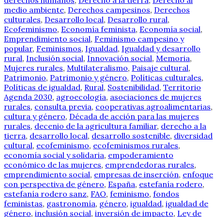
derechos humanos
,
Derecho a la tierra
,
Derecho al
medio ambiente
,
Derechos campesinos
,
Derechos
culturales
,
Desarrollo local
,
Desarrollo rural
,
Ecofeminismo
,
Economía feminista
,
Economía social
,
Emprendimiento social
,
Feminismo campesino y
popular
,
Feminismos
,
Igualdad
,
Igualdad y desarrollo
rural
,
Inclusión social
,
Innovación social
,
Memoria
,
Mujeres rurales
,
Multilateralismo
,
Paisaje cultural
,
Patrimonio
,
Patrimonio y género
,
Políticas culturales
,
Políticas de igualdad
,
Rural
,
Sostenibilidad
,
Territorio
Agenda 2030
,
agroecología
,
asociaciones de mujeres
rurales
,
consulta previa
,
cooperativas agroalimentarias
,
cultura y género
,
Década de acción para las mujeres
rurales
,
decenio de la agricultura familiar
,
derecho a la
tierra
,
desarrollo local
,
desarrollo sostenible
,
diversidad
cultural
,
ecofeminismo
,
ecofeminismos rurales
,
economía social y solidaria
,
empoderamiento
económico de las mujeres
,
emprendedoras rurales
,
emprendimiento social
,
empresas de inserción
,
enfoque
con perspectiva de género
,
España
,
estefanía rodero
,
estefanía rodero sanz
,
FAO
,
feminismo
,
fondos
feministas
,
gastronomía
,
género
,
igualdad
,
igualdad de
género
,
inclusión social
,
inversión de impacto
,
Ley de