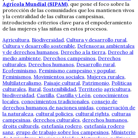
Agrícola Mundial (SIPAM)
, que pone el foco sobre la
protección de las comunidades que los mantienen vivos
y la centralidad de las culturas campesinas,
introduciendo criterios clave para el empoderamiento
de las mujeres y las niñas en estos procesos.
Agricultura
,
Biodiversidad
,
Cultura y desarrollo rural
,
Cultura y desarrollo sostenible
,
Defensoras ambientales
y de derechos humanos
,
Derecho a la tierra
,
Derecho al
medio ambiente
,
Derechos campesinos
,
Derechos
culturales
,
Derechos humanos
,
Desarrollo rural
,
Ecofeminismo
,
Feminismo campesino y popular
,
Feminismos
,
Movimientos sociales
,
Mujeres rurales
,
Multilateralismo
,
Paisaje cultural
,
Patrimonio
,
Políticas
culturales
,
Rural
,
Sostenibilidad
,
Territorio
agricultura
,
biodiversidad
,
Castilla
,
Castilla y León
,
conocimientos
locales
,
conocimientos tradicionales
,
consejo de
derechos humanos de naciones unidas
,
conservación de
la naturaleza
,
cultural policies
,
cultural rights
,
culturas
campesinas
,
derechos culturales
,
derechos humanos
,
droits culturels
,
estefanía rodero
,
estefanía rodero
sanz
,
grupo de trabajo sobre los campesinos
,
Ministerio