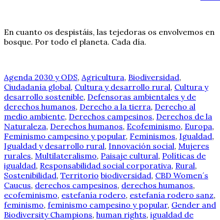
En cuanto os despistáis, las tejedoras os envolvemos en
bosque. Por todo el planeta. Cada día.
Agenda 2030 y ODS
,
Agricultura
,
Biodiversidad
,
Ciudadanía global
,
Cultura y desarrollo rural
,
Cultura y
desarrollo sostenible
,
Defensoras ambientales y de
derechos humanos
,
Derecho a la tierra
,
Derecho al
medio ambiente
,
Derechos campesinos
,
Derechos de la
Naturaleza
,
Derechos humanos
,
Ecofeminismo
,
Europa
,
Feminismo campesino y popular
,
Feminismos
,
Igualdad
,
Igualdad y desarrollo rural
,
Innovación social
,
Mujeres
rurales
,
Multilateralismo
,
Paisaje cultural
,
Políticas de
igualdad
,
Responsabilidad social corporativa
,
Rural
,
Sostenibilidad
,
Territorio
biodiversidad
,
CBD Women´s
Caucus
,
derechos campesinos
,
derechos humanos
,
ecofeminismo
,
estefanía rodero
,
estefanía rodero sanz
,
feminismo
,
feminismo campesino y popular
,
Gender and
Biodiversity Champions
,
human rights
,
igualdad de