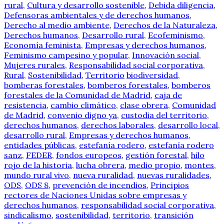
rural
,
Cultura y desarrollo sostenible
,
Debida diligencia
,
Defensoras ambientales y de derechos humanos
,
Derecho al medio ambiente
,
Derechos de la Naturaleza
,
Derechos humanos
,
Desarrollo rural
,
Ecofeminismo
,
Economía feminista
,
Empresas y derechos humanos
,
Feminismo campesino y popular
,
Innovación social
,
Mujeres rurales
,
Responsabilidad social corporativa
,
Rural
,
Sostenibilidad
,
Territorio
biodiversidad
,
bomberas forestales
,
bomberos forestales
,
bomberos
forestales de la Comunidad de Madrid
,
caja de
resistencia
,
cambio climático
,
clase obrera
,
Comunidad
de Madrid
,
convenio digno ya
,
custodia del territorio
,
derechos humanos
,
derechos laborales
,
desarrollo local
,
desarrollo rural
,
Empresas y derechos humanos
,
entidades públicas
,
estefanía rodero
,
estefanía rodero
sanz
,
FEDER
,
fondos europeos
,
gestión forestal
,
hilo
rojo de la historia
,
lucha obrera
,
medio propio
,
montes
,
mundo rural vivo
,
nueva ruralidad
,
nuevas ruralidades
,
ODS
,
ODS 8
,
prevención de incendios
,
Principios
rectores de Naciones Unidas sobre empresas y
derechos humanos
,
responsabilidad social corporativa
,
sindicalismo
,
sostenibilidad
,
territorio
,
transición