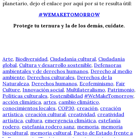
planetario, dejo el enlace por aquí por si te resulta útil:
#WEMAKETOMORROW
Protege tu ternura y la de los demás, cuídate.
Arte
,
Biodiversidad
,
Ciudadanía cultural
,
Ciudadanía
global
,
Cultura y desarrollo sostenible
,
Defensoras
ambientales y de derechos humanos
,
Derecho al medio
ambiente
,
Derechos culturales
,
Derechos de la
Naturaleza
,
Derechos humanos
,
Ecofeminismo
,
Fair
Culture
,
Innovación social
,
Multilateralismo
,
Patrimonio
,
Políticas culturales
,
Sostenibilidad
#WeMakeTomorrow
,
acción climática
,
artes
,
cambio climático
,
conocimientos locales
,
COP30
,
creación
,
creación
artística
,
creación cultural
,
creatividad
,
creatividad
artística
,
cultura
,
emergencia climática
,
estefanía
rodero
,
estefanía rodero sanz
,
memoria
,
memoria
biocultural
,
memoria cultural
,
Pacto de Estado frente a