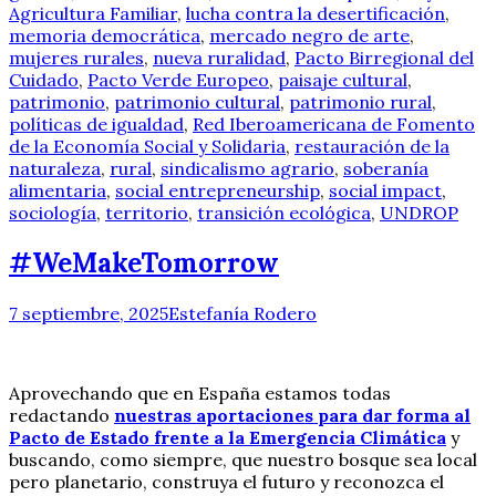
Agricultura Familiar
,
lucha contra la desertificación
,
memoria democrática
,
mercado negro de arte
,
mujeres rurales
,
nueva ruralidad
,
Pacto Birregional del
Cuidado
,
Pacto Verde Europeo
,
paisaje cultural
,
patrimonio
,
patrimonio cultural
,
patrimonio rural
,
políticas de igualdad
,
Red Iberoamericana de Fomento
de la Economía Social y Solidaria
,
restauración de la
naturaleza
,
rural
,
sindicalismo agrario
,
soberanía
alimentaria
,
social entrepreneurship
,
social impact
,
sociología
,
territorio
,
transición ecológica
,
UNDROP
#WeMakeTomorrow
7 septiembre, 2025
Estefanía Rodero
Aprovechando que en España estamos todas
redactando
nuestras aportaciones para dar forma al
Pacto de Estado frente a la Emergencia Climática
y
buscando, como siempre, que nuestro bosque sea local
pero planetario, construya el futuro y reconozca el