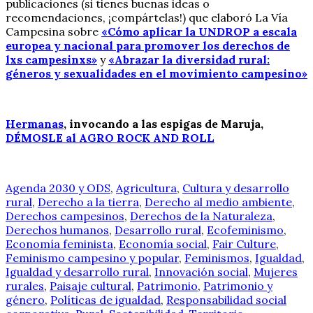
publicaciones (si tienes buenas ideas o
recomendaciones, ¡compártelas!) que elaboró La Vía
Campesina sobre
«Cómo aplicar la UNDROP a escala
europea y nacional para promover los derechos de
lxs campesinxs»
y
«Abrazar la diversidad rural:
géneros y sexualidades en el movimiento campesino»
Hermanas
, invocando a las espigas de Maruja,
DÉMOSLE al AGRO ROCK AND ROLL
Agenda 2030 y ODS
,
Agricultura
,
Cultura y desarrollo
rural
,
Derecho a la tierra
,
Derecho al medio ambiente
,
Derechos campesinos
,
Derechos de la Naturaleza
,
Derechos humanos
,
Desarrollo rural
,
Ecofeminismo
,
Economía feminista
,
Economía social
,
Fair Culture
,
Feminismo campesino y popular
,
Feminismos
,
Igualdad
,
Igualdad y desarrollo rural
,
Innovación social
,
Mujeres
rurales
,
Paisaje cultural
,
Patrimonio
,
Patrimonio y
género
,
Políticas de igualdad
,
Responsabilidad social