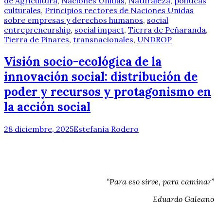
de Agricultura
,
Naciones Unidas
,
Naturaleza
,
políticas
culturales
,
Principios rectores de Naciones Unidas
sobre empresas y derechos humanos
,
social
entrepreneurship
,
social impact
,
Tierra de Peñaranda
,
Tierra de Pinares
,
transnacionales
,
UNDROP
Visión socio-ecológica de la
innovación social: distribución de
poder y recursos y protagonismo en
la acción social
28 diciembre, 2025
Estefanía Rodero
“Para eso sirve, para caminar”
Eduardo Galeano