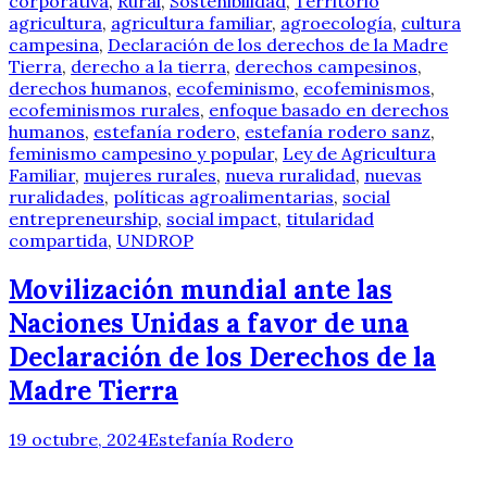
corporativa
,
Rural
,
Sostenibilidad
,
Territorio
agricultura
,
agricultura familiar
,
agroecología
,
cultura
campesina
,
Declaración de los derechos de la Madre
Tierra
,
derecho a la tierra
,
derechos campesinos
,
derechos humanos
,
ecofeminismo
,
ecofeminismos
,
ecofeminismos rurales
,
enfoque basado en derechos
humanos
,
estefanía rodero
,
estefanía rodero sanz
,
feminismo campesino y popular
,
Ley de Agricultura
Familiar
,
mujeres rurales
,
nueva ruralidad
,
nuevas
ruralidades
,
políticas agroalimentarias
,
social
entrepreneurship
,
social impact
,
titularidad
compartida
,
UNDROP
Movilización mundial ante las
Naciones Unidas a favor de una
Declaración de los Derechos de la
Madre Tierra
19 octubre, 2024
Estefanía Rodero