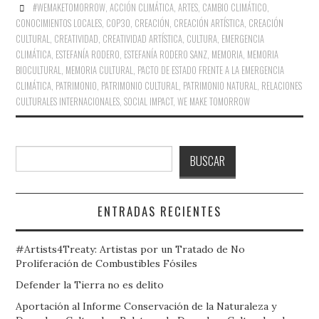
#WEMAKETOMORROW
,
ACCIÓN CLIMÁTICA
,
ARTES
,
CAMBIO CLIMÁTICO
,
CONOCIMIENTOS LOCALES
,
COP30
,
CREACIÓN
,
CREACIÓN ARTÍSTICA
,
CREACIÓN
CULTURAL
,
CREATIVIDAD
,
CREATIVIDAD ARTÍSTICA
,
CULTURA
,
EMERGENCIA
CLIMÁTICA
,
ESTEFANÍA RODERO
,
ESTEFANÍA RODERO SANZ
,
MEMORIA
,
MEMORIA
BIOCULTURAL
,
MEMORIA CULTURAL
,
PACTO DE ESTADO FRENTE A LA EMERGENCIA
CLIMÁTICA
,
PATRIMONIO
,
PATRIMONIO CULTURAL
,
PATRIMONIO NATURAL
,
RELACIONES
CULTURALES INTERNACIONALES
,
SOCIAL IMPACT
,
WE MAKE TOMORROW
Buscar
BUSCAR
ENTRADAS RECIENTES
#Artists4Treaty: Artistas por un Tratado de No
Proliferación de Combustibles Fósiles
Defender la Tierra no es delito
Aportación al Informe Conservación de la Naturaleza y