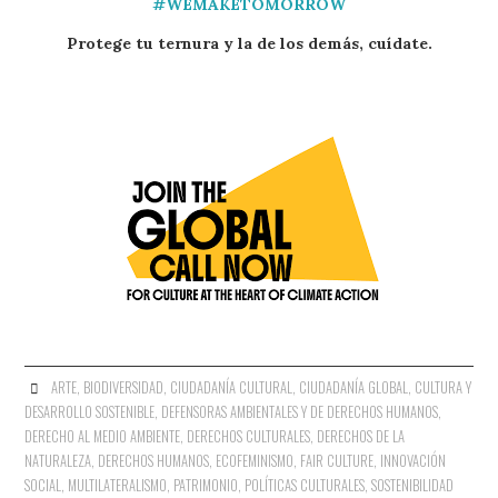
#WEMAKETOMORROW
Protege tu ternura y la de los demás, cuídate.
ARTE
,
BIODIVERSIDAD
,
CIUDADANÍA CULTURAL
,
CIUDADANÍA GLOBAL
,
CULTURA Y
DESARROLLO SOSTENIBLE
,
DEFENSORAS AMBIENTALES Y DE DERECHOS HUMANOS
,
DERECHO AL MEDIO AMBIENTE
,
DERECHOS CULTURALES
,
DERECHOS DE LA
NATURALEZA
,
DERECHOS HUMANOS
,
ECOFEMINISMO
,
FAIR CULTURE
,
INNOVACIÓN
SOCIAL
,
MULTILATERALISMO
,
PATRIMONIO
,
POLÍTICAS CULTURALES
,
SOSTENIBILIDAD