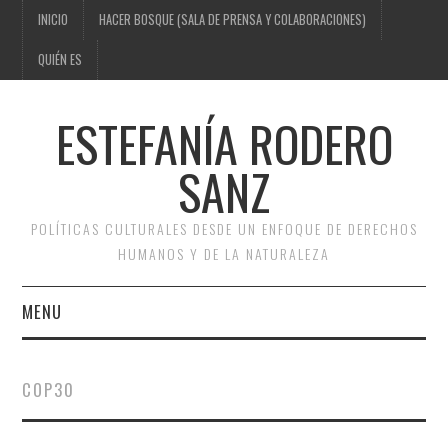
INICIO
HACER BOSQUE (SALA DE PRENSA Y COLABORACIONES)
QUIÉN ES
ESTEFANÍA RODERO
SANZ
POLÍTICAS CULTURALES DESDE UN ENFOQUE DE DERECHOS
HUMANOS Y DE LA NATURALEZA
MENU
INICIO
COP30
HACER BOSQUE (SALA DE