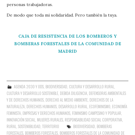
personas trabajadoras.
De modo que toda mi solidaridad. Pero también la tuya.
CAJA DE RESISTENCIA DE LOS BOMBEROS Y
BOMBERAS FORESTALES DE LA COMUNIDAD DE
MADRID
AGENDA 2030 Y ODS
,
BIODIVERSIDAD
,
CULTURA Y DESARROLLO RURAL
,
CULTURA Y DESARROLLO SOSTENIBLE
,
DEBIDA DILIGENCIA
,
DEFENSORAS AMBIENTALES
Y DE DERECHOS HUMANOS
,
DERECHO AL MEDIO AMBIENTE
,
DERECHOS DE LA
NATURALEZA
,
DERECHOS HUMANOS
,
DESARROLLO RURAL
,
ECOFEMINISMO
,
ECONOMÍA
FEMINISTA
,
EMPRESAS Y DERECHOS HUMANOS
,
FEMINISMO CAMPESINO Y POPULAR
,
INNOVACIÓN SOCIAL
,
MUJERES RURALES
,
RESPONSABILIDAD SOCIAL CORPORATIVA
,
RURAL
,
SOSTENIBILIDAD
,
TERRITORIO
BIODIVERSIDAD
,
BOMBERAS
FORESTALES
,
BOMBEROS FORESTALES
,
BOMBEROS FORESTALES DE LA COMUNIDAD DE