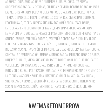
AGROECOLOGÍA
,
ASOCIACIONES DE MUJERES RURALES
,
CONSULTA PREVIA
,
COOPERATIVAS AGROALIMENTARIAS
,
CULTURA Y GÉNERO
,
DÉCADA DE ACCIÓN PARA
LAS MUJERES RURALES
,
DECENIO DE LA AGRICULTURA FAMILIAR
,
DERECHO A LA
TIERRA
,
DESARROLLO LOCAL
,
DESARROLLO SOSTENIBLE
,
DIVERSIDAD CULTURAL
,
ECOFEMINISMO
,
ECOFEMINISMOS RURALES
,
ECONOMÍA SOCIAL Y SOLIDARIA
,
EMPODERAMIENTO ECONÓMICO DE LAS MUJERES
,
EMPRENDEDORAS RURALES
,
EMPRENDIMIENTO SOCIAL
,
EMPRESAS DE INSERCIÓN
,
ENFOQUE CON PERSPECTIVA DE
GÉNERO
,
ESPAÑA
,
ESTEFANÍA RODERO
,
ESTEFANÍA RODERO SANZ
,
FAO
,
FEMINISMO
,
FONDOS FEMINISTAS
,
GASTRONOMÍA
,
GÉNERO
,
IGUALDAD
,
IGUALDAD DE GÉNERO
,
INCLUSIÓN SOCIAL
,
INVERSIÓN DE IMPACTO
,
LEY DE AGRICULTURA FAMILIAR
,
LUCHA
CONTRA LA DESERTIFICACIÓN
,
MEMORIA DEMOCRÁTICA
,
MERCADO NEGRO DE ARTE
,
MUJERES RURALES
,
NUEVA RURALIDAD
,
PACTO BIRREGIONAL DEL CUIDADO
,
PACTO
VERDE EUROPEO
,
PAISAJE CULTURAL
,
PATRIMONIO
,
PATRIMONIO CULTURAL
,
PATRIMONIO RURAL
,
POLÍTICAS DE IGUALDAD
,
RED IBEROAMERICANA DE FOMENTO DE
LA ECONOMÍA SOCIAL Y SOLIDARIA
,
RESTAURACIÓN DE LA NATURALEZA
,
RURAL
,
SINDICALISMO AGRARIO
,
SOBERANÍA ALIMENTARIA
,
SOCIAL ENTREPRENEURSHIP
,
SOCIAL IMPACT
,
SOCIOLOGÍA
,
TERRITORIO
,
TRANSICIÓN ECOLÓGICA
,
UNDROP
#WEMAKETOMORROW