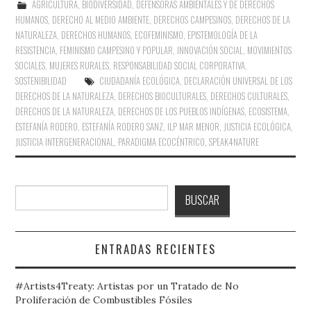
AGRICULTURA
,
BIODIVERSIDAD
,
DEFENSORAS AMBIENTALES Y DE DERECHOS
HUMANOS
,
DERECHO AL MEDIO AMBIENTE
,
DERECHOS CAMPESINOS
,
DERECHOS DE LA
NATURALEZA
,
DERECHOS HUMANOS
,
ECOFEMINISMO
,
EPISTEMOLOGÍA DE LA
RESISTENCIA
,
FEMINISMO CAMPESINO Y POPULAR
,
INNOVACIÓN SOCIAL
,
MOVIMIENTOS
SOCIALES
,
MUJERES RURALES
,
RESPONSABILIDAD SOCIAL CORPORATIVA
,
SOSTENIBILIDAD
CIUDADANÍA ECOLÓGICA
,
DECLARACIÓN UNIVERSAL DE LOS
DERECHOS DE LA NATURALEZA
,
DERECHOS BIOCULTURALES
,
DERECHOS CULTURALES
,
DERECHOS DE LA NATURALEZA
,
DERECHOS DE LOS PUEBLOS INDÍGENAS
,
ECOSISTEMA
,
ESTEFANÍA RODERO
,
ESTEFANÍA RODERO SANZ
,
ILP MAR MENOR
,
JUSTICIA ECOLÓGICA
,
JUSTICIA INTERGENERACIONAL
,
PARADIGMA ECOCÉNTRICO
,
SPEAK4NATURE
Buscar
BUSCAR
ENTRADAS RECIENTES
#Artists4Treaty: Artistas por un Tratado de No
Proliferación de Combustibles Fósiles