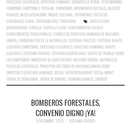
DERECHOS CULTURALES
,
DERECHOS HUMANOS
,
DESARROLLO RURAL
,
ECOFEMINISMO
,
FEMINISMO CAMPESINO Y POPULAR
,
FEMINISMOS
,
MOVIMIENTOS SOCIALES
,
MUJERES
RURALES
,
MULTILATERALISMO
,
PAISAJE CULTURAL
,
PATRIMONIO
,
POLÍTICAS
CULTURALES
,
RURAL
,
SOSTENIBILIDAD
,
TERRITORIO
AGRICULTURA
,
BIODIVERSIDAD
,
CASTILLA
,
CASTILLA Y LEÓN
,
CONOCIMIENTOS LOCALES
,
CONOCIMIENTOS TRADICIONALES
,
CONSEJO DE DERECHOS HUMANOS DE NACIONES
UNIDAS
,
CONSERVACIÓN DE LA NATURALEZA
,
CULTURAL POLICIES
,
CULTURAL RIGHTS
,
CULTURAS CAMPESINAS
,
DERECHOS CULTURALES
,
DERECHOS HUMANOS
,
DROITS
CULTURELS
,
ESTEFANÍA RODERO
,
ESTEFANÍA RODERO SANZ
,
GRUPO DE TRABAJO SOBRE
LOS CAMPESINOS
,
MINISTERIO DE AGRICULTURA
,
NACIONES UNIDAS
,
NATURALEZA
,
POLÍTICAS CULTURALES
,
PRINCIPIOS RECTORES DE NACIONES UNIDAS SOBRE
EMPRESAS Y DERECHOS HUMANOS
,
SOCIAL ENTREPRENEURSHIP
,
SOCIAL IMPACT
,
TIERRA DE PEÑARANDA
,
TIERRA DE PINARES
,
TRANSNACIONALES
,
UNDROP
BOMBEROS FORESTALES,
CONVENIO DIGNO ¡YA!
9 DICIEMBRE, 2025
ESTEFANÍA RODERO