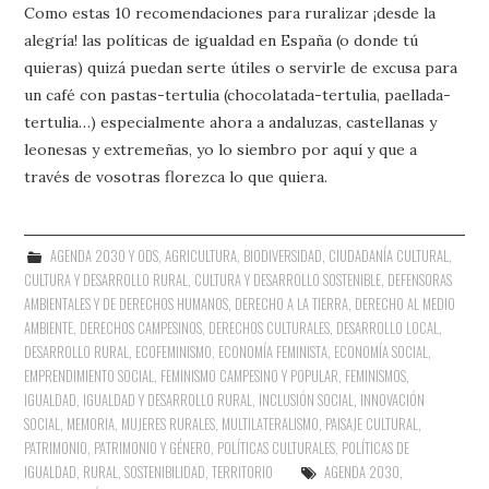
Como estas 10 recomendaciones para ruralizar ¡desde la
alegría! las políticas de igualdad en España (o donde tú
quieras) quizá puedan serte útiles o servirle de excusa para
un café con pastas-tertulia (chocolatada-tertulia, paellada-
tertulia…) especialmente ahora a andaluzas, castellanas y
leonesas y extremeñas, yo lo siembro por aquí y que a
través de vosotras florezca lo que quiera.
AGENDA 2030 Y ODS
,
AGRICULTURA
,
BIODIVERSIDAD
,
CIUDADANÍA CULTURAL
,
CULTURA Y DESARROLLO RURAL
,
CULTURA Y DESARROLLO SOSTENIBLE
,
DEFENSORAS
AMBIENTALES Y DE DERECHOS HUMANOS
,
DERECHO A LA TIERRA
,
DERECHO AL MEDIO
AMBIENTE
,
DERECHOS CAMPESINOS
,
DERECHOS CULTURALES
,
DESARROLLO LOCAL
,
DESARROLLO RURAL
,
ECOFEMINISMO
,
ECONOMÍA FEMINISTA
,
ECONOMÍA SOCIAL
,
EMPRENDIMIENTO SOCIAL
,
FEMINISMO CAMPESINO Y POPULAR
,
FEMINISMOS
,
IGUALDAD
,
IGUALDAD Y DESARROLLO RURAL
,
INCLUSIÓN SOCIAL
,
INNOVACIÓN
SOCIAL
,
MEMORIA
,
MUJERES RURALES
,
MULTILATERALISMO
,
PAISAJE CULTURAL
,
PATRIMONIO
,
PATRIMONIO Y GÉNERO
,
POLÍTICAS CULTURALES
,
POLÍTICAS DE
IGUALDAD
,
RURAL
,
SOSTENIBILIDAD
,
TERRITORIO
AGENDA 2030
,