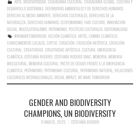
ARTE
,
BIODIVERSIDAD
,
CIUDADANÍA CULTURAL
,
CIUDADANÍA GLOBAL
,
CULTURA Y
DESARROLLO SOSTENIBLE
,
DEFENSORAS AMBIENTALES Y DE DERECHOS HUMANOS
,
DERECHO AL MEDIO AMBIENTE
,
DERECHOS CULTURALES
,
DERECHOS DE LA
NATURALEZA
,
DERECHOS HUMANOS
,
ECOFEMINISMO
,
FAIR CULTURE
,
INNOVACIÓN
SOCIAL
,
MULTILATERALISMO
,
PATRIMONIO
,
POLÍTICAS CULTURALES
,
SOSTENIBILIDAD
#WEMAKETOMORROW
,
ACCIÓN CLIMÁTICA
,
ARTES
,
CAMBIO CLIMÁTICO
,
CONOCIMIENTOS LOCALES
,
COP30
,
CREACIÓN
,
CREACIÓN ARTÍSTICA
,
CREACIÓN
CULTURAL
,
CREATIVIDAD
,
CREATIVIDAD ARTÍSTICA
,
CULTURA
,
EMERGENCIA
CLIMÁTICA
,
ESTEFANÍA RODERO
,
ESTEFANÍA RODERO SANZ
,
MEMORIA
,
MEMORIA
BIOCULTURAL
,
MEMORIA CULTURAL
,
PACTO DE ESTADO FRENTE A LA EMERGENCIA
CLIMÁTICA
,
PATRIMONIO
,
PATRIMONIO CULTURAL
,
PATRIMONIO NATURAL
,
RELACIONES
CULTURALES INTERNACIONALES
,
SOCIAL IMPACT
,
WE MAKE TOMORROW
GENDER AND BIODIVERSITY
CHAMPIONS, UN BIODIVERSITY
11 MARZO, 2025
ESTEFANÍA RODERO