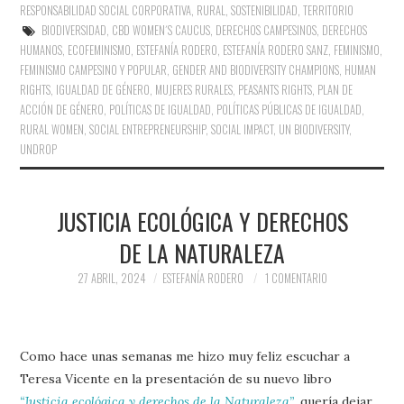
RESPONSABILIDAD SOCIAL CORPORATIVA
,
RURAL
,
SOSTENIBILIDAD
,
TERRITORIO
BIODIVERSIDAD
,
CBD WOMEN´S CAUCUS
,
DERECHOS CAMPESINOS
,
DERECHOS
HUMANOS
,
ECOFEMINISMO
,
ESTEFANÍA RODERO
,
ESTEFANÍA RODERO SANZ
,
FEMINISMO
,
FEMINISMO CAMPESINO Y POPULAR
,
GENDER AND BIODIVERSITY CHAMPIONS
,
HUMAN
RIGHTS
,
IGUALDAD DE GÉNERO
,
MUJERES RURALES
,
PEASANTS RIGHTS
,
PLAN DE
ACCIÓN DE GÉNERO
,
POLÍTICAS DE IGUALDAD
,
POLÍTICAS PÚBLICAS DE IGUALDAD
,
RURAL WOMEN
,
SOCIAL ENTREPRENEURSHIP
,
SOCIAL IMPACT
,
UN BIODIVERSITY
,
UNDROP
JUSTICIA ECOLÓGICA Y DERECHOS
DE LA NATURALEZA
27 ABRIL, 2024
ESTEFANÍA RODERO
1 COMENTARIO
Como hace unas semanas me hizo muy feliz escuchar a
Teresa Vicente en la presentación de su nuevo libro
“Justicia ecológica y derechos de la Naturaleza”
, quería dejar