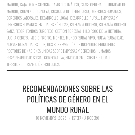
MADRID
,
CAJA DE RESISTENCIA
,
CAMBIO CLIMÁTICO
,
CLASE OBRERA
,
COMUNIDAD DE
MADRID
,
CONVENIO DIGNO YA
,
CUSTODIA DEL TERRITORIO
,
DERECHOS HUMANOS
,
DERECHOS LABORALES
,
DESARROLLO LOCAL
,
DESARROLLO RURAL
,
EMPRESAS Y
DERECHOS HUMANOS
,
ENTIDADES PÚBLICAS
,
ESTEFANÍA RODERO
,
ESTEFANÍA RODERO
SANZ
,
FEDER
,
FONDOS EUROPEOS
,
GESTIÓN FORESTAL
,
HILO ROJO DE LA HISTORIA
,
LUCHA OBRERA
,
MEDIO PROPIO
,
MONTES
,
MUNDO RURAL VIVO
,
NUEVA RURALIDAD
,
NUEVAS RURALIDADES
,
ODS
,
ODS 8
,
PREVENCIÓN DE INCENDIOS
,
PRINCIPIOS
RECTORES DE NACIONES UNIDAS SOBRE EMPRESAS Y DERECHOS HUMANOS
,
RESPONSABILIDAD SOCIAL CORPORATIVA
,
SINDICALISMO
,
SOSTENIBILIDAD
,
TERRITORIO
,
TRANSICIÓN ECOLÓGICA
RECOMENDACIONES SOBRE LAS
POLÍTICAS DE GÉNERO EN EL
MUNDO RURAL
18 NOVIEMBRE, 2025
ESTEFANÍA RODERO