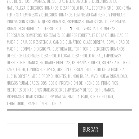
Y DE DERECHOS HUMANOS
,
DERECHO AL MEDIO AMBIENTE
,
DERECHOS DE LA
NATURALEZA
,
DERECHOS HUMANOS
,
DESARROLLO RURAL
,
ECOFEMINISMO
,
ECONOMÍA
FEMINISTA
,
EMPRESAS Y DERECHOS HUMANOS
,
FEMINISMO CAMPESINO Y POPULAR
,
INNOVACIÓN SOCIAL
,
MUJERES RURALES
,
RESPONSABILIDAD SOCIAL CORPORATIVA
,
RURAL
,
SOSTENIBILIDAD
,
TERRITORIO
BIODIVERSIDAD
,
BOMBERAS
FORESTALES
,
BOMBEROS FORESTALES
,
BOMBEROS FORESTALES DE LA COMUNIDAD DE
MADRID
,
CAJA DE RESISTENCIA
,
CAMBIO CLIMÁTICO
,
CLASE OBRERA
,
COMUNIDAD DE
MADRID
,
CONVENIO DIGNO YA
,
CUSTODIA DEL TERRITORIO
,
DERECHOS HUMANOS
,
DERECHOS LABORALES
,
DESARROLLO LOCAL
,
DESARROLLO RURAL
,
EMPRESAS Y
DERECHOS HUMANOS
,
ENTIDADES PÚBLICAS
,
ESTEFANÍA RODERO
,
ESTEFANÍA RODERO
SANZ
,
FEDER
,
FONDOS EUROPEOS
,
GESTIÓN FORESTAL
,
HILO ROJO DE LA HISTORIA
,
LUCHA OBRERA
,
MEDIO PROPIO
,
MONTES
,
MUNDO RURAL VIVO
,
NUEVA RURALIDAD
,
NUEVAS RURALIDADES
,
ODS
,
ODS 8
,
PREVENCIÓN DE INCENDIOS
,
PRINCIPIOS
RECTORES DE NACIONES UNIDAS SOBRE EMPRESAS Y DERECHOS HUMANOS
,
RESPONSABILIDAD SOCIAL CORPORATIVA
,
SINDICALISMO
,
SOSTENIBILIDAD
,
TERRITORIO
,
TRANSICIÓN ECOLÓGICA
Buscar
BUSCAR