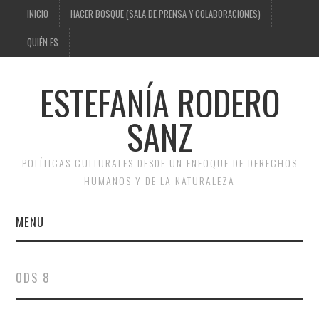
INICIO
HACER BOSQUE (SALA DE PRENSA Y COLABORACIONES)
QUIÉN ES
ESTEFANÍA RODERO
SANZ
POLÍTICAS CULTURALES DESDE UN ENFOQUE DE DERECHOS
HUMANOS Y DE LA NATURALEZA
MENU
INICIO
ODS 8
HACER BOSQUE (SALA DE