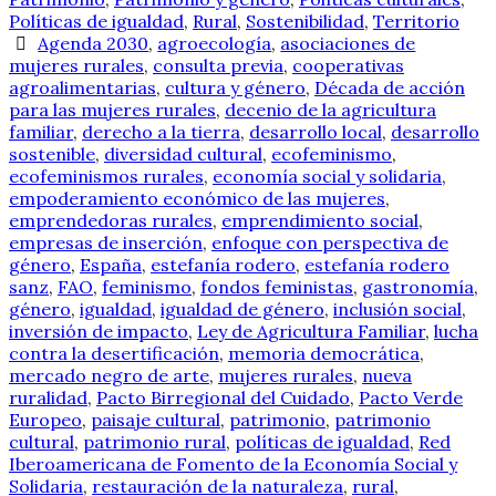
Políticas de igualdad
,
Rural
,
Sostenibilidad
,
Territorio
Agenda 2030
,
agroecología
,
asociaciones de
mujeres rurales
,
consulta previa
,
cooperativas
agroalimentarias
,
cultura y género
,
Década de acción
para las mujeres rurales
,
decenio de la agricultura
familiar
,
derecho a la tierra
,
desarrollo local
,
desarrollo
sostenible
,
diversidad cultural
,
ecofeminismo
,
ecofeminismos rurales
,
economía social y solidaria
,
empoderamiento económico de las mujeres
,
emprendedoras rurales
,
emprendimiento social
,
empresas de inserción
,
enfoque con perspectiva de
género
,
España
,
estefanía rodero
,
estefanía rodero
sanz
,
FAO
,
feminismo
,
fondos feministas
,
gastronomía
,
género
,
igualdad
,
igualdad de género
,
inclusión social
,
inversión de impacto
,
Ley de Agricultura Familiar
,
lucha
contra la desertificación
,
memoria democrática
,
mercado negro de arte
,
mujeres rurales
,
nueva
ruralidad
,
Pacto Birregional del Cuidado
,
Pacto Verde
Europeo
,
paisaje cultural
,
patrimonio
,
patrimonio
cultural
,
patrimonio rural
,
políticas de igualdad
,
Red
Iberoamericana de Fomento de la Economía Social y
Solidaria
,
restauración de la naturaleza
,
rural
,