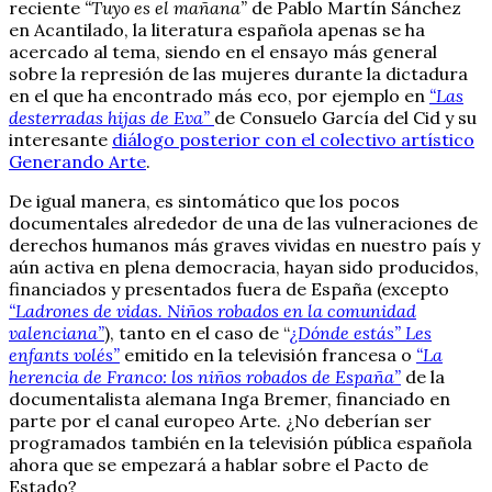
reciente
“Tuyo es el mañana”
de Pablo Martín Sánchez
en Acantilado, la literatura española apenas se ha
acercado al tema, siendo en el ensayo más general
sobre la represión de las mujeres durante la dictadura
en el que ha encontrado más eco, por ejemplo en
“Las
desterradas hijas de Eva”
de Consuelo García del Cid y su
interesante
diálogo posterior con el colectivo artístico
Generando Arte
.
De igual manera, es sintomático que los pocos
documentales alrededor de una de las vulneraciones de
derechos humanos más graves vividas en nuestro país y
aún activa en plena democracia, hayan sido producidos,
financiados y presentados fuera de España (excepto
“Ladrones de vidas. Niños robados en la comunidad
valenciana”
), tanto en el caso de “
¿Dónde estás” Les
enfants volés”
emitido en la televisión francesa o
“La
herencia de Franco: los niños robados de España”
de la
documentalista alemana Inga Bremer, financiado en
parte por el canal europeo Arte. ¿No deberían ser
programados también en la televisión pública española
ahora que se empezará a hablar sobre el Pacto de
Estado?