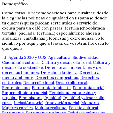
Demográfico.
Como estas 10 recomendaciones para ruralizar ¡desde
la alegría! las políticas de igualdad en España (o donde
tú quieras) quizá puedan serte útiles o servirle de
excusa para un café con pastas-tertulia (chocolatada-
tertulia, paellada-tertulia…) especialmente ahora a
andaluzas, castellanas y leonesas y extremeñas, yo lo
siembro por aquí y que a través de vosotras florezca lo
que quiera.
Agenda 2030 y ODS
,
Agricultura
,
Biodiversidad
,
Ciudadanía cultural
,
Cultura y desarrollo rural
,
Cultura y
desarrollo sostenible
,
Defensoras ambientales y de
derechos humanos
,
Derecho a la tierra
,
Derecho al
medio ambiente
,
Derechos campesinos
,
Derechos
culturales
,
Desarrollo local
,
Desarrollo rural
,
Ecofeminismo
,
Economía feminista
,
Economía social
,
Emprendimiento social
,
Feminismo campesino y
popular
,
Feminismos
,
Igualdad
,
Igualdad y desarrollo
rural
,
Inclusión social
,
Innovación social
,
Memoria
,
Mujeres rurales
,
Multilateralismo
,
Paisaje cultural
,
Patrimonio
,
Patrimonio y género
,
Políticas culturales
,