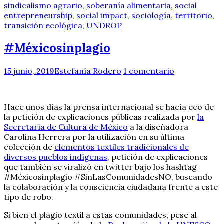
sindicalismo agrario
,
soberanía alimentaria
,
social
entrepreneurship
,
social impact
,
sociología
,
territorio
,
transición ecológica
,
UNDROP
#Méxicosinplagio
15 junio, 2019
Estefanía Rodero
1 comentario
Hace unos días la prensa internacional se hacía eco de
la petición de explicaciones públicas realizada por
la
Secretaría de Cultura de México
a la diseñadora
Carolina Herrera por la utilización en su última
colección de
elementos textiles tradicionales de
diversos pueblos indígenas
, petición de explicaciones
que también se viralizó en twitter bajo los hashtag
#Méxicosinplagio #SinLasComunidadesNO, buscando
la colaboración y la consciencia ciudadana frente a este
tipo de robo.
Si bien el plagio textil a estas comunidades, pese al