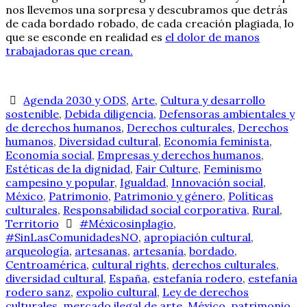
nos llevemos una sorpresa y descubramos que detrás
de cada bordado robado, de cada creación plagiada, lo
que se esconde en realidad es
el dolor de manos
trabajadoras que crean.
Agenda 2030 y ODS
,
Arte
,
Cultura y desarrollo
sostenible
,
Debida diligencia
,
Defensoras ambientales y
de derechos humanos
,
Derechos culturales
,
Derechos
humanos
,
Diversidad cultural
,
Economía feminista
,
Economía social
,
Empresas y derechos humanos
,
Estéticas de la dignidad
,
Fair Culture
,
Feminismo
campesino y popular
,
Igualdad
,
Innovación social
,
México
,
Patrimonio
,
Patrimonio y género
,
Políticas
culturales
,
Responsabilidad social corporativa
,
Rural
,
Territorio
#Méxicosinplagio
,
#SinLasComunidadesNO
,
apropiación cultural
,
arqueología
,
artesanas
,
artesanía
,
bordado
,
Centroamérica
,
cultural rights
,
derechos culturales
,
diversidad cultural
,
España
,
estefanía rodero
,
estefanía
rodero sanz
,
expolio cultural
,
Ley de derechos
culturales
,
mercado ilegal de arte
,
México
,
patrimonio
,