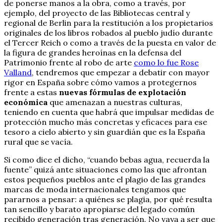
de ponerse manos a la obra, como a través, por
ejemplo, del proyecto de las Bibliotecas central y
regional de Berlin para la restitución a los propietarios
originales de los libros robados al pueblo judío durante
el Tercer Reich o como a través de la puesta en valor de
la figura de grandes heroínas en la defensa del
Patrimonio frente al robo de arte
como lo fue Rose
Valland
, tendremos que empezar a debatir con mayor
rigor en España sobre cómo vamos a protegernos
frente a estas
nuevas fórmulas de explotación
económica
que amenazan a nuestras culturas,
teniendo en cuenta que habrá que impulsar medidas de
protección mucho más concretas y eficaces para ese
tesoro a cielo abierto y sin guardián que es la España
rural que se vacía.
Si como dice el dicho, “cuando bebas agua, recuerda la
fuente” quizá ante situaciones como las que afrontan
estos pequeños pueblos ante el plagio de las grandes
marcas de moda internacionales tengamos que
pararnos a pensar: a quiénes se plagia, por qué resulta
tan sencillo y barato apropiarse del legado común
recibido generación tras generación. No vaya a ser que