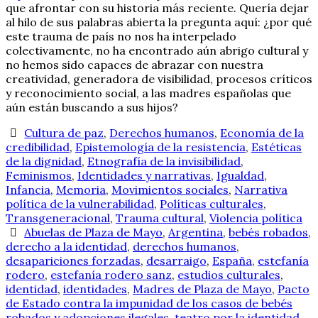
que afrontar con su historia más reciente. Quería dejar
al hilo de sus palabras abierta la pregunta aquí: ¿por qué
este trauma de país no nos ha interpelado
colectivamente, no ha encontrado aún abrigo cultural y
no hemos sido capaces de abrazar con nuestra
creatividad, generadora de visibilidad, procesos críticos
y reconocimiento social, a las madres españolas que
aún están buscando a sus hijos?
Cultura de paz
,
Derechos humanos
,
Economía de la
credibilidad
,
Epistemología de la resistencia
,
Estéticas
de la dignidad
,
Etnografía de la invisibilidad
,
Feminismos
,
Identidades y narrativas
,
Igualdad
,
Infancia
,
Memoria
,
Movimientos sociales
,
Narrativa
política de la vulnerabilidad
,
Políticas culturales
,
Transgeneracional
,
Trauma cultural
,
Violencia política
Abuelas de Plaza de Mayo
,
Argentina
,
bebés robados
,
derecho a la identidad
,
derechos humanos
,
desapariciones forzadas
,
desarraigo
,
España
,
estefanía
rodero
,
estefanía rodero sanz
,
estudios culturales
,
identidad
,
identidades
,
Madres de Plaza de Mayo
,
Pacto
de Estado contra la impunidad de los casos de bebés
robados y adopciones ilegales
,
teatro por la identidad