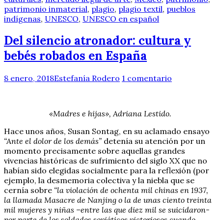
patrimonio inmaterial
,
plagio
,
plagio textil
,
pueblos
indígenas
,
UNESCO
,
UNESCO en español
Del silencio atronador: cultura y
bebés robados en España
8 enero, 2018
Estefanía Rodero
1 comentario
«Madres e hijas», Adriana Lestido.
Hace unos años, Susan Sontag, en su aclamado ensayo
“Ante el dolor de los demás”
detenía su atención por un
momento precisamente sobre aquellas grandes
vivencias históricas de sufrimiento del siglo XX que no
habían sido elegidas socialmente para la reflexión (por
ejemplo, la desmemoria colectiva y la niebla que se
cernía sobre
“la violación de ochenta mil chinas en 1937,
la llamada Masacre de Nanjing o la de unas ciento treinta
mil mujeres y niñas –entre las que diez mil se suicidaron-
por parte de los soldados soviéticos victoriosos cuando