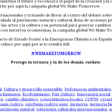
nstruya el futuro y reconozca el papel de la creación y la
partir por aquí la campaña global We Make Tomorrow.
rnacionales y tratando de llevar al centro del debate sobr
ulada al patrimonio natural y cultural, llena de acciones p
as artes y la cultura y su potencial para generar cambios
a con nuestros ecosistemas, la campaña global We Make To
Pacto de Estado frente a la Emergencia Climática en España
enlace por aquí por si te resulta útil:
#WEMAKETOMORROW
Protege tu ternura y la de los demás, cuídate.
l
,
Cultura y desarrollo sostenible
,
Defensoras ambientales
s humanos
,
Ecofeminismo
,
Fair Culture
,
Innovación social
es
,
cambio climático
,
conocimientos locales
,
COP30
,
creac
fanía rodero
,
estefanía rodero sanz
,
memoria
,
memoria bi
atrimonio natural
,
relaciones culturales internacionales
,
s