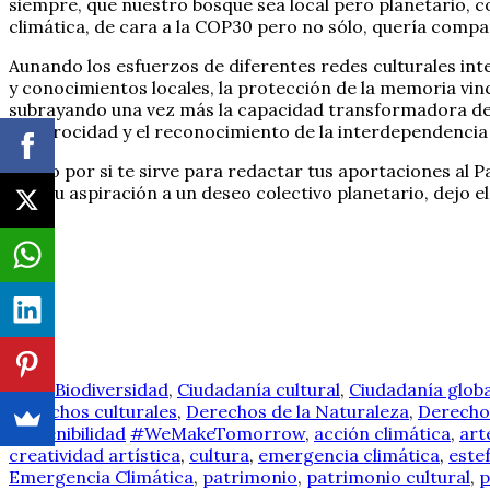
siempre, que nuestro bosque sea local pero planetario, co
climática, de cara a la COP30 pero no sólo, quería com
Aunando los esfuerzos de diferentes redes culturales inte
y conocimientos locales, la protección de la memoria vinc
subrayando una vez más la capacidad transformadora de l
reciprocidad y el reconocimiento de la interdependenci
Tanto por si te sirve para redactar tus aportaciones al 
unir tu aspiración a un deseo colectivo planetario, dejo el 
Arte
,
Biodiversidad
,
Ciudadanía cultural
,
Ciudadanía globa
Derechos culturales
,
Derechos de la Naturaleza
,
Derecho
Sostenibilidad
#WeMakeTomorrow
,
acción climática
,
art
creatividad artística
,
cultura
,
emergencia climática
,
este
Emergencia Climática
,
patrimonio
,
patrimonio cultural
,
p