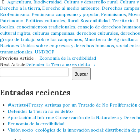
Agricultura
,
Biodiversidad
,
Cultura y desarrollo rural
,
Cultura y
Derecho a la tierra
,
Derecho al medio ambiente
,
Derechos campes
Ecofeminismo
,
Feminismo campesino y popular
,
Feminismos
,
Movim
Patrimonio
,
Políticas culturales
,
Rural
,
Sostenibilidad
,
Territorio
locales
,
conocimientos tradicionales
,
consejo de derechos humanos
cultural rights
,
culturas campesinas
,
derechos culturales
,
derecho
grupo de trabajo sobre los campesinos
,
Ministerio de Agricultura
,
Naciones Unidas sobre empresas y derechos humanos
,
social ent
transnacionales
,
UNDROP
Navegación
Previous Article
←
Economía de la credibilidad
Next Article
Defender la Tierra no es delito
→
de
Buscar
Buscar
entradas
Entradas recientes
#Artists4Treaty: Artistas por un Tratado de No Proliferación 
Defender la Tierra no es delito
Aportación al Informe Conservación de la Naturaleza y Derech
Economía de la credibilidad
Visión socio-ecológica de la innovación social: distribución de