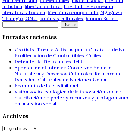
eurocentrismo
,
intelectuales
,
justicia social
,
libertad
artística
,
libertad cultural
,
libertad de expresión
,
literatura africana
,
literatura comparada
,
Ngugi wa
Thiong´o
,
ONU
,
políticas culturales
,
Ramón Esono
Buscar
Buscar
Entradas recientes
#Artists4Treaty: Artistas por un Tratado de No
Proliferación de Combustibles Fósiles
Defender la Tierra no es delito
Aportación al Informe Conservación de la
Naturaleza y Derechos Culturales, Relatora de
Derechos Culturales de Naciones Unidas
Economía de la credibilidad
Visión socio-ecológica de la innovación social:
distribución de poder y recursos y protagonismo
en la acción social
Archivos
Archivos