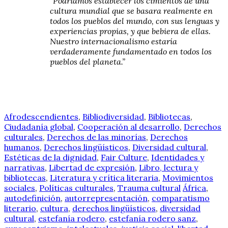
“Podríamos establecer los cimientos de una
cultura mundial que se basara realmente en
todos los pueblos del mundo, con sus lenguas y
experiencias propias, y que bebiera de ellas.
Nuestro internacionalismo estaría
verdaderamente fundamentado en todos los
pueblos del planeta.”
Afrodescendientes
,
Bibliodiversidad
,
Bibliotecas
,
Ciudadanía global
,
Cooperación al desarrollo
,
Derechos
culturales
,
Derechos de las minorías
,
Derechos
humanos
,
Derechos lingüísticos
,
Diversidad cultural
,
Estéticas de la dignidad
,
Fair Culture
,
Identidades y
narrativas
,
Libertad de expresión
,
Libro, lectura y
bibliotecas
,
Literatura y crítica literaria
,
Movimientos
sociales
,
Políticas culturales
,
Trauma cultural
África
,
autodefinición
,
autorrepresentación
,
comparatismo
literario
,
cultura
,
derechos lingüísticos
,
diversidad
cultural
,
estefanía rodero
,
estefanía rodero sanz
,