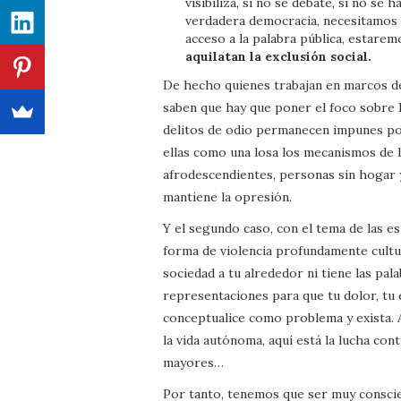
visibiliza, si no se debate, si no s
verdadera democracia, necesitamos t
acceso a la palabra pública, estarem
aquilatan la exclusión social.
De hecho quienes trabajan en marcos de 
saben que hay que poner el foco sobre 
delitos de odio permanecen impunes por
ellas como una losa los mecanismos de la
afrodescendientes, personas sin hogar 
mantiene la opresión.
Y el segundo caso, con el tema de las es
forma de violencia profundamente cultur
sociedad a tu alrededor ni tiene las pala
representaciones para que tu dolor, tu e
conceptualice como problema y exista. A
la vida autónoma, aquí está la lucha con
mayores…
Por tanto, tenemos que ser muy consci