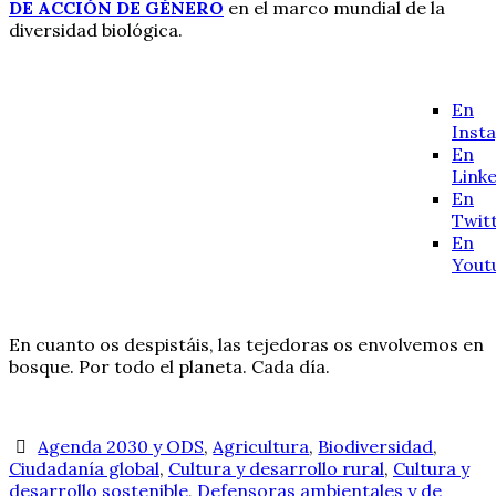
DE ACCIÓN DE GÉNERO
en el marco mundial de la
diversidad biológica.
En
Inst
En
Link
En
Twit
En
Yout
En cuanto os despistáis, las tejedoras os envolvemos en
bosque. Por todo el planeta. Cada día.
Agenda 2030 y ODS
,
Agricultura
,
Biodiversidad
,
Ciudadanía global
,
Cultura y desarrollo rural
,
Cultura y
desarrollo sostenible
,
Defensoras ambientales y de