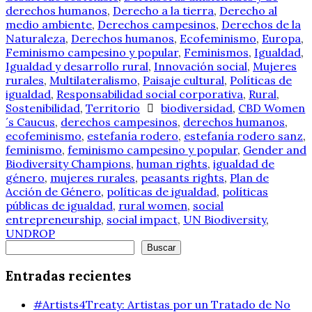
derechos humanos
,
Derecho a la tierra
,
Derecho al
medio ambiente
,
Derechos campesinos
,
Derechos de la
Naturaleza
,
Derechos humanos
,
Ecofeminismo
,
Europa
,
Feminismo campesino y popular
,
Feminismos
,
Igualdad
,
Igualdad y desarrollo rural
,
Innovación social
,
Mujeres
rurales
,
Multilateralismo
,
Paisaje cultural
,
Políticas de
igualdad
,
Responsabilidad social corporativa
,
Rural
,
Sostenibilidad
,
Territorio
biodiversidad
,
CBD Women
´s Caucus
,
derechos campesinos
,
derechos humanos
,
ecofeminismo
,
estefanía rodero
,
estefanía rodero sanz
,
feminismo
,
feminismo campesino y popular
,
Gender and
Biodiversity Champions
,
human rights
,
igualdad de
género
,
mujeres rurales
,
peasants rights
,
Plan de
Acción de Género
,
políticas de igualdad
,
políticas
públicas de igualdad
,
rural women
,
social
entrepreneurship
,
social impact
,
UN Biodiversity
,
UNDROP
Buscar
Buscar
Entradas recientes
#Artists4Treaty: Artistas por un Tratado de No