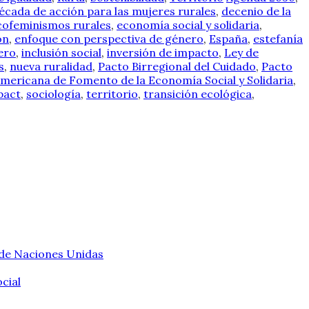
écada de acción para las mujeres rurales
,
decenio de la
cofeminismos rurales
,
economía social y solidaria
,
ón
,
enfoque con perspectiva de género
,
España
,
estefanía
ero
,
inclusión social
,
inversión de impacto
,
Ley de
s
,
nueva ruralidad
,
Pacto Birregional del Cuidado
,
Pacto
mericana de Fomento de la Economía Social y Solidaria
,
pact
,
sociología
,
territorio
,
transición ecológica
,
 de Naciones Unidas
cial