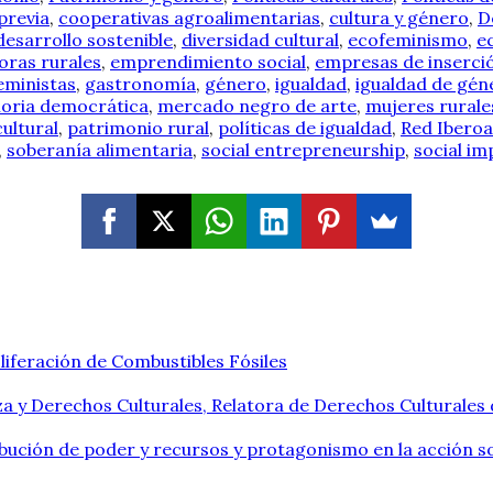
previa
,
cooperativas agroalimentarias
,
cultura y género
,
D
desarrollo sostenible
,
diversidad cultural
,
ecofeminismo
,
e
ras rurales
,
emprendimiento social
,
empresas de inserci
eministas
,
gastronomía
,
género
,
igualdad
,
igualdad de gén
ria democrática
,
mercado negro de arte
,
mujeres rurale
ultural
,
patrimonio rural
,
políticas de igualdad
,
Red Iberoa
,
soberanía alimentaria
,
social entrepreneurship
,
social im
liferación de Combustibles Fósiles
a y Derechos Culturales, Relatora de Derechos Culturales
ribución de poder y recursos y protagonismo en la acción so