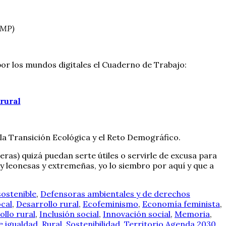
 MP)
or los mundos digitales el Cuaderno de Trabajo:
rural
la Transición Ecológica y el Reto Demográfico.
eras) quizá puedan serte útiles o servirle de excusa para
 y leonesas y extremeñas, yo lo siembro por aquí y que a
sostenible
,
Defensoras ambientales y de derechos
ocal
,
Desarrollo rural
,
Ecofeminismo
,
Economía feminista
,
ollo rural
,
Inclusión social
,
Innovación social
,
Memoria
,
e igualdad
,
Rural
,
Sostenibilidad
,
Territorio
Agenda 2030
,