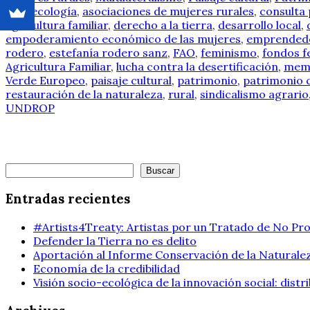
agroecología
,
asociaciones de mujeres rurales
,
consulta 
agricultura familiar
,
derecho a la tierra
,
desarrollo local
,
empoderamiento económico de las mujeres
,
emprendedo
rodero
,
estefanía rodero sanz
,
FAO
,
feminismo
,
fondos f
Agricultura Familiar
,
lucha contra la desertificación
,
memo
Verde Europeo
,
paisaje cultural
,
patrimonio
,
patrimonio c
restauración de la naturaleza
,
rural
,
sindicalismo agrario
UNDROP
Buscar
Buscar
Entradas recientes
#Artists4Treaty: Artistas por un Tratado de No Pro
Defender la Tierra no es delito
Aportación al Informe Conservación de la Naturalez
Economía de la credibilidad
Visión socio-ecológica de la innovación social: dist