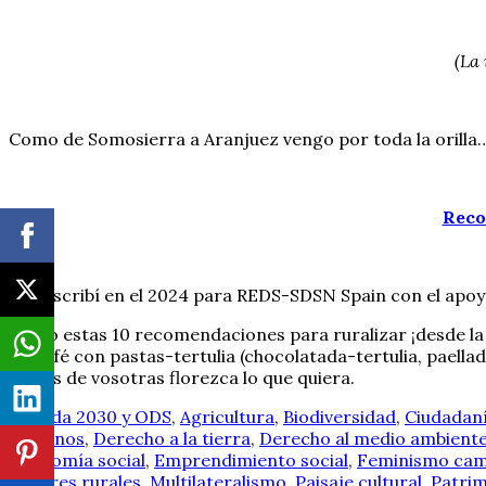
(La
Como de Somosierra a Aranjuez vengo por toda la orilla…
Reco
que escribí en el 2024 para REDS-SDSN Spain con el apoy
Como estas 10 recomendaciones para ruralizar ¡desde la al
un café con pastas-tertulia (chocolatada-tertulia, paella
través de vosotras florezca lo que quiera.
Agenda 2030 y ODS
,
Agricultura
,
Biodiversidad
,
Ciudadaní
humanos
,
Derecho a la tierra
,
Derecho al medio ambient
Economía social
,
Emprendimiento social
,
Feminismo cam
Mujeres rurales
,
Multilateralismo
,
Paisaje cultural
,
Patri