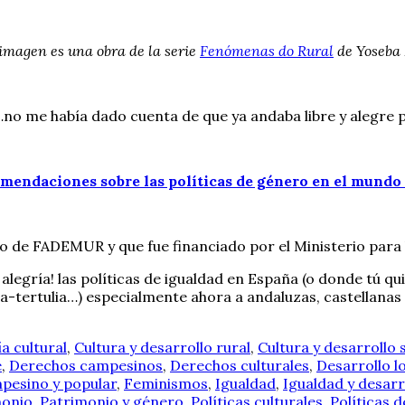
 imagen es una obra de la serie
Fenómenas do Rural
de Yoseba
no me había dado cuenta de que ya andaba libre y alegre p
mendaciones sobre las políticas de género en el mundo 
o de FADEMUR y que fue financiado por el Ministerio para 
egría! las políticas de igualdad en España (o donde tú qui
da-tertulia…) especialmente ahora a andaluzas, castellanas
a cultural
,
Cultura y desarrollo rural
,
Cultura y desarrollo 
e
,
Derechos campesinos
,
Derechos culturales
,
Desarrollo l
pesino y popular
,
Feminismos
,
Igualdad
,
Igualdad y desarr
monio
,
Patrimonio y género
,
Políticas culturales
,
Políticas d