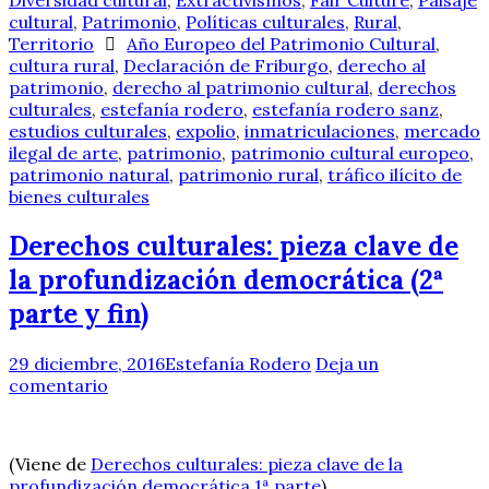
Diversidad cultural
,
Extractivismos
,
Fair Culture
,
Paisaje
cultural
,
Patrimonio
,
Políticas culturales
,
Rural
,
Territorio
Año Europeo del Patrimonio Cultural
,
cultura rural
,
Declaración de Friburgo
,
derecho al
patrimonio
,
derecho al patrimonio cultural
,
derechos
culturales
,
estefanía rodero
,
estefanía rodero sanz
,
estudios culturales
,
expolio
,
inmatriculaciones
,
mercado
ilegal de arte
,
patrimonio
,
patrimonio cultural europeo
,
patrimonio natural
,
patrimonio rural
,
tráfico ilícito de
bienes culturales
Derechos culturales: pieza clave de
la profundización democrática (2ª
parte y fin)
29 diciembre, 2016
Estefanía Rodero
Deja un
comentario
(Viene de
Derechos culturales: pieza clave de la
profundización democrática 1ª parte
)