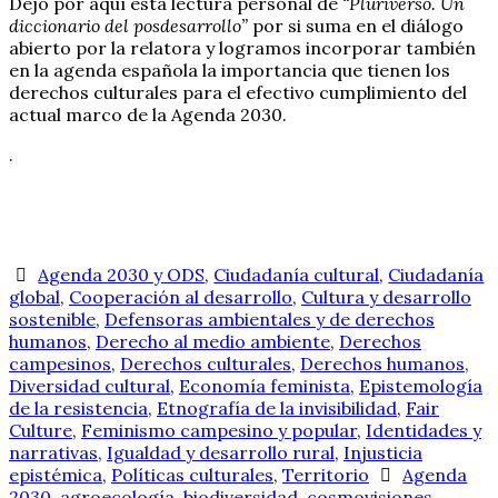
Dejo por aquí esta lectura personal de
“Pluriverso. Un
diccionario del posdesarrollo”
por si suma en el diálogo
abierto por la relatora y logramos incorporar también
en la agenda española la importancia que tienen los
derechos culturales para el efectivo cumplimiento del
actual marco de la Agenda 2030.
.
Agenda 2030 y ODS
,
Ciudadanía cultural
,
Ciudadanía
global
,
Cooperación al desarrollo
,
Cultura y desarrollo
sostenible
,
Defensoras ambientales y de derechos
humanos
,
Derecho al medio ambiente
,
Derechos
campesinos
,
Derechos culturales
,
Derechos humanos
,
Diversidad cultural
,
Economía feminista
,
Epistemología
de la resistencia
,
Etnografía de la invisibilidad
,
Fair
Culture
,
Feminismo campesino y popular
,
Identidades y
narrativas
,
Igualdad y desarrollo rural
,
Injusticia
epistémica
,
Políticas culturales
,
Territorio
Agenda
2030
,
agroecología
,
biodiversidad
,
cosmovisiones
,