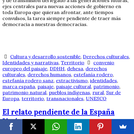
y de transmisión del legado a las generaciones futuras,
ejes centrales para nuevas acciones de gobierno en
toda Europa que quieran afrontar, ante tiempos
convulsos, la tarea siempre pendiente de traer más
democracia a nuestras democracias.
Cultura y desarrollo sostenible
,
Derechos culturales
,
Identidades y narrativas
,
Territorio
convenio
europeo del paisaje
,
DDHH
,
dehesa
,
derechos
culturales
,
derechos humanos
,
estefanía rodero
,
estefanía rodero sanz
,
extractivismo
,
identidades
,
marca españa
,
paisaje
,
paisaje cultural
,
patrimonio
,
patrimonio natural
,
pueblos indígenas
,
rural
,
Sur de
Europa
,
territorio
,
transnacionales
,
UNESCO
El relato pendiente de la España
Vacía