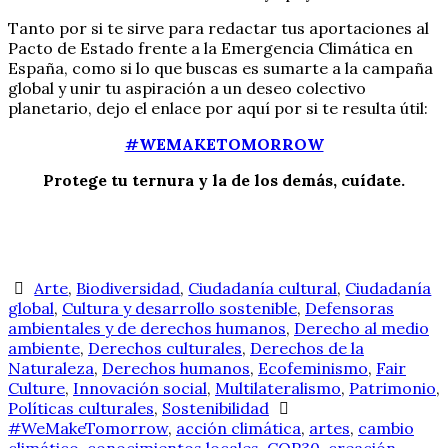
Tanto por si te sirve para redactar tus aportaciones al
Pacto de Estado frente a la Emergencia Climática en
España, como si lo que buscas es sumarte a la campaña
global y unir tu aspiración a un deseo colectivo
planetario, dejo el enlace por aquí por si te resulta útil:
#WEMAKETOMORROW
Protege tu ternura y la de los demás, cuídate.
Arte
,
Biodiversidad
,
Ciudadanía cultural
,
Ciudadanía
global
,
Cultura y desarrollo sostenible
,
Defensoras
ambientales y de derechos humanos
,
Derecho al medio
ambiente
,
Derechos culturales
,
Derechos de la
Naturaleza
,
Derechos humanos
,
Ecofeminismo
,
Fair
Culture
,
Innovación social
,
Multilateralismo
,
Patrimonio
,
Políticas culturales
,
Sostenibilidad
#WeMakeTomorrow
,
acción climática
,
artes
,
cambio
climático
,
conocimientos locales
,
COP30
,
creación
,