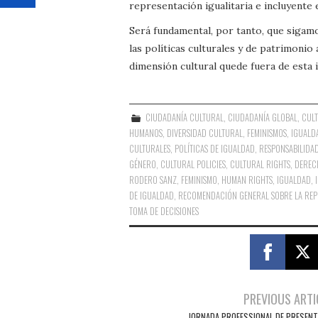
representación igualitaria e incluyente
Será fundamental, por tanto, que sigam
las políticas culturales y de patrimonio 
dimensión cultural quede fuera de est
CIUDADANÍA CULTURAL
,
CIUDADANÍA GLOBAL
,
CULT
HUMANOS
,
DIVERSIDAD CULTURAL
,
FEMINISMOS
,
IGUALD
CULTURALES
,
POLÍTICAS DE IGUALDAD
,
RESPONSABILIDA
GÉNERO
,
CULTURAL POLICIES
,
CULTURAL RIGHTS
,
DEREC
RODERO SANZ
,
FEMINISMO
,
HUMAN RIGHTS
,
IGUALDAD
,
DE IGUALDAD
,
RECOMENDACIÓN GENERAL SOBRE LA REPRE
TOMA DE DECISIONES
Navegación
PREVIOUS ARTI
JORNADA PROFESSIONAL DE PRESENT