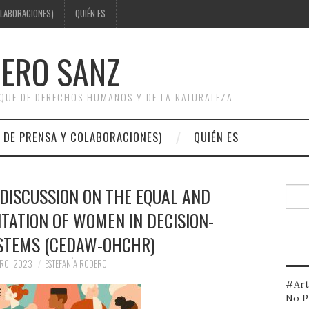
OLABORACIONES)
QUIÉN ES
DERO SANZ
OQUE DE DERECHOS HUMANOS Y DE LA NATURALEZA
 DE PRENSA Y COLABORACIONES)
QUIÉN ES
DISCUSSION ON THE EQUAL AND
Busc
TATION OF WOMEN IN DECISION-
STEMS (CEDAW-OHCHR)
RO, 2023
ESTEFANÍA RODERO
#Art
No P