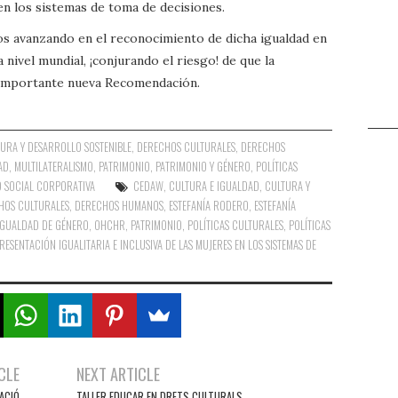
 en los sistemas de toma de decisiones.
os avanzando en el reconocimiento de dicha igualdad en
a nivel mundial, ¡conjurando el riesgo! de que la
a importante nueva Recomendación.
URA Y DESARROLLO SOSTENIBLE
,
DERECHOS CULTURALES
,
DERECHOS
AD
,
MULTILATERALISMO
,
PATRIMONIO
,
PATRIMONIO Y GÉNERO
,
POLÍTICAS
D SOCIAL CORPORATIVA
CEDAW
,
CULTURA E IGUALDAD
,
CULTURA Y
HOS CULTURALES
,
DERECHOS HUMANOS
,
ESTEFANÍA RODERO
,
ESTEFANÍA
IGUALDAD DE GÉNERO
,
OHCHR
,
PATRIMONIO
,
POLÍTICAS CULTURALES
,
POLÍTICAS
SENTACIÓN IGUALITARIA E INCLUSIVA DE LAS MUJERES EN LOS SISTEMAS DE
CLE
NEXT ARTICLE
ACIÓ
TALLER EDUCAR EN DRETS CULTURALS