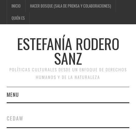
INICIO
HACER BOSQUE (SALA DE PRENSA Y COLABORACIONES)
QUIÉN ES
ESTEFANÍA RODERO
SANZ
POLÍTICAS CULTURALES DESDE UN ENFOQUE DE DERECHOS
HUMANOS Y DE LA NATURALEZA
MENU
INICIO
CEDAW
HACER BOSQUE (SALA DE