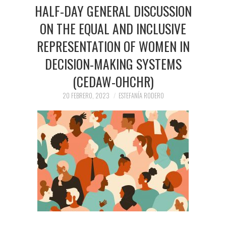
PRENSA Y
HALF-DAY GENERAL DISCUSSION
ON THE EQUAL AND INCLUSIVE
COLABORACIONES)
REPRESENTATION OF WOMEN IN
QUIÉN ES
DECISION-MAKING SYSTEMS
(CEDAW-OHCHR)
20 FEBRERO, 2023
ESTEFANÍA RODERO