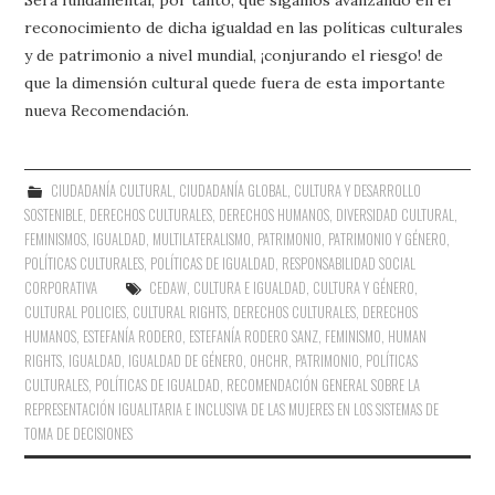
reconocimiento de dicha igualdad en las políticas culturales
y de patrimonio a nivel mundial, ¡conjurando el riesgo! de
que la dimensión cultural quede fuera de esta importante
nueva Recomendación.
CIUDADANÍA CULTURAL
,
CIUDADANÍA GLOBAL
,
CULTURA Y DESARROLLO
SOSTENIBLE
,
DERECHOS CULTURALES
,
DERECHOS HUMANOS
,
DIVERSIDAD CULTURAL
,
FEMINISMOS
,
IGUALDAD
,
MULTILATERALISMO
,
PATRIMONIO
,
PATRIMONIO Y GÉNERO
,
POLÍTICAS CULTURALES
,
POLÍTICAS DE IGUALDAD
,
RESPONSABILIDAD SOCIAL
CORPORATIVA
CEDAW
,
CULTURA E IGUALDAD
,
CULTURA Y GÉNERO
,
CULTURAL POLICIES
,
CULTURAL RIGHTS
,
DERECHOS CULTURALES
,
DERECHOS
HUMANOS
,
ESTEFANÍA RODERO
,
ESTEFANÍA RODERO SANZ
,
FEMINISMO
,
HUMAN
RIGHTS
,
IGUALDAD
,
IGUALDAD DE GÉNERO
,
OHCHR
,
PATRIMONIO
,
POLÍTICAS
CULTURALES
,
POLÍTICAS DE IGUALDAD
,
RECOMENDACIÓN GENERAL SOBRE LA
REPRESENTACIÓN IGUALITARIA E INCLUSIVA DE LAS MUJERES EN LOS SISTEMAS DE
TOMA DE DECISIONES