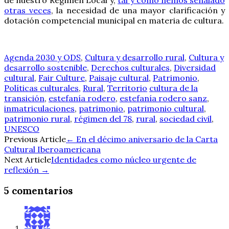
otras veces
, la necesidad de una mayor clarificación y
dotación competencial municipal en materia de cultura.
Agenda 2030 y ODS
,
Cultura y desarrollo rural
,
Cultura y
desarrollo sostenible
,
Derechos culturales
,
Diversidad
cultural
,
Fair Culture
,
Paisaje cultural
,
Patrimonio
,
Políticas culturales
,
Rural
,
Territorio
cultura de la
transición
,
estefanía rodero
,
estefanía rodero sanz
,
inmatriculaciones
,
patrimonio
,
patrimonio cultural
,
patrimonio rural
,
régimen del 78
,
rural
,
sociedad civil
,
UNESCO
Navegación
Previous Article
←
En el décimo aniversario de la Carta
Cultural Iberoamericana
de
Next Article
Identidades como núcleo urgente de
reflexión
→
entradas
5 comentarios