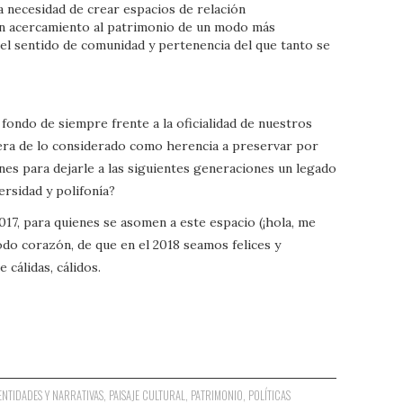
la necesidad de crear espacios de relación
un acercamiento al patrimonio de un modo más
 el sentido de comunidad y pertenencia del que tanto se
 fondo de siempre frente a la oficialidad de nuestros
era de lo considerado como herencia a preservar por
es para dejarle a las siguientes generaciones un legado
rsidad y polifonía?
17, para quienes se asomen a este espacio (¡hola, me
 todo corazón, de que en el 2018 seamos felices y
cálidas, cálidos.
ENTIDADES Y NARRATIVAS
,
PAISAJE CULTURAL
,
PATRIMONIO
,
POLÍTICAS