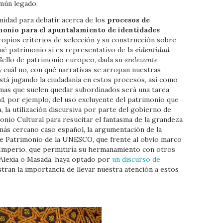
omún legado:
nidad para debatir acerca de los
procesos de
monio para el apuntalamiento de identidades
propios criterios de selección y su construcción sobre
ué patrimonio sí es representativo de la
«identidad
 Sello de patrimonio europeo, dada su
«relevante
 y cuál no, con qué narrativas se arropan nuestras
está jugando la ciudadanía en estos procesos, así como
emas que suelen quedar subordinados será una tarea
ad, por ejemplo, del uso excluyente del patrimonio que
, la utilización discursiva por parte del gobierno de
nio Cultural para resucitar el fantasma de la grandeza
más cercano caso español, la argumentación de la
 de Patrimonio de la UNESCO, que frente al obvio marco
l Imperio, que permitiría su hermanamiento con otros
 Alexia o Masada, haya optado por
un discurso de
tran la importancia de llevar nuestra atención a estos