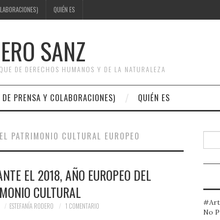
OLABORACIONES)
QUIÉN ES
DERO SANZ
OQUE DE DERECHOS HUMANOS Y DE LA NATURALEZA
 DE PRENSA Y COLABORACIONES)
QUIÉN ES
EL PATRIMONIO CULTURAL EUROPEO
Busc
ANTE EL 2018, AÑO EUROPEO DEL
IMONIO CULTURAL
#Art
7
ESTEFANÍA RODERO
1 COMENTARIO
No P