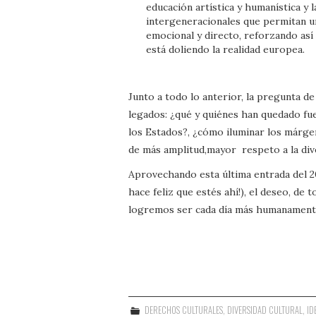
educación artística y humanística y 
intergeneracionales que permitan 
emocional y directo, reforzando así
está doliendo la realidad europea.
Junto a todo lo anterior, la pregunta de
legados: ¿qué y quiénes han quedado fu
los Estados?, ¿cómo iluminar los márgen
de más amplitud,mayor respeto a la dive
Aprovechando esta última entrada del 20
hace feliz que estés ahí!), el deseo, de
logremos ser cada día más humanamente 
DERECHOS CULTURALES
,
DIVERSIDAD CULTURAL
,
ID