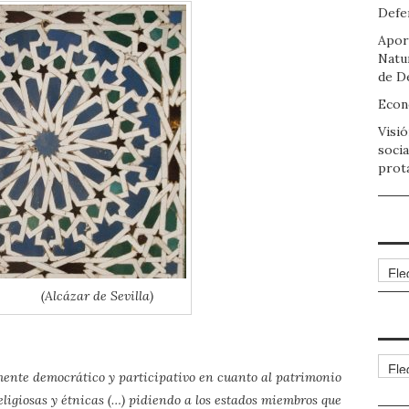
Defen
Apor
Natu
de D
Econo
Visió
socia
prot
Arch
(Alcázar de Sevilla)
Cate
mente democrático y participativo en cuanto al patrimonio
eligiosas y étnicas (…) pidiendo a los estados miembros que