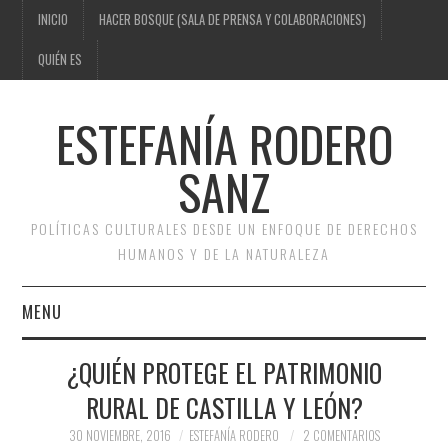
INICIO
HACER BOSQUE (SALA DE PRENSA Y COLABORACIONES)
QUIÉN ES
ESTEFANÍA RODERO
SANZ
POLÍTICAS CULTURALES DESDE UN ENFOQUE DE DERECHOS
HUMANOS Y DE LA NATURALEZA
MENU
INICIO
Na
¿QUIÉN PROTEGE EL PATRIMONIO
PR
NE
de
RURAL DE CASTILLA Y LEÓN?
AR
AR
HACER BOSQUE (SALA DE
en
IDE
REP
30 NOVIEMBRE, 2016
ESTEFANÍA RODERO
2 COMENTARIOS