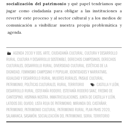
socialización del patrimonio
y qué papel tendríamos que
jugar como ciudadanía para obligar a las instituciones a
revertir este proceso y al sector cultural y a los medios de
comunicación a visibilizar nuestra propia problemática y
agenda.
AGENDA 2030 Y ODS
,
ARTE
,
CIUDADANÍA CULTURAL
,
CULTURA Y DESARROLLO
RURAL
,
CULTURA Y DESARROLLO SOSTENIBLE
,
DERECHOS CAMPESINOS
,
DERECHOS
CULTURALES
,
DESARROLLO RURAL
,
DIVERSIDAD CULTURAL
,
ESTÉTICAS DE LA
DIGNIDAD
,
FEMINISMO CAMPESINO Y POPULAR
,
IDENTIDADES Y NARRATIVAS
,
IGUALDAD Y DESARROLLO RURAL
,
MUJERES RURALES
,
PAISAJE CULTURAL
,
PATRIMONIO
,
POLÍTICAS CULTURALES
,
RURAL
,
TERRITORIO
CASTILLA Y LEÓN
,
DESARROLLO RURAL
,
ESTEFANÍA RODERO
,
ESTEFANÍA RODERO SANZ
,
FRESNO DE
CANTESPINO
,
HISPANIA NOSTRA
,
INMATRICULACIONES
,
JUNTA DE CASTILLA Y LEÓN
,
LATIDOS DEL OLVIDO
,
LISTA ROJA DE PATRIMONIO
,
MIRANDA DEL CASTAÑAR
,
PATRIMONIO
,
PATRIMONIO CULTURAL
,
PATRIMONIO RURAL
,
PLAN PAHIS 2020
,
SALAMANCA
,
SASAMÓN
,
SOCIALIZACIÓN DEL PATRIMONIO
,
SORIA
,
TERRITORIO