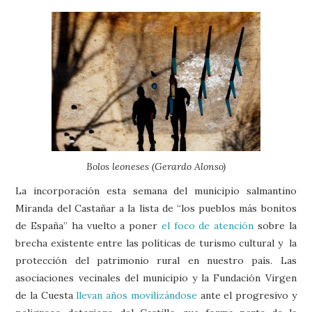
LAS
PRENSA Y
POL
CUL
URG
R
COLABORACIONES)
QUIÉN ES
Bolos leoneses (Gerardo Alonso)
La incorporación esta semana del municipio salmantino
Miranda del Castañar a la lista de “los pueblos más bonitos
de España” ha vuelto a poner
el foco de atención
sobre la
brecha existente entre las políticas de turismo cultural y la
protección del patrimonio rural en nuestro país. Las
asociaciones vecinales del municipio y la Fundación Virgen
de la Cuesta
llevan años movilizándose
ante el progresivo y