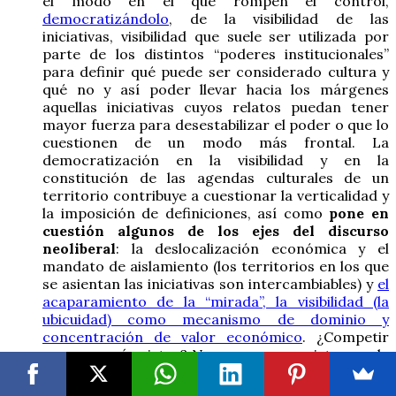
el modo en el que rompen el control,
democratizándolo
, de la visibilidad de las
iniciativas, visibilidad que suele ser utilizada por
parte de los distintos “poderes institucionales”
para definir qué puede ser considerado cultura y
qué no y así poder llevar hacia los márgenes
aquellas iniciativas cuyos relatos puedan tener
mayor fuerza para desestabilizar el poder o que lo
cuestionen de un modo más frontal. La
democratización en la visibilidad y en la
constitución de las agendas culturales de un
territorio contribuye a cuestionar la verticalidad y
la imposición de definiciones, así como
pone en
cuestión algunos de los ejes del discurso
neoliberal
: la deslocalización económica y el
mandato de aislamiento (los territorios en los que
se asientan las iniciativas son intercambiables) y
el
acaparamiento de la “mirada”, la visibilidad (la
ubicuidad) como mecanismo de dominio y
concentración de valor económico
. ¿Competir
para ser más vistos? No, generar ecosistemas de
miradas de ida y vuelta horizontal.