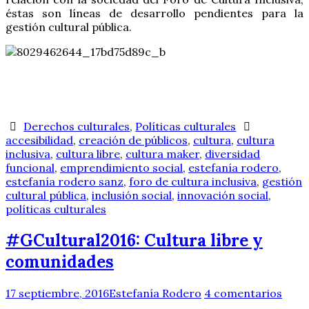
éstas son líneas de desarrollo pendientes para la
gestión cultural pública.
Derechos culturales
,
Políticas culturales
accesibilidad
,
creación de públicos
,
cultura
,
cultura
inclusiva
,
cultura libre
,
cultura maker
,
diversidad
funcional
,
emprendimiento social
,
estefanía rodero
,
estefanía rodero sanz
,
foro de cultura inclusiva
,
gestión
cultural pública
,
inclusión social
,
innovación social
,
políticas culturales
#GCultural2016: Cultura libre y
comunidades
17 septiembre, 2016
Estefanía Rodero
4 comentarios