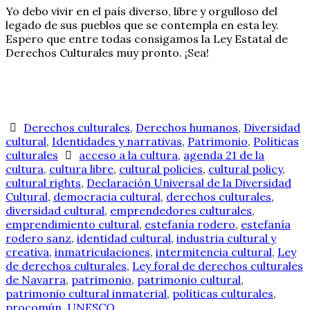
Yo debo vivir en el país diverso, libre y orgulloso del
legado de sus pueblos que se contempla en esta ley.
Espero que entre todas consigamos la Ley Estatal de
Derechos Culturales muy pronto. ¡Sea!
Derechos culturales
,
Derechos humanos
,
Diversidad
cultural
,
Identidades y narrativas
,
Patrimonio
,
Políticas
culturales
acceso a la cultura
,
agenda 21 de la
cultura
,
cultura libre
,
cultural policies
,
cultural policy
,
cultural rights
,
Declaración Universal de la Diversidad
Cultural
,
democracia cultural
,
derechos culturales
,
diversidad cultural
,
emprendedores culturales
,
emprendimiento cultural
,
estefanía rodero
,
estefanía
rodero sanz
,
identidad cultural
,
industria cultural y
creativa
,
inmatriculaciones
,
intermitencia cultural
,
Ley
de derechos culturales
,
Ley foral de derechos culturales
de Navarra
,
patrimonio
,
patrimonio cultural
,
patrimonio cultural inmaterial
,
políticas culturales
,
procomún
,
UNESCO