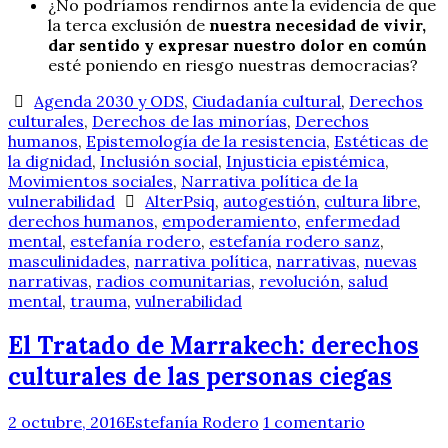
¿No podríamos rendirnos ante la evidencia de que
la terca exclusión de
nuestra necesidad de vivir,
dar sentido y expresar nuestro dolor en común
esté poniendo en riesgo nuestras democracias?
Agenda 2030 y ODS
,
Ciudadanía cultural
,
Derechos
culturales
,
Derechos de las minorías
,
Derechos
humanos
,
Epistemología de la resistencia
,
Estéticas de
la dignidad
,
Inclusión social
,
Injusticia epistémica
,
Movimientos sociales
,
Narrativa política de la
vulnerabilidad
AlterPsiq
,
autogestión
,
cultura libre
,
derechos humanos
,
empoderamiento
,
enfermedad
mental
,
estefanía rodero
,
estefanía rodero sanz
,
masculinidades
,
narrativa política
,
narrativas
,
nuevas
narrativas
,
radios comunitarias
,
revolución
,
salud
mental
,
trauma
,
vulnerabilidad
El Tratado de Marrakech: derechos
culturales de las personas ciegas
2 octubre, 2016
Estefanía Rodero
1 comentario