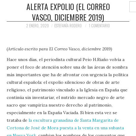
PRENSA Y
ALERTA EXPOLIO (EL CORREO
Buscar
VASCO, DICIEMBRE 2019)
COLABORACIONES)
2 ENERO, 2020
ESTEFANÍA RODERO
1 COMENTARIO
QUIÉN ES
(Artículo escrito para El Correo Vasco, diciembre 2019)
Hace unos días, el periodista cultural Peio H.Riaño volvía a
poner el foco de atención sobre una de las áreas de sombra
más importantes que ha de afrontar con urgencia la política
cultural española: el expolio silencioso de obras de arte
religioso, el patrimonio vinculado a la Iglesia en España que
continúa sin inventariar, el nutrido mercado negro de arte
sacro que vampiriza nuestro derecho al patrimonio,
especialmente en la España Vaciada. Si bien esta vez se
trataba de
la escultura granadina de Santa Margarita de
Cortona de José de Mora puesta a la venta en una subasta
en Nueva York
, cambian los nombres de los conventos que