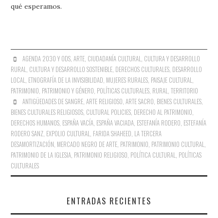
qué esperamos.
AGENDA 2030 Y ODS
,
ARTE
,
CIUDADANÍA CULTURAL
,
CULTURA Y DESARROLLO
RURAL
,
CULTURA Y DESARROLLO SOSTENIBLE
,
DERECHOS CULTURALES
,
DESARROLLO
LOCAL
,
ETNOGRAFÍA DE LA INVISIBILIDAD
,
MUJERES RURALES
,
PAISAJE CULTURAL
,
PATRIMONIO
,
PATRIMONIO Y GÉNERO
,
POLÍTICAS CULTURALES
,
RURAL
,
TERRITORIO
ANTIGÜEDADES DE SANGRE
,
ARTE RELIGIOSO
,
ARTE SACRO
,
BIENES CULTURALES
,
BIENES CULTURALES RELIGIOSOS
,
CULTURAL POLICIES
,
DERECHO AL PATRIMONIO
,
DERECHOS HUMANOS
,
ESPAÑA VACÍA
,
ESPAÑA VACIADA
,
ESTEFANÍA RODERO
,
ESTEFANÍA
RODERO SANZ
,
EXPOLIO CULTURAL
,
FARIDA SHAHEED
,
LA TERCERA
DESAMORTIZACIÓN
,
MERCADO NEGRO DE ARTE
,
PATRIMONIO
,
PATRIMONIO CULTURAL
,
PATRIMONIO DE LA IGLESIA
,
PATRIMONIO RELIGIOSO
,
POLÍTICA CULTURAL
,
POLÍTICAS
CULTURALES
ENTRADAS RECIENTES