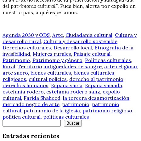
del patrimonio cultural”
. Pues bien, alerta por expolio en
nuestro país, a qué esperamos.
Agenda 2030 y ODS
,
Arte
,
Ciudadanía cultural
,
Cultura y
desarrollo rural
,
Cultura y desarrollo sostenible
,
Derechos culturales
,
Desarrollo local
,
Etnografía de la
invisibilidad
,
Mujeres rurales
,
Paisaje cultural
,
Patrimonio
,
Patrimonio y género
,
Políticas culturales
,
Rural
,
Territorio
antigüedades de sangre
,
arte religioso
,
arte sacro
,
bienes culturales
,
bienes culturales
religiosos
,
cultural policies
,
derecho al patrimonio
,
derechos humanos
,
España vacía
,
España vaciada
,
estefanía rodero
,
estefanía rodero sanz
,
expolio
cultural
,
Farida Shaheed
,
la tercera desamortización
,
mercado negro de arte
,
patrimonio
,
patrimonio
cultural
,
patrimonio de la iglesia
,
patrimonio religioso
,
política cultural
,
políticas culturales
Buscar
Buscar
Entradas recientes