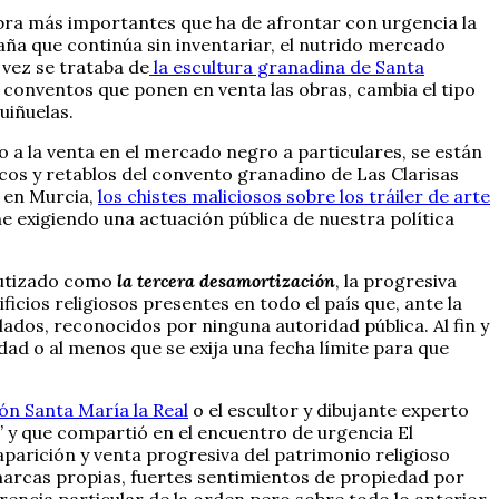
ombra más importantes que ha de afrontar con urgencia la
spaña que continúa sin inventariar, el nutrido mercado
 vez se trataba de
la escultura granadina de Santa
 conventos que ponen en venta las obras, cambia el tipo
uiñuelas.
o a la venta en el mercado negro a particulares, se están
os y retablos del convento granadino de Las Clarisas
a en Murcia,
los chistes maliciosos sobre los tráiler de arte
 exigiendo una actuación pública de nuestra política
bautizado como
la tercera desamortización
, la progresiva
icios religiosos presentes en todo el país que, ante la
ados, reconocidos por ninguna autoridad pública. Al fin y
idad o al menos que se exija una fecha límite para que
ón Santa María la Real
o el escultor y dibujante experto
”
y que compartió en el encuentro de urgencia El
parición y venta progresiva del patrimonio religioso
marcas propias, fuertes sentimientos de propiedad por
encia particular de la orden pero sobre todo lo anterior,