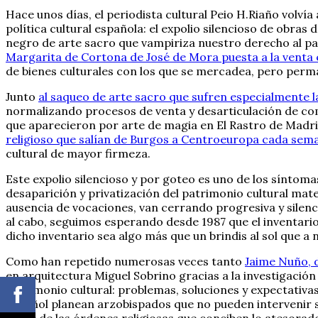
Hace unos días, el periodista cultural Peio H.Riaño volv
política cultural española: el expolio silencioso de obras 
negro de arte sacro que vampiriza nuestro derecho al pat
Margarita de Cortona de José de Mora puesta a la venta
de bienes culturales con los que se mercadea, pero permane
Junto
al saqueo de arte sacro que sufren especialmente la
normalizando procesos de venta y desarticulación de com
que aparecieron por arte de magia en El Rastro de Madri
religioso que salían de Burgos a Centroeuropa cada sem
cultural de mayor firmeza.
Este expolio silencioso y por goteo es uno de los síntom
desaparición y privatización del patrimonio cultural mate
ausencia de vocaciones, van cerrando progresiva y silenc
al cabo, seguimos esperando desde 1987 que el inventario 
dicho inventario sea algo más que un brindis al sol que a 
Como han repetido numerosas veces tanto
Jaime Nuño, d
en arquitectura Miguel Sobrino gracias a la investigación
patrimonio cultural: problemas, soluciones y expectativa
español planean arzobispados que no pueden intervenir 
parte de las órdenes religiosas que conciben lo atesorad