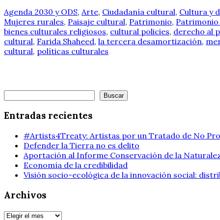
Agenda 2030 y ODS
,
Arte
,
Ciudadanía cultural
,
Cultura y d
Mujeres rurales
,
Paisaje cultural
,
Patrimonio
,
Patrimonio
bienes culturales religiosos
,
cultural policies
,
derecho al 
cultural
,
Farida Shaheed
,
la tercera desamortización
,
mer
cultural
,
políticas culturales
Buscar
Buscar
Entradas recientes
#Artists4Treaty: Artistas por un Tratado de No Pro
Defender la Tierra no es delito
Aportación al Informe Conservación de la Naturalez
Economía de la credibilidad
Visión socio-ecológica de la innovación social: dist
Archivos
Archivos