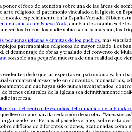
ía a poner el foco de atención sobre una de las áreas de s
de arte religioso, el patrimonio vinculado a la Iglesia en E
rimonio, especialmente en la España Vaciada. Si bien esta
 en una subasta en Nueva York
, cambian los nombres de los
cen los trucos, los nadie sabía nada, la inacción, las triq
s pequeñas iglesias y ermitas de los pueblos
, más vinculad
plejos patrimoniales religiosos de mayor calado. Los banc
d, el desmontaje de obras y traslado del convento de Mul
ana
son sólo una pequeña muestra de una realidad que viene
as evidentes de lo que las expertas en patrimonio ya han 
rial e inmaterial atesorado en conventos, monasterios, edif
iosamente sin que hayan sido nunca inventariados, control
de bienes culturales de la Iglesia sea definitivamente real
nadie interesa.
irector del centro de estudios del románico de la Fundaci
 que llevó a cabo para la redacción de su obra
“Monasterios
s organizado por Peridis el pasado verano, sobre esta desa
sobre edificios de diferentes órdenes, gestionadas como 
o siglo a siglo en templos y conventos de clausura como her