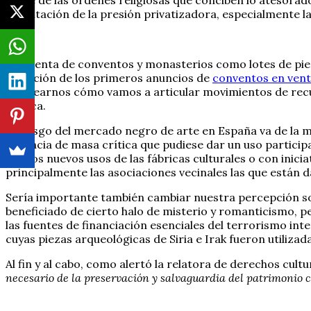
la tentación de la presión privatizadora, especialmente la
Si la venta de conventos y monasterios como lotes de pie
aparición de los primeros anuncios de
conventos en ven
plantearnos cómo vamos a articular movimientos de recu
Pública.
El riesgo del mercado negro de arte en España va de la m
ausencia de masa crítica que pudiese dar un uso participa
con los nuevos usos de las fábricas culturales o con inic
principalmente las asociaciones vecinales las que están d
Sería importante también cambiar nuestra percepción soci
beneficiado de cierto halo de misterio y romanticismo, pe
las fuentes de financiación esenciales del terrorismo 
cuyas piezas arqueológicas de Siria e Irak fueron utilizad
Al fin y al cabo, como alertó la relatora de derechos cul
necesario de la preservación y salvaguardia del patrimonio c