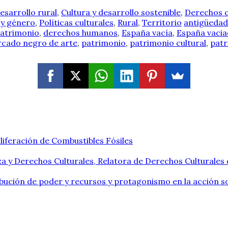
esarrollo rural
,
Cultura y desarrollo sostenible
,
Derechos c
 y género
,
Políticas culturales
,
Rural
,
Territorio
antigüedad
patrimonio
,
derechos humanos
,
España vacía
,
España vaci
cado negro de arte
,
patrimonio
,
patrimonio cultural
,
patr
liferación de Combustibles Fósiles
a y Derechos Culturales, Relatora de Derechos Culturales
ribución de poder y recursos y protagonismo en la acción so