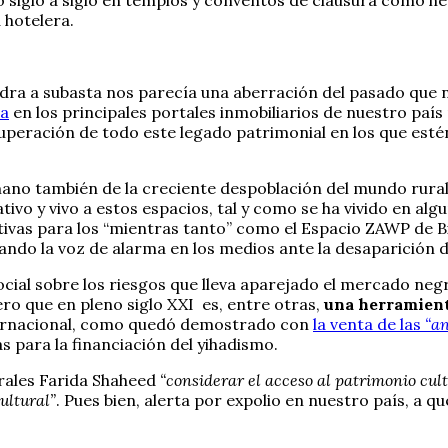
 hotelera.
dra a subasta nos parecía una aberración del pasado que n
ta
en los principales portales inmobiliarios de nuestro país
peración de todo este legado patrimonial en los que esté
ano también de la creciente despoblación del mundo rural 
tivo y vivo a estos espacios, tal y como se ha vivido en al
iativas para los “mientras tanto” como el Espacio ZAWP de 
ando la voz de alarma en los medios ante la desaparición de
al sobre los riesgos que lleva aparejado el mercado negro
ro que en pleno siglo XXI es, entre otras,
una herramienta
internacional, como quedó demostrado con
la venta de las
“an
as para la financiación del yihadismo.
turales Farida Shaheed
“considerar el acceso al patrimonio cul
ultural”
. Pues bien, alerta por expolio en nuestro país, a 