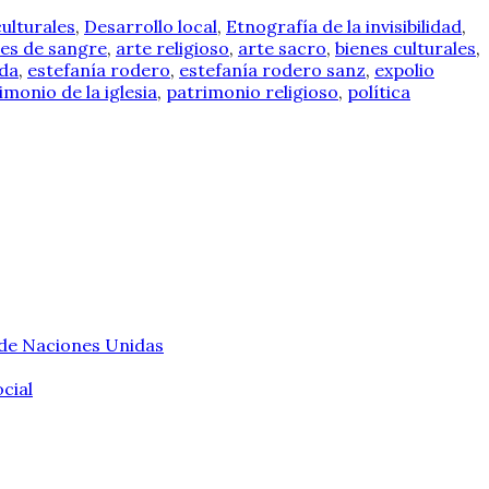
ulturales
,
Desarrollo local
,
Etnografía de la invisibilidad
,
es de sangre
,
arte religioso
,
arte sacro
,
bienes culturales
,
ada
,
estefanía rodero
,
estefanía rodero sanz
,
expolio
imonio de la iglesia
,
patrimonio religioso
,
política
 de Naciones Unidas
cial