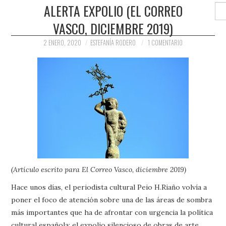
PRENSA Y
ALERTA EXPOLIO (EL CORREO
Buscar
VASCO, DICIEMBRE 2019)
COLABORACIONES)
2 ENERO, 2020
ESTEFANÍA RODERO
1 COMENTARIO
QUIÉN ES
(Artículo escrito para El Correo Vasco, diciembre 2019)
Hace unos días, el periodista cultural Peio H.Riaño volvía a
poner el foco de atención sobre una de las áreas de sombra
más importantes que ha de afrontar con urgencia la política
cultural española: el expolio silencioso de obras de arte