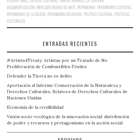
RODERO SANZ
,
EXPOLIO CULTURAL
,
FARIDA SHAHEED
,
LA TERCERA
DESAMORTIZACIÓN
,
MERCADO NEGRO DE ARTE
,
PATRIMONIO
,
PATRIMONIO CULTURAL
,
PATRIMONIO DE LA IGLESIA
,
PATRIMONIO RELIGIOSO
,
POLÍTICA CULTURAL
,
POLÍTICAS
CULTURALES
ENTRADAS RECIENTES
#Artists4Treaty: Artistas por un Tratado de No
Proliferación de Combustibles Fósiles
Defender la Tierra no es delito
Aportación al Informe Conservación de la Naturaleza y
Derechos Culturales, Relatora de Derechos Culturales de
Naciones Unidas
Economía de la credibilidad
Visión socio-ecológica de la innovación social: distribución
de poder y recursos y protagonismo en la acción social