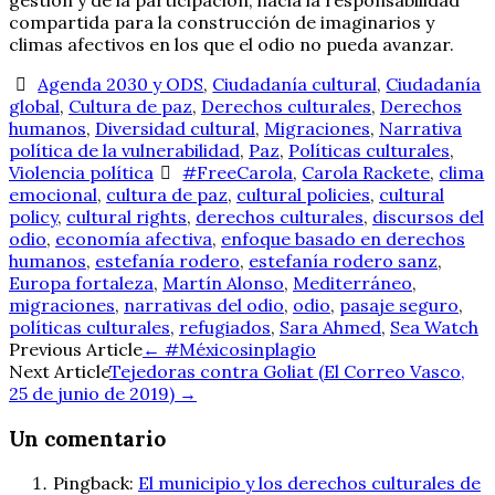
compartida para la construcción de imaginarios y
climas afectivos en los que el odio no pueda avanzar.
Agenda 2030 y ODS
,
Ciudadanía cultural
,
Ciudadanía
global
,
Cultura de paz
,
Derechos culturales
,
Derechos
humanos
,
Diversidad cultural
,
Migraciones
,
Narrativa
política de la vulnerabilidad
,
Paz
,
Políticas culturales
,
Violencia política
#FreeCarola
,
Carola Rackete
,
clima
emocional
,
cultura de paz
,
cultural policies
,
cultural
policy
,
cultural rights
,
derechos culturales
,
discursos del
odio
,
economía afectiva
,
enfoque basado en derechos
humanos
,
estefanía rodero
,
estefanía rodero sanz
,
Europa fortaleza
,
Martín Alonso
,
Mediterráneo
,
migraciones
,
narrativas del odio
,
odio
,
pasaje seguro
,
políticas culturales
,
refugiados
,
Sara Ahmed
,
Sea Watch
Navegación
Previous Article
←
#Méxicosinplagio
Next Article
Tejedoras contra Goliat (El Correo Vasco,
de
25 de junio de 2019)
→
entradas
Un comentario
Pingback:
El municipio y los derechos culturales de