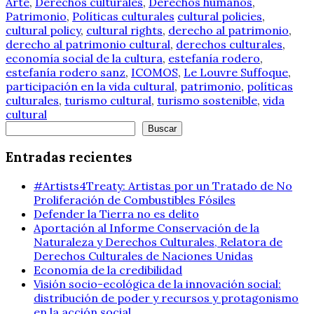
Arte
,
Derechos culturales
,
Derechos humanos
,
Patrimonio
,
Políticas culturales
cultural policies
,
cultural policy
,
cultural rights
,
derecho al patrimonio
,
derecho al patrimonio cultural
,
derechos culturales
,
economía social de la cultura
,
estefanía rodero
,
estefanía rodero sanz
,
ICOMOS
,
Le Louvre Suffoque
,
participación en la vida cultural
,
patrimonio
,
políticas
culturales
,
turismo cultural
,
turismo sostenible
,
vida
cultural
Buscar
Buscar
Entradas recientes
#Artists4Treaty: Artistas por un Tratado de No
Proliferación de Combustibles Fósiles
Defender la Tierra no es delito
Aportación al Informe Conservación de la
Naturaleza y Derechos Culturales, Relatora de
Derechos Culturales de Naciones Unidas
Economía de la credibilidad
Visión socio-ecológica de la innovación social:
distribución de poder y recursos y protagonismo
en la acción social