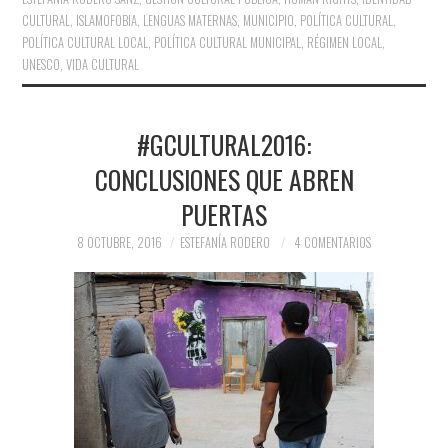
CULTURAL
,
ISLAMOFOBIA
,
LENGUAS MATERNAS
,
MUNICIPIO
,
POLÍTICA CULTURAL
,
POLÍTICA CULTURAL LOCAL
,
POLÍTICA CULTURAL MUNICIPAL
,
RÉGIMEN LOCAL
,
UNESCO
,
VIDA CULTURAL
#GCULTURAL2016:
CONCLUSIONES QUE ABREN
PUERTAS
8 OCTUBRE, 2016
ESTEFANÍA RODERO
4 COMENTARIOS