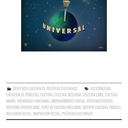
DERECHOS CULTURALES
,
POLÍTICAS CULTURALES
ACCESIBILIDAD
,
CREACIÓN DE PÚBLICOS
,
CULTURA
,
CULTURA INCLUSIVA
,
CULTURA LIBRE
,
CULTURA
MAKER
,
DIVERSIDAD FUNCIONAL
,
EMPRENDIMIENTO SOCIAL
,
ESTEFANÍA RODERO
,
ESTEFANÍA RODERO SANZ
,
FORO DE CULTURA INCLUSIVA
,
GESTIÓN CULTURAL PÚBLICA
,
INCLUSIÓN SOCIAL
,
INNOVACIÓN SOCIAL
,
POLÍTICAS CULTURALES