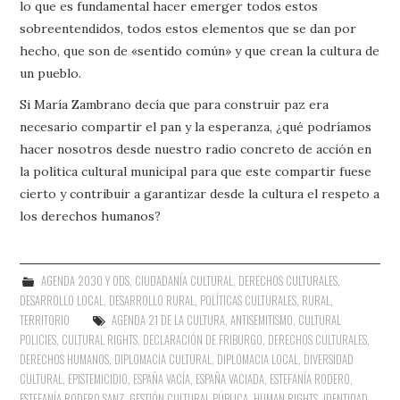
lo que es fundamental hacer emerger todos estos
sobreentendidos, todos estos elementos que se dan por
hecho, que son de «sentido común» y que crean la cultura de
un pueblo.
Si María Zambrano decía que para construir paz era
necesario compartir el pan y la esperanza, ¿qué podríamos
hacer nosotros desde nuestro radio concreto de acción en
la política cultural municipal para que este compartir fuese
cierto y contribuir a garantizar desde la cultura el respeto a
los derechos humanos?
AGENDA 2030 Y ODS
,
CIUDADANÍA CULTURAL
,
DERECHOS CULTURALES
,
DESARROLLO LOCAL
,
DESARROLLO RURAL
,
POLÍTICAS CULTURALES
,
RURAL
,
TERRITORIO
AGENDA 21 DE LA CULTURA
,
ANTISEMITISMO
,
CULTURAL
POLICIES
,
CULTURAL RIGHTS
,
DECLARACIÓN DE FRIBURGO
,
DERECHOS CULTURALES
,
DERECHOS HUMANOS
,
DIPLOMACIA CULTURAL
,
DIPLOMACIA LOCAL
,
DIVERSIDAD
CULTURAL
,
EPISTEMICIDIO
,
ESPAÑA VACÍA
,
ESPAÑA VACIADA
,
ESTEFANÍA RODERO
,
ESTEFANÍA RODERO SANZ
,
GESTIÓN CULTURAL PÚBLICA
,
HUMAN RIGHTS
,
IDENTIDAD