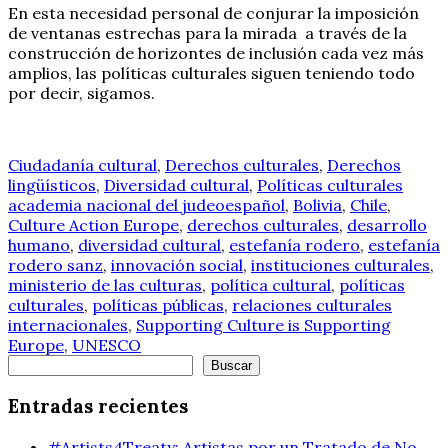
En esta necesidad personal de conjurar la imposición
de ventanas estrechas para la mirada a través de la
construcción de horizontes de inclusión cada vez más
amplios, las políticas culturales siguen teniendo todo
por decir, sigamos.
Ciudadanía cultural
,
Derechos culturales
,
Derechos
lingüísticos
,
Diversidad cultural
,
Políticas culturales
academia nacional del judeoespañol
,
Bolivia
,
Chile
,
Culture Action Europe
,
derechos culturales
,
desarrollo
humano
,
diversidad cultural
,
estefanía rodero
,
estefanía
rodero sanz
,
innovación social
,
instituciones culturales
,
ministerio de las culturas
,
política cultural
,
políticas
culturales
,
políticas públicas
,
relaciones culturales
internacionales
,
Supporting Culture is Supporting
Europe
,
UNESCO
Buscar
Buscar
Entradas recientes
#Artists4Treaty: Artistas por un Tratado de No