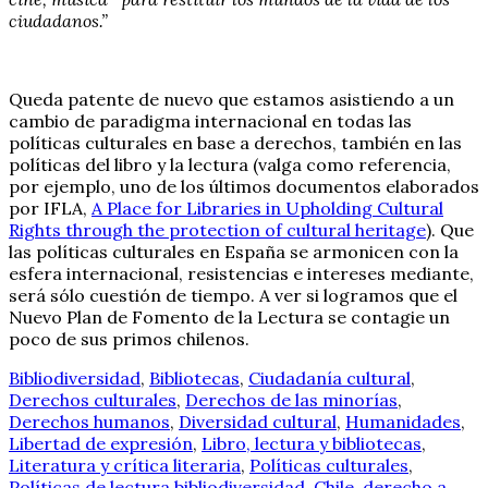
ciudadanos.”
Queda patente de nuevo que estamos asistiendo a un
cambio de paradigma internacional en todas las
políticas culturales en base a derechos, también en las
políticas del libro y la lectura (valga como referencia,
por ejemplo, uno de los últimos documentos elaborados
por IFLA,
A Place for Libraries in Upholding Cultural
Rights through the protection of cultural heritage
). Que
las políticas culturales en España se armonicen con la
esfera internacional, resistencias e intereses mediante,
será sólo cuestión de tiempo. A ver si logramos que el
Nuevo Plan de Fomento de la Lectura se contagie un
poco de sus primos chilenos.
Bibliodiversidad
,
Bibliotecas
,
Ciudadanía cultural
,
Derechos culturales
,
Derechos de las minorías
,
Derechos humanos
,
Diversidad cultural
,
Humanidades
,
Libertad de expresión
,
Libro, lectura y bibliotecas
,
Literatura y crítica literaria
,
Políticas culturales
,
Políticas de lectura
bibliodiversidad
,
Chile
,
derecho a