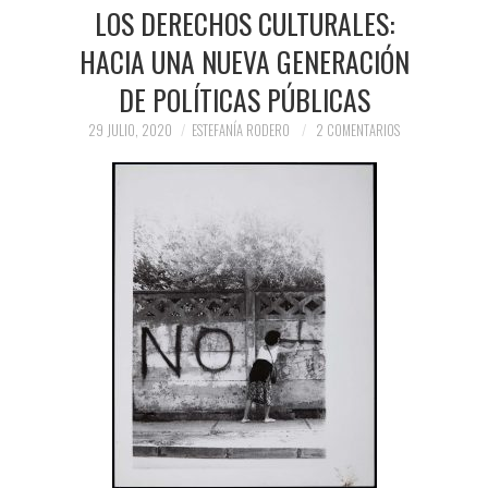
PRENSA Y
LOS DERECHOS CULTURALES:
HACIA UNA NUEVA GENERACIÓN
COLABORACIONES)
DE POLÍTICAS PÚBLICAS
QUIÉN ES
29 JULIO, 2020
ESTEFANÍA RODERO
2 COMENTARIOS