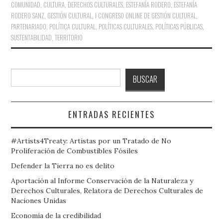
COMUNIDAD
,
CULTURA
,
DERECHOS CULTURALES
,
ESTEFANÍA RODERO
,
ESTEFANÍA
RODERO SANZ
,
GESTIÓN CULTURAL
,
I CONGRESO ONLINE DE GESTIÓN CULTURAL
,
PARTENARIADO
,
POLÍTICA CULTURAL
,
POLÍTICAS CULTURALES
,
POLÍTICAS PÚBLICAS
,
SUSTENTABILIDAD
,
TERRITORIO
Buscar
BUSCAR
ENTRADAS RECIENTES
#Artists4Treaty: Artistas por un Tratado de No
Proliferación de Combustibles Fósiles
Defender la Tierra no es delito
Aportación al Informe Conservación de la Naturaleza y
Derechos Culturales, Relatora de Derechos Culturales de
Naciones Unidas
Economía de la credibilidad