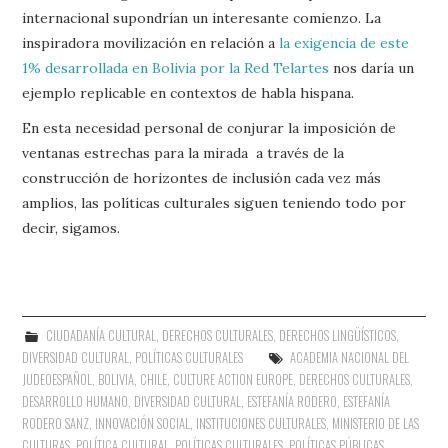
internacional supondrían un interesante comienzo. La
inspiradora movilización en relación a
la exigencia de este
1% desarrollada en Bolivia por la Red Telartes
nos daría un
ejemplo replicable en contextos de habla hispana.
En esta necesidad personal de conjurar la imposición de
ventanas estrechas para la mirada a través de la
construcción de horizontes de inclusión cada vez más
amplios, las políticas culturales siguen teniendo todo por
decir, sigamos.
CIUDADANÍA CULTURAL
,
DERECHOS CULTURALES
,
DERECHOS LINGÜÍSTICOS
,
DIVERSIDAD CULTURAL
,
POLÍTICAS CULTURALES
ACADEMIA NACIONAL DEL
JUDEOESPAÑOL
,
BOLIVIA
,
CHILE
,
CULTURE ACTION EUROPE
,
DERECHOS CULTURALES
,
DESARROLLO HUMANO
,
DIVERSIDAD CULTURAL
,
ESTEFANÍA RODERO
,
ESTEFANÍA
RODERO SANZ
,
INNOVACIÓN SOCIAL
,
INSTITUCIONES CULTURALES
,
MINISTERIO DE LAS
CULTURAS
,
POLÍTICA CULTURAL
,
POLÍTICAS CULTURALES
,
POLÍTICAS PÚBLICAS
,