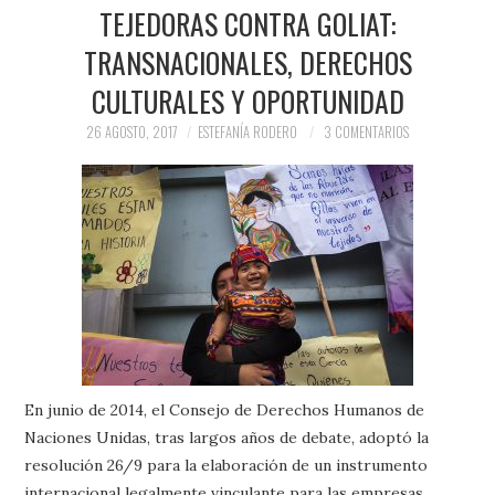
PRENSA Y
TEJEDORAS CONTRA GOLIAT:
TRANSNACIONALES, DERECHOS
COLABORACIONES)
CULTURALES Y OPORTUNIDAD
QUIÉN ES
26 AGOSTO, 2017
ESTEFANÍA RODERO
3 COMENTARIOS
En junio de 2014, el Consejo de Derechos Humanos de
Naciones Unidas, tras largos años de debate, adoptó la
resolución 26/9 para la elaboración de un instrumento
internacional legalmente vinculante para las empresas