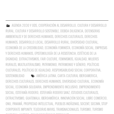
AGENDA 2030 Y ODS
,
COOPERACIÓN AL DESARROLLO
,
CULTURA Y DESARROLLO
RURAL
,
CULTURA Y DESARROLLO SOSTENIBLE
,
DEBIDA DILIGENCIA
,
DEFENSORAS
AMBIENTALES Y DE DERECHOS HUMANOS
,
DERECHOS CULTURALES
,
DERECHOS
HUMANOS
,
DESARROLLO LOCAL
,
DESARROLLO RURAL
,
DIVERSIDAD CULTURAL
,
ECONOMÍA DE LA CREDIBILIDAD
,
ECONOMÍA FEMINISTA
,
ECONOMÍA SOCIAL
,
EMPRESAS
Y DERECHOS HUMANOS
,
EPISTEMOLOGÍA DE LA RESISTENCIA
,
ESTÉTICAS DE LA
DIGNIDAD
,
EXTRACTIVISMOS
,
FAIR CULTURE
,
FEMINISMOS
,
IGUALDAD
,
MUJERES
RURALES
,
MULTILATERALISMO
,
PATRIMONIO
,
PATRIMONIO Y GÉNERO
,
POLÍTICAS
CULTURALES
,
POLÍTICAS DE IGUALDAD
,
RESPONSABILIDAD SOCIAL CORPORATIVA
,
SOSTENIBILIDAD
AMÉRICA LATINA
,
CARTA CULTURAL IBEROAMERICA
,
DERECHOS CULTURALES
,
DERECHOS HUMANOS
,
DIVERSIDAD CULTURAL
,
ECONOMÍA
SOCIAL
,
ECONOMÍA SOLIDARIA
,
EMPRENDIMIENTO INCLUSIVO
,
EMPRENDIMIENTO
SOCIAL
,
ESTEFANÍA RODERO
,
ESTEFANÍA RODERO SANZ
,
ESTUDIOS CULTURALES
,
EXTRACTIVISMO
,
GUATEMALA
,
IBEROAMÉRICA
,
INNOVACIÓN SOCIAL
,
LIBRE COMERCIO
,
ONU
,
PANAMÁ
,
PROPIEDAD INTELECTUAL
,
PUEBLOS INDÍGENAS
,
SOCENT
,
SOCINN
,
STOP
CORPORATE IMPUNITY
,
TEJEDORAS MAYAS
,
TRANSNACIONALES
,
TURISMO
,
TURISMO