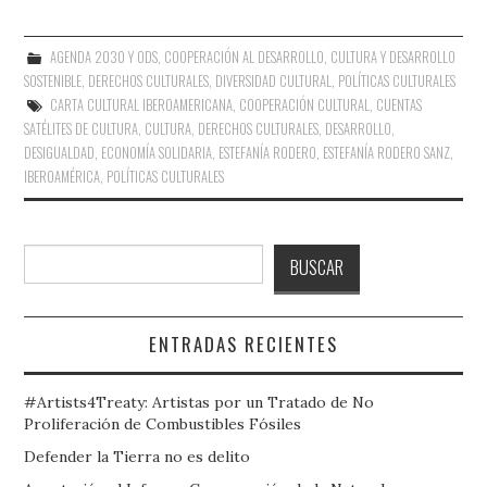
AGENDA 2030 Y ODS
,
COOPERACIÓN AL DESARROLLO
,
CULTURA Y DESARROLLO
SOSTENIBLE
,
DERECHOS CULTURALES
,
DIVERSIDAD CULTURAL
,
POLÍTICAS CULTURALES
CARTA CULTURAL IBEROAMERICANA
,
COOPERACIÓN CULTURAL
,
CUENTAS
SATÉLITES DE CULTURA
,
CULTURA
,
DERECHOS CULTURALES
,
DESARROLLO
,
DESIGUALDAD
,
ECONOMÍA SOLIDARIA
,
ESTEFANÍA RODERO
,
ESTEFANÍA RODERO SANZ
,
IBEROAMÉRICA
,
POLÍTICAS CULTURALES
Buscar
BUSCAR
ENTRADAS RECIENTES
#Artists4Treaty: Artistas por un Tratado de No
Proliferación de Combustibles Fósiles
Defender la Tierra no es delito