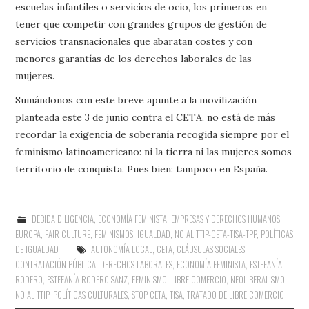
escuelas infantiles o servicios de ocio, los primeros en
tener que competir con grandes grupos de gestión de
servicios transnacionales que abaratan costes y con
menores garantías de los derechos laborales de las
mujeres.
Sumándonos con este breve apunte a la movilización
planteada este 3 de junio contra el CETA, no está de más
recordar la exigencia de soberanía recogida siempre por el
feminismo latinoamericano: ni la tierra ni las mujeres somos
territorio de conquista. Pues bien: tampoco en España.
DEBIDA DILIGENCIA
,
ECONOMÍA FEMINISTA
,
EMPRESAS Y DERECHOS HUMANOS
,
EUROPA
,
FAIR CULTURE
,
FEMINISMOS
,
IGUALDAD
,
NO AL TTIP-CETA-TISA-TPP
,
POLÍTICAS
DE IGUALDAD
AUTONOMÍA LOCAL
,
CETA
,
CLÁUSULAS SOCIALES
,
CONTRATACIÓN PÚBLICA
,
DERECHOS LABORALES
,
ECONOMÍA FEMINISTA
,
ESTEFANÍA
RODERO
,
ESTEFANÍA RODERO SANZ
,
FEMINISMO
,
LIBRE COMERCIO
,
NEOLIBERALISMO
,
NO AL TTIP
,
POLÍTICAS CULTURALES
,
STOP CETA
,
TISA
,
TRATADO DE LIBRE COMERCIO