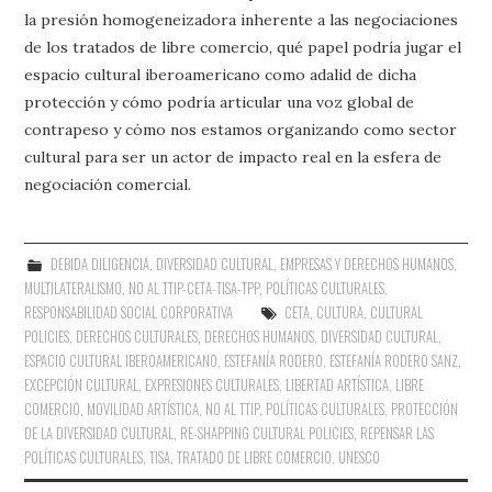
la presión homogeneizadora inherente a las negociaciones
de los tratados de libre comercio, qué papel podría jugar el
espacio cultural iberoamericano como adalid de dicha
protección y cómo podría articular una voz global de
contrapeso y cómo nos estamos organizando como sector
cultural para ser un actor de impacto real en la esfera de
negociación comercial.
DEBIDA DILIGENCIA
,
DIVERSIDAD CULTURAL
,
EMPRESAS Y DERECHOS HUMANOS
,
MULTILATERALISMO
,
NO AL TTIP-CETA-TISA-TPP
,
POLÍTICAS CULTURALES
,
RESPONSABILIDAD SOCIAL CORPORATIVA
CETA
,
CULTURA
,
CULTURAL
POLICIES
,
DERECHOS CULTURALES
,
DERECHOS HUMANOS
,
DIVERSIDAD CULTURAL
,
ESPACIO CULTURAL IBEROAMERICANO
,
ESTEFANÍA RODERO
,
ESTEFANÍA RODERO SANZ
,
EXCEPCIÓN CULTURAL
,
EXPRESIONES CULTURALES
,
LIBERTAD ARTÍSTICA
,
LIBRE
COMERCIO
,
MOVILIDAD ARTÍSTICA
,
NO AL TTIP
,
POLÍTICAS CULTURALES
,
PROTECCIÓN
DE LA DIVERSIDAD CULTURAL
,
RE-SHAPPING CULTURAL POLICIES
,
REPENSAR LAS
POLÍTICAS CULTURALES
,
TISA
,
TRATADO DE LIBRE COMERCIO
,
UNESCO