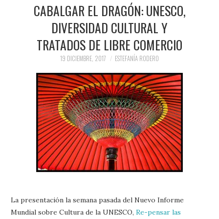
PRENSA Y
CABALGAR EL DRAGÓN: UNESCO,
DIVERSIDAD CULTURAL Y
COLABORACIONES)
TRATADOS DE LIBRE COMERCIO
QUIÉN ES
19 DICIEMBRE, 2017
ESTEFANÍA RODERO
La presentación la semana pasada del Nuevo Informe
Mundial sobre Cultura de la UNESCO,
Re-pensar las