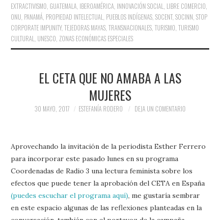
EXTRACTIVISMO
,
GUATEMALA
,
IBEROAMÉRICA
,
INNOVACIÓN SOCIAL
,
LIBRE COMERCIO
,
ONU
,
PANAMÁ
,
PROPIEDAD INTELECTUAL
,
PUEBLOS INDÍGENAS
,
SOCENT
,
SOCINN
,
STOP
CORPORATE IMPUNITY
,
TEJEDORAS MAYAS
,
TRANSNACIONALES
,
TURISMO
,
TURISMO
CULTURAL
,
UNESCO
,
ZONAS ECONÓMICAS ESPECIALES
EL CETA QUE NO AMABA A LAS
MUJERES
30 MAYO, 2017
ESTEFANÍA RODERO
DEJA UN COMENTARIO
Aprovechando la invitación de la periodista Esther Ferrero
para incorporar este pasado lunes en su programa
Coordenadas de Radio 3 una lectura feminista sobre los
efectos que puede tener la aprobación del CETA en España
(puedes escuchar el programa aquí)
, me gustaría sembrar
en este espacio algunas de las reflexiones planteadas en la
conversación, también con el portavoz de la campaña