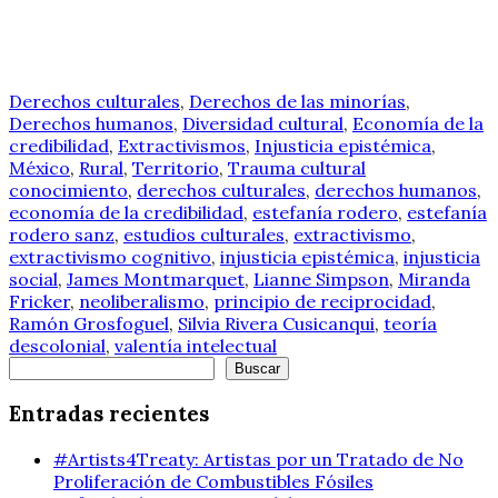
Derechos culturales
,
Derechos de las minorías
,
Derechos humanos
,
Diversidad cultural
,
Economía de la
credibilidad
,
Extractivismos
,
Injusticia epistémica
,
México
,
Rural
,
Territorio
,
Trauma cultural
conocimiento
,
derechos culturales
,
derechos humanos
,
economía de la credibilidad
,
estefanía rodero
,
estefanía
rodero sanz
,
estudios culturales
,
extractivismo
,
extractivismo cognitivo
,
injusticia epistémica
,
injusticia
social
,
James Montmarquet
,
Lianne Simpson
,
Miranda
Fricker
,
neoliberalismo
,
principio de reciprocidad
,
Ramón Grosfoguel
,
Silvia Rivera Cusicanqui
,
teoría
descolonial
,
valentía intelectual
Buscar
Buscar
Entradas recientes
#Artists4Treaty: Artistas por un Tratado de No
Proliferación de Combustibles Fósiles