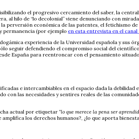
isibilizando el progresivo cercamiento del saber, la central
era, al hilo de “lo decolonial” viene denunciando con mirad
a perversión económica de las patentes, el fetichismo de la
 y permanencia (por ejemplo
en esta entrevista en el can
ndogámica experiencia de la Universidad española y sus ór
o seguir defendiendo el compromiso social del científico 
esde España para reentroncar con el pensamiento situad
ficadas e intercambiables en el espacio dada la debilidad e
do con las necesidades y sentires reales de las comunidade
ucha actual por etiquetar
“lo que merece la pena ser aprendi
e amplifica los derechos humanos?, ¿lo que aporta bienestar