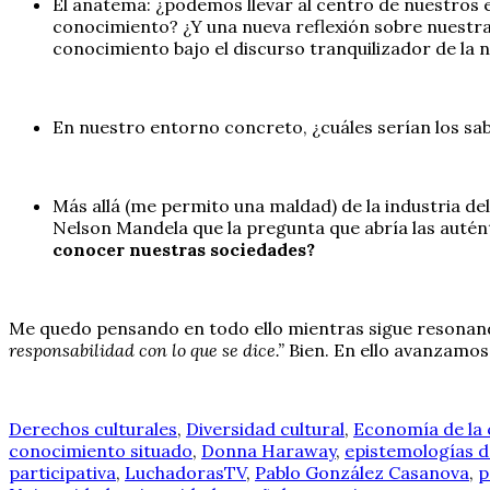
El anatema: ¿podemos llevar al centro de nuestros e
conocimiento? ¿Y una nueva reflexión sobre nuestra
conocimiento bajo el discurso tranquilizador de la n
En nuestro entorno concreto, ¿cuáles serían los sab
Más allá (me permito una maldad) de la industria de
Nelson Mandela que la pregunta que abría las autén
conocer nuestras sociedades?
Me quedo pensando en todo ello mientras sigue resonando 
responsabilidad con lo que se dice.”
Bien. En ello avanzamos
Derechos culturales
,
Diversidad cultural
,
Economía de la 
conocimiento situado
,
Donna Haraway
,
epistemologías d
participativa
,
LuchadorasTV
,
Pablo González Casanova
,
p