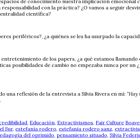
spacios de conocimiento nuestra implicación emocional con
 responsabilidad con la práctica? ¿O vamos a seguir desv
eutralidad científica?
eres periféricos?, ¿a quiénes se les ha usurpado la capaci
l entretenimiento de los papers, ¿a qué estamos llamando 
ticas posibilidades de cambio no empezaba nunca por un ¿
una reflexión de la entrevista a Silvia Rivera en mí:
“Hay 
.
credibilidad
,
Educación
,
Extractivismos
,
Fair Culture
Boave
el Sur
,
estefanía rodero
,
estefanía rodero sanz
,
extractiv
edagogía del oprimido
,
pensamiento situado
,
Silvia Federi