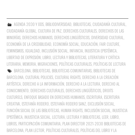
AGENDA 2030 Y ODS
,
BIBLIODIVERSIDAD
,
BIBLIOTECAS
,
CIUDADANÍA CULTURAL
,
CIUDADANÍA GLOBAL
,
CULTURA DE PAZ
,
DERECHOS CULTURALES
,
DERECHOS DE LAS
MINORÍAS
,
DERECHOS HUMANOS
,
DERECHOS LINGÜÍSTICOS
,
DIVERSIDAD CULTURAL
,
ECONOMÍA DE LA CREDIBILIDAD
,
ECONOMÍA SOCIAL
,
EDUCACIÓN
,
FAIR CULTURE
,
FEMINISMOS
,
IGUALDAD
,
INCLUSIÓN SOCIAL
,
INFANCIA
,
INJUSTICIA EPISTÉMICA
,
LIBERTAD DE EXPRESIÓN
,
LIBRO, LECTURA Y BIBLIOTECAS
,
LITERATURA Y CRÍTICA
LITERARIA
,
MEMORIA
,
MIGRACIONES
,
POLÍTICAS CULTURALES
,
POLÍTICAS DE LECTURA
BARCELONA
,
BIBLIOTECAS
,
BIBLIOTECAS COMUNITARIAS
,
BIBLIOTECAS DE
BARCELONA
,
CULTURAL POLICIES
,
CULTURAL RIGHTS
,
DERECHO A LA CREACIÓN
ARTÍSTICA
,
DERECHO A LA INFORMACIÓN
,
DERECHO A LA LECTURA
,
DERECHO AL
CONOCIMIENTO
,
DERECHOS CULTURALES
,
DERECHOS LINGÜÍSTICOS
,
DROITS
CULTURELS
,
ENFOQUE BASADO EN DERECHOS HUMANOS
,
ESCRITURA
,
ESCRITURA
CREATIVA
,
ESTEFANÍA RODERO
,
ESTEFANÍA RODERO SANZ
,
EXCLUSIÓN SOCIAL
,
FUNCIÓN SOCIAL DE LAS BIBLIOTECAS
,
HUMAN RIGHTS
,
INCLUSIÓN SOCIAL
,
INJUSTICIA
EPISTÉMICA
,
INJUSTICIA SOCIAL
,
LECTURA
,
LECTURA Y BIBLIOTECAS
,
LEER
,
LIBRO
,
LIBROS
,
PARTICIPACIÓN COMUNITARIA
,
PLAN DIRECTOR 2021-2030 BIBLIOTECAS DE
BARCELONA
,
PLAN LECTOR
,
POLÍTICAS CULTURALES
,
POLÍTICAS DEL LIBRO Y LA