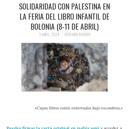
PRENSA Y
SOLIDARIDAD CON PALESTINA EN
LA FERIA DEL LIBRO INFANTIL DE
COLABORACIONES)
BOLONIA (8-11 DE ABRIL)
QUIÉN ES
3 ABRIL, 2024
ESTEFANÍA RODERO
«Cuyos libros están enterrados bajo escombros.»
Puedes firmar
la carta original en inglés aquí
y acceder a