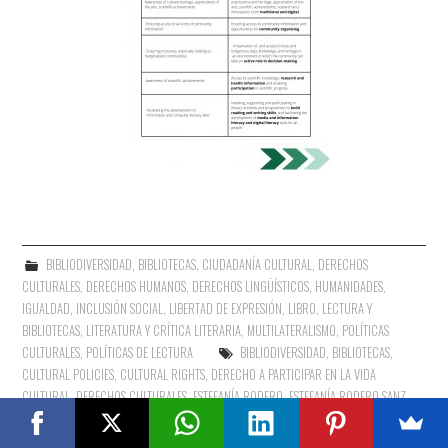
BIBLIODIVERSIDAD
,
BIBLIOTECAS
,
CIUDADANÍA CULTURAL
,
DERECHOS
CULTURALES
,
DERECHOS HUMANOS
,
DERECHOS LINGÜÍSTICOS
,
HUMANIDADES
,
IGUALDAD
,
INCLUSIÓN SOCIAL
,
LIBERTAD DE EXPRESIÓN
,
LIBRO, LECTURA Y
BIBLIOTECAS
,
LITERATURA Y CRÍTICA LITERARIA
,
MULTILATERALISMO
,
POLÍTICAS
CULTURALES
,
POLÍTICAS DE LECTURA
BIBLIODIVERSIDAD
,
BIBLIOTECAS
,
CULTURAL POLICIES
,
CULTURAL RIGHTS
,
DERECHO A PARTICIPAR EN LA VIDA
CULTURAL
,
DERECHOS CULTURALES
,
ESTEFANÍA RODERO
,
ESTEFANÍA RODERO SANZ
,
IFLA
,
IFLA-UNESCO PUBLIC LIBRARY MANIFESTO
,
INCIDENCIA
,
INCIDENCIA PÚBLICA
,
INCLUSIÓN
,
INCLUSIÓN SOCIAL
,
LIBRARY
,
PARTICIPACIÓN EN LA VIDA CULTURAL
,