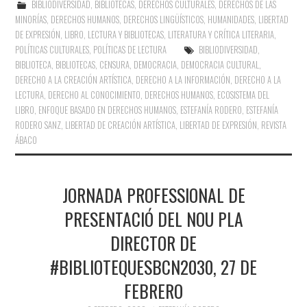
BIBLIODIVERSIDAD
,
BIBLIOTECAS
,
DERECHOS CULTURALES
,
DERECHOS DE LAS
MINORÍAS
,
DERECHOS HUMANOS
,
DERECHOS LINGÜÍSTICOS
,
HUMANIDADES
,
LIBERTAD
DE EXPRESIÓN
,
LIBRO, LECTURA Y BIBLIOTECAS
,
LITERATURA Y CRÍTICA LITERARIA
,
POLÍTICAS CULTURALES
,
POLÍTICAS DE LECTURA
BIBLIODIVERSIDAD
,
BIBLIOTECA
,
BIBLIOTECAS
,
CENSURA
,
DEMOCRACIA
,
DEMOCRACIA CULTURAL
,
DERECHO A LA CREACIÓN ARTÍSTICA
,
DERECHO A LA INFORMACIÓN
,
DERECHO A LA
LECTURA
,
DERECHO AL CONOCIMIENTO
,
DERECHOS HUMANOS
,
ECOSISTEMA DEL
LIBRO
,
ENFOQUE BASADO EN DERECHOS HUMANOS
,
ESTEFANÍA RODERO
,
ESTEFANÍA
RODERO SANZ
,
LIBERTAD DE CREACIÓN ARTÍSTICA
,
LIBERTAD DE EXPRESIÓN
,
REVISTA
ÁBACO
JORNADA PROFESSIONAL DE
PRESENTACIÓ DEL NOU PLA
DIRECTOR DE
#BIBLIOTEQUESBCN2030, 27 DE
FEBRERO