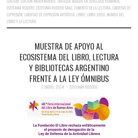
EDICIÓN
,
EDICIÓN INDEPENDIENTE
,
ENFOQUE BASADO EN DERECHOS HUMANOS
,
ESTEFANÍA RODERO
,
ESTEFANÍA RODERO SANZ
,
FOMENTO DE LA LECTURA
,
LIBERTAD DE
EXPRESIÓN
,
LIBERTAD DE EXPRESIÓN ARTÍSTICA
,
LIBRO
,
LIBRO JUSTO
,
MUNDO DEL
LIBRO Y LA LECTURA
MUESTRA DE APOYO AL
ECOSISTEMA DEL LIBRO, LECTURA
Y BIBLIOTECAS ARGENTINO
FRENTE A LA LEY ÓMNIBUS
2 ENERO, 2024
ESTEFANÍA RODERO