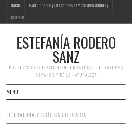
INICIO
HACER BOSQUE (SALA DE PRENSA Y COLABORACIONES)
QUIÉN ES
ESTEFANÍA RODERO
SANZ
POLÍTICAS CULTURALES DESDE UN ENFOQUE DE DERECHOS
HUMANOS Y DE LA NATURALEZA
MENU
INICIO
LITERATURA Y CRÍTICA LITERARIA
HACER BOSQUE (SALA DE