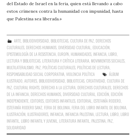
del Estado de Israel en la feria, quien está llevando a cabo
estos crímenes contra la humanidad con impunidad, hasta
que Palestina sea liberada.»
ARTE
,
BIBLIODIVERSIDAD
,
BIBLIOTECAS
,
CULTURA DE PAZ
,
DERECHOS
CULTURALES
,
DERECHOS HUMANOS
,
DIVERSIDAD CULTURAL
,
EDUCACIÓN
,
EPISTEMOLOGÍA DE LA RESISTENCIA
,
EUROPA
,
HUMANIDADES
,
INFANCIA
,
LIBRO,
LECTURA Y BIBLIOTECAS
,
LITERATURA Y CRÍTICA LITERARIA
,
MOVIMIENTOS SOCIALES
,
MULTILATERALISMO
,
PAZ
,
POLÍTICAS CULTURALES
,
POLÍTICAS DE LECTURA
,
RESPONSABILIDAD SOCIAL CORPORATIVA
,
VIOLENCIA POLÍTICA
ÁLBUM
ILUSTRADO
,
AUTORES
,
BIBLIODIVERSIDAD
,
BIBLIOTECAS
,
CREATIVIDAD
,
CULTURA DE
PAZ
,
CULTURAL RIGHTS
,
DERECHO A LA LECTURA
,
DERECHOS CULTURALES
,
DERECHOS
DE LA INFANCIA
,
DERECHOS HUMANOS
,
DIVERSIDAD CULTURAL
,
EDICIÓN
,
EDICIÓN
INDEPENDIENTE
,
EDITORES
,
EDITORES INFANTILES
,
EDITORIAL
,
ESTEFANÍA RODERO
,
ESTEFANÍA RODERO SANZ
,
FERIA DE BOLONIA
,
FERIA DEL LIBRO INFANTIL DE BOLONIA
,
ILUSTRACIÓN
,
ILUSTRADORES
,
INFANCIA
,
INFANCIA PALESTINA
,
LECTURA
,
LIBRO
,
LIBRO
INFANTIL
,
LIBRO INFANTIL Y JUVENIL
,
LITERATURA INFANTIL
,
PALESTINA
,
PAZ
,
SOLIDARIDAD