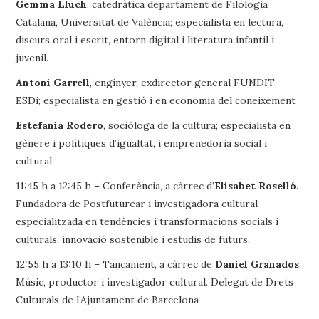
Gemma Lluch
, catedràtica departament de Filologia
Catalana, Universitat de València; especialista en lectura,
discurs oral i escrit, entorn digital i literatura infantil i
juvenil.
Antoni Garrell
, enginyer, exdirector general FUNDIT-
ESDi; especialista en gestió i en economia del coneixement
Estefanía Rodero
, sociòloga de la cultura; especialista en
gènere i polítiques d’igualtat, i emprenedoria social i
cultural
11:45 h a 12:45 h – Conferència, a càrrec d’
Elisabet Roselló
.
Fundadora de Postfuturear i investigadora cultural
especialitzada en tendències i transformacions socials i
culturals, innovació sostenible i estudis de futurs.
12:55 h a 13:10 h – Tancament, a càrrec de
Daniel Granados
.
Músic, productor i investigador cultural. Delegat de Drets
Culturals de l’Ajuntament de Barcelona