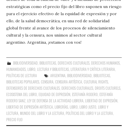
estratégicas como el precio fijo del libro suponen un riesgo
para el ejercicio efectivo de la equidad de expresión y por
ello, de la salud democrática, en una red de solidaridad
global frente al avance de los procesos de silenciamiento
cultural y la censura, nos unimos al sector cultural
argentino. Argentina, ¡estamos con vos!
BIBLIODIVERSIDAD
,
BIBLIOTECAS
,
DERECHOS CULTURALES
,
DERECHOS HUMANOS
,
HUMANIDADES
,
LIBRO, LECTURA Y BIBLIOTECAS
,
LITERATURA Y CRÍTICA LITERARIA
,
POLÍTICAS DE LECTURA
ARGENTINA
,
BIBLIODIVERSIDAD
,
BIBLIOTECAS
,
BIBLIOTECAS POPULARES
,
CENSURA
,
CENSURA ARTÍSTICA
,
CULTURAL RIGHTS
,
DEFENSORES DE DERECHOS CULTURALES
,
DERECHOS CULTURALES
,
DROITS CULTURELS
,
ECOSISTEMA DEL LIBRO
,
EQUIDAD DE EXPRESIÓN
,
ESTEFANÍA RODERO
,
ESTEFANÍA
RODERO SANZ
,
LEY DE DEFENSA DE LA ACTIVIDAD LIBRERA
,
LIBERTAD DE EXPRESIÓN
,
LIBERTAD DE EXPRESIÓN ARTÍSTICA
,
LIBRERÍAS
,
LIBRO
,
LIBRO JUSTO
,
LIBRO Y
LECTURA
,
MUNDO DEL LIBRO Y LA LECTURA
,
POLÍTICAS DEL LIBRO Y LA LECTURA
,
PRECIO FIJO