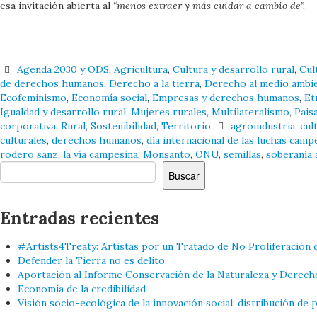
esa invitación abierta al
“menos extraer y más cuidar a cambio de”.
Agenda 2030 y ODS
,
Agricultura
,
Cultura y desarrollo rural
,
Cul
de derechos humanos
,
Derecho a la tierra
,
Derecho al medio ambi
Ecofeminismo
,
Economía social
,
Empresas y derechos humanos
,
Et
Igualdad y desarrollo rural
,
Mujeres rurales
,
Multilateralismo
,
Paisa
corporativa
,
Rural
,
Sostenibilidad
,
Territorio
agroindustria
,
cul
culturales
,
derechos humanos
,
día internacional de las luchas camp
rodero sanz
,
la vía campesina
,
Monsanto
,
ONU
,
semillas
,
soberanía 
Buscar
Buscar
Entradas recientes
#Artists4Treaty: Artistas por un Tratado de No Proliferación 
Defender la Tierra no es delito
Aportación al Informe Conservación de la Naturaleza y Derech
Economía de la credibilidad
Visión socio-ecológica de la innovación social: distribución de