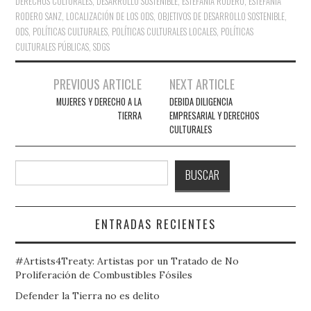
DERECHOS CULTURALES
,
DESARROLLO SOSTENIBLE
,
ESTEFANÍA RODERO
,
ESTEFANÍA
RODERO SANZ
,
LOCALIZACIÓN DE LOS ODS
,
OBJETIVOS DE DESARROLLO SOSTENIBLE
,
ODS
,
POLÍTICAS CULTURALES
,
POLÍTICAS CULTURALES LOCALES
,
POLÍTICAS
CULTURALES PÚBLICAS
,
SDGS
Navegación
PREVIOUS ARTICLE
NEXT ARTICLE
de
MUJERES Y DERECHO A LA
DEBIDA DILIGENCIA
TIERRA
EMPRESARIAL Y DERECHOS
entradas
CULTURALES
Buscar
BUSCAR
ENTRADAS RECIENTES
#Artists4Treaty: Artistas por un Tratado de No
Proliferación de Combustibles Fósiles
Defender la Tierra no es delito