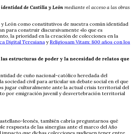
a identidad de Castilla y León
mediante el acceso a las obras
lla y León como constitutivos de nuestra común identidad
an para construir discursivamente «lo que es
to, la prioridad en la creación de colecciones en la
eca Digital Teresiana
y
Religiosam Vitam: 800 años con los
e las estructuras de poder y la necesidad de relatos que
dentidad de cuño nacional-católico heredada del
a sociedad civil para articular un debate social en el que
ugar culturalmente ante la actual crisis territorial del
o por emigración juvenil y desvertebración territorial
lo castellano-leonés, también cabría preguntarnos qué
ible respuesta de las sinergias ante el marco del Año
el impacto que dichas colecciones pudiesen tener entre