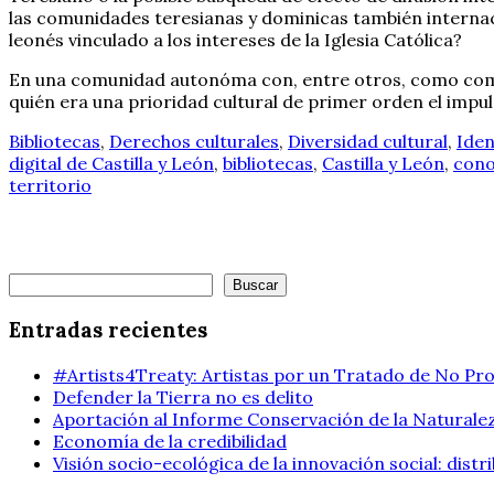
las comunidades teresianas y dominicas también internaci
leonés vinculado a los intereses de la Iglesia Católica?
En una comunidad autonóma con, entre otros, como co
quién era una prioridad cultural de primer orden el impu
Bibliotecas
,
Derechos culturales
,
Diversidad cultural
,
Iden
digital de Castilla y León
,
bibliotecas
,
Castilla y León
,
cono
territorio
Buscar
Buscar
Entradas recientes
#Artists4Treaty: Artistas por un Tratado de No Pro
Defender la Tierra no es delito
Aportación al Informe Conservación de la Naturalez
Economía de la credibilidad
Visión socio-ecológica de la innovación social: dist