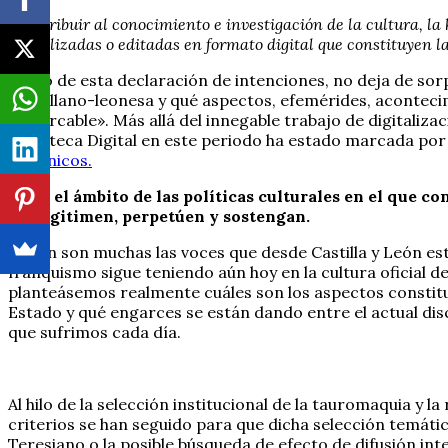
“Contribuir al conocimiento e investigación de la cultura, la 
digitalizadas o editadas en formato digital que constituyen l
Al hilo de esta declaración de intenciones, no deja de s
castellano-leonesa y qué aspectos, efemérides, aconteci
remarcable». Más allá del innegable trabajo de digitaliza
Biblioteca Digital en este periodo ha estado marcada por 
dominicos.
Es en el ámbito de las políticas culturales en el que co
las legitimen, perpetúen y sostengan.
Si bien son muchas las voces que desde Castilla y León e
franquismo sigue teniendo aún hoy en la cultura oficial de
planteásemos realmente cuáles son los aspectos constitut
Estado y qué engarces se están dando entre el actual dis
que sufrimos cada día.
Al hilo de la selección institucional de la tauromaquia y
criterios se han seguido para que dicha selección temática
Teresiano o la posible búsqueda de efecto de difusión in