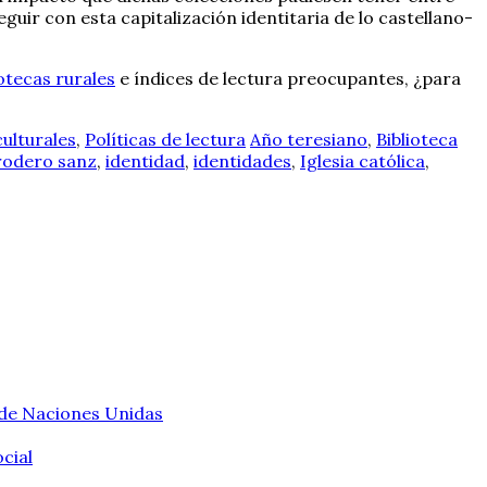
ir con esta capitalización identitaria de lo castellano-
iotecas rurales
e índices de lectura preocupantes, ¿para
culturales
,
Políticas de lectura
Año teresiano
,
Biblioteca
rodero sanz
,
identidad
,
identidades
,
Iglesia católica
,
 de Naciones Unidas
cial