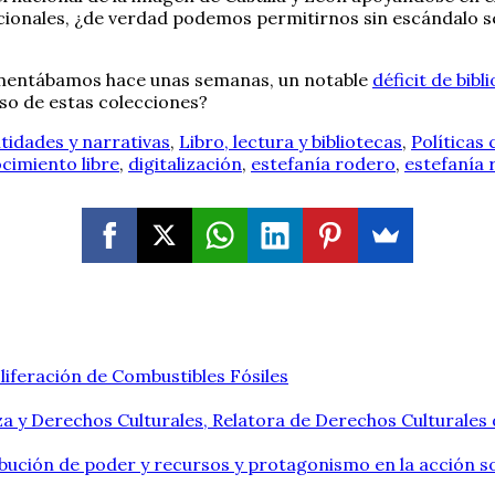
onales, ¿de verdad podemos permitirnos sin escándalo segu
mentábamos hace unas semanas, un notable
déficit de bibl
lso de estas colecciones?
tidades y narrativas
,
Libro, lectura y bibliotecas
,
Políticas 
cimiento libre
,
digitalización
,
estefanía rodero
,
estefanía 
liferación de Combustibles Fósiles
a y Derechos Culturales, Relatora de Derechos Culturales
ribución de poder y recursos y protagonismo en la acción so