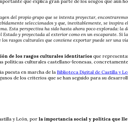
mportante que explica gran parte de los sesgos que aún hoy s
agen del propio grupo que se intenta proyectar, encontraremo
bidamente seleccionados y que, inevitablemente, se inspira e
ma. Esta perspectiva ha sido hasta ahora poco explorada: la de
l Estado y proyectada al exterior como en un escaparate. Si la
e los rasgos culturales que conviene exportar puede ser una ví
ción de los rasgos culturales identitarios
que representan
as políticas culturales castellano-leonesas, concretamente 
ria puesta en marcha de la
Biblioteca Digital de Castilla y L
unos de los criterios que se han seguido para su desarrol
astilla y León, por
la importancia social y política que ll