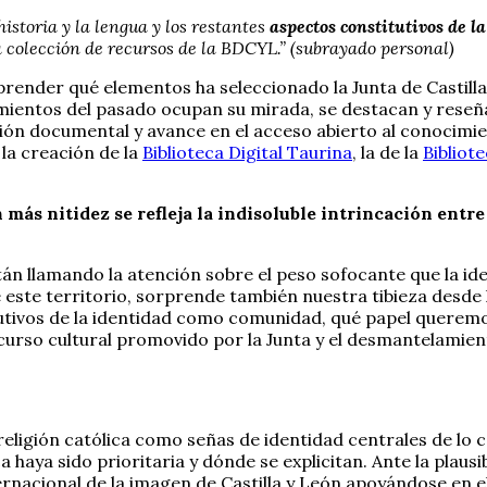
historia y la lengua y los restantes
aspectos constitutivos de l
a colección de recursos de la BDCYL.” (subrayado personal)
orprender qué elementos ha seleccionado la Junta de Casti
mientos del pasado ocupan su mirada, se destacan y reseñ
ción documental y avance en el acceso abierto al conocimien
la creación de la
Biblioteca Digital Taurina
, la de la
Bibliot
n más nitidez se refleja la indisoluble intrincación entr
stán llamando la atención sobre el peso sofocante que la i
 este territorio, sorprende también nuestra tibieza desde l
ivos de la identidad como comunidad, qué papel queremos j
curso cultural promovido por la Junta y el desmantelamient
 la religión católica como señas de identidad centrales de 
 haya sido prioritaria y dónde se explicitan. Ante la plaus
ternacional de la imagen de Castilla y León apoyándose en 