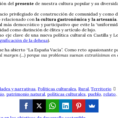
ción del
presente
de nuestra cultura popular y su diversida
io privilegiado de construcción de comunidad y como desp
lo relacionado con
la cultura gastronómica y la artesanía
.
 más democrático y participativo que evite la “uniformida
dad como distinción de élites y artículo de lujo.
eje clave de una nueva política cultural en Castilla y Leó
gnificación de la dehesa
).
ue ha abierto “La España Vacía”. Como reto apasionante pa
 al margen (…) porque sus problemas suenan extrañísimos en 
dades y narrativas
,
Políticas culturales
,
Rural
,
Territorio
io
,
patrimonio natural
,
políticas culturales
,
pueblo
,
relato
,
te en los objetivos de desarrollo sostenible