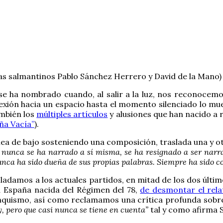
tas salmantinos Pablo Sánchez Herrero y David de la Mano)
se ha nombrado cuando, al salir a la luz, nos reconocem
lexión hacia un espacio hasta el momento silenciado lo mu
ambién los
múltiples artículos
y alusiones que han nacido a r
ña Vacía”
).
nea de bajo sosteniendo una composición, traslada una y o
 nunca se ha narrado a sí misma, se ha resignado a ser narrad
unca ha sido dueña de sus propias palabras. Siempre ha sido co
adamos a los actuales partidos, en mitad de los dos último
a España nacida del Régimen del 78,
de desmontar el rela
anquismo, así como reclamamos una crítica profunda sobre 
y, pero que casi nunca se tiene en cuenta”
tal y como afirma 