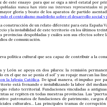
dez de este ensayo para que se oiga a nivel estatal por pr
espobladas nunca han visto sus intereses representados ni p
 mayor gloria y boato de los aparatos de partido asentad
endo el centralismo madrileño sobre el desarrollo social y p
la construcción de un relato diferente para esta España V
io y la invisibilidad de este territorio en los últimos trei
as provincias despobladas y cuáles son sus efectos sobre l
dios de comunicación.
va política cultural que sea capaz de contribuir a la con
illa y León se apoya en dos pilares: la remisión permane
ido en el que no se ponía el sol” y su ropaje marcan las lí
n la Iglesia Católica
. De igual manera, el impulso por pa
rritorio está frenando e invisibilizando la labor del medi
opio relato territorial. Fundaciones vinculadas a antigua
ntas se repiten en todas nuestras provincias. Las “puertas
ativo: patronatos de fundaciones de patrimonio, cargos d
ficiales culturales… Las principales tramas de corrupci