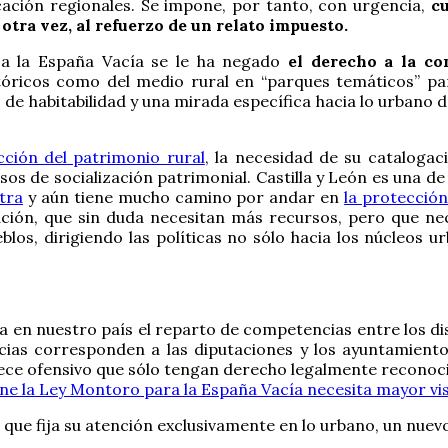
cación regionales. Se impone, por tanto, con urgencia,
c
 otra vez, al refuerzo de un relato impuesto.
 a la España Vacía se le ha negado
el derecho a la c
istóricos como del medio rural en “parques temáticos” p
 de habitabilidad y una mirada específica hacia lo urbano 
cción del patrimonio rural
, la necesidad de su catalogac
cesos de socialización patrimonial. Castilla y León es una
tra
y aún tiene mucho camino por andar en
la protección
ración, que sin duda necesitan más recursos, pero que ne
los, dirigiendo las políticas no sólo hacia los núcleos 
a en nuestro país el reparto de competencias entre los dist
ias corresponden a las diputaciones y los ayuntamientos
rece ofensivo que sólo tengan derecho legalmente reconoci
e la Ley Montoro para la España Vacía necesita mayor vis
 que fija su atención exclusivamente en lo urbano, un nuev