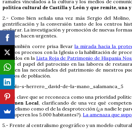
ramales vinculados a la cultura y los medios de comuni
política cultural de Castilla y León y que remite, una y
2.- Como bien señala una vez más Sergio del Molino,
gentrificación y la conversión tanto de los centros h
explorar. La investigación y promoción de nuevas formas
rural se hacen urgentes.
3.- También corre prisa llevar
la mirada hacia la prote
algunos procesos con la Iglesia o la habilitación de pro
incluidos en la
Lista Roja de Patrimonio de Hispania Nos
sobre el papel del patrocinio en las labores de restau
margen las necesidades del patrimonio de nuestros pueb
núcleos de población.
4.- Es clave que se reconozca como una prioridad polític
Régimen Local
, clarificando de una vez qué competenc
clientelismo como el de la desprotección (¿a nadie le pa
que superen los 5.000 habitantes?).
La amenaza que supon
5.- Frente al centralismo geográfico y un modelo cultural