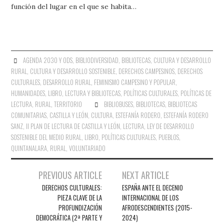
función del lugar en el que se habita…
AGENDA 2030 Y ODS
,
BIBLIODIVERSIDAD
,
BIBLIOTECAS
,
CULTURA Y DESARROLLO
RURAL
,
CULTURA Y DESARROLLO SOSTENIBLE
,
DERECHOS CAMPESINOS
,
DERECHOS
CULTURALES
,
DESARROLLO RURAL
,
FEMINISMO CAMPESINO Y POPULAR
,
HUMANIDADES
,
LIBRO, LECTURA Y BIBLIOTECAS
,
POLÍTICAS CULTURALES
,
POLÍTICAS DE
LECTURA
,
RURAL
,
TERRITORIO
BIBLIOBUSES
,
BIBLIOTECAS
,
BIBLIOTECAS
COMUNITARIAS
,
CASTILLA Y LEÓN
,
CULTURA
,
ESTEFANÍA RODERO
,
ESTEFANÍA RODERO
SANZ
,
II PLAN DE LECTURA DE CASTILLA Y LEÓN
,
LECTURA
,
LEY DE DESARROLLO
SOSTENIBLE DEL MEDIO RURAL
,
LIBRO
,
POLÍTICAS CULTURALES
,
PUEBLOS
,
QUINTANALARA
,
RURAL
,
VOLUNTARIADO
Navegación
PREVIOUS ARTICLE
NEXT ARTICLE
de
DERECHOS CULTURALES:
ESPAÑA ANTE EL DECENIO
PIEZA CLAVE DE LA
INTERNACIONAL DE LOS
entradas
PROFUNDIZACIÓN
AFRODESCENDIENTES (2015-
DEMOCRÁTICA (2ª PARTE Y
2024)