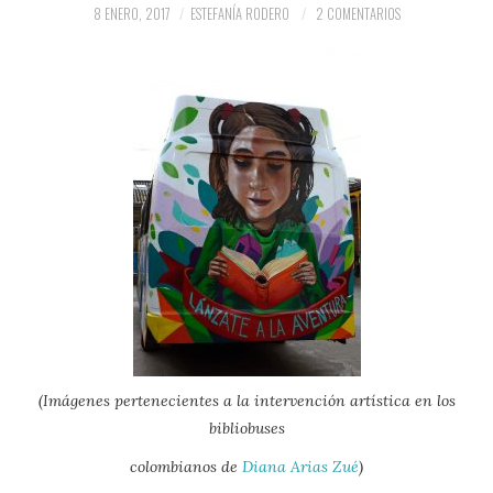
PRENSA Y
8 ENERO, 2017
ESTEFANÍA RODERO
2 COMENTARIOS
COLABORACIONES)
QUIÉN ES
(Imágenes pertenecientes a la intervención artística en los
bibliobuses
colombianos de
Diana Arias Zué
)