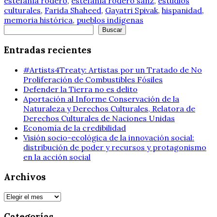
estefanía rodero
,
estefanía rodero sanz
,
estudios
culturales
,
Farida Shaheed
,
Gayatri Spivak
,
hispanidad
,
memoria histórica
,
pueblos indígenas
Buscar
Buscar
Entradas recientes
#Artists4Treaty: Artistas por un Tratado de No
Proliferación de Combustibles Fósiles
Defender la Tierra no es delito
Aportación al Informe Conservación de la
Naturaleza y Derechos Culturales, Relatora de
Derechos Culturales de Naciones Unidas
Economía de la credibilidad
Visión socio-ecológica de la innovación social:
distribución de poder y recursos y protagonismo
en la acción social
Archivos
Archivos
Categorías