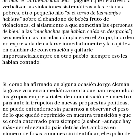
de más”
e
“ido demasiado lejos”
(alguien que se atrevió a
verbalizar las violaciones sistemáticas a las criadas
pobres, otro pequeño hilo
“si el torno de las monjas
hablara”
sobre el abandono de bebés fruto de
violaciones, el aislamiento a que sometían las
«personas
de bien”
a las
“muchachas que habían caído en desgracia”
) ,
se sucedían las miradas cómplices en el grupo, la orden
no expresada de callarse inmediatamente y la rapidez
en cambiar de conversación y quitarle
importancia,siempre en otro pueblo, siempre eso les
habían contado.
Si, como ha afirmado en alguna ocasión Jorge Alemán,
la grave virulencia mediática con la que han respondido
los grupos empresariales de comunicación en nuestro
país ante la irrupción de nuevas propuestas políticas,
no puede entenderse sin pararnos a observar el peso
de lo que quedó reprimido en nuestra transición y que
se creía enterrado para siempre (a saber –aunque hay
más- ser el segundo país detrás de Camboya en
número de fosas comunes sin identificar, el expolio de