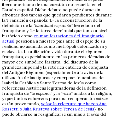
iberoamericano de una cuestión no resuelta en el
Estado español. Dicho debate no puede darse sin
afrontar dos tareas que quedaron pendientes durante
la Transición española: 1.- la deconstrucción de la
definición de la “
identidad española
” heredada del
franquismo y 2.- la tarea decolonial que tanto a nivel
histórico como
en manifestaciones del imaginario
actual
posiciona a nuestro país ante el espejo de su
realidad no asumida como metrópoli colonizadora y
esclavista. La utilización vivida durante el régimen
franquista, especialmente en las primeras décadas de
mayor eco simbólico fascista, del discurso de la
grandeza imperial y la retórica católica de conquista
del Antiguo Régimen, (especialmente a través de la
utilización de las figuras -y cuerpos- femeninos de
Isabel la Católica y Santa Teresa de Jesús como
referencias históricas legitimadoras de la definición
franquista de “
lo español
” y la “
raza
” unidas a la religión,
y que tantos esfuerzos para una recuperación «
otra
»
están provocando,
veáse la relectura que hacen Ana
Rossetti o Julia Kristeva sobre Teresa de Jesús
), no
puede obviarse ni resignificarse sin más a través del