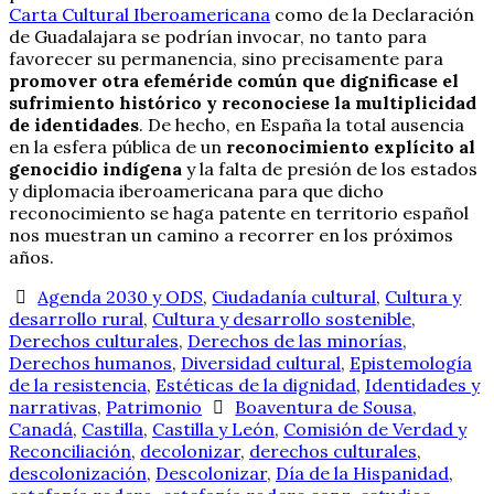
Carta Cultural Iberoamericana
como de la Declaración
de Guadalajara se podrían invocar, no tanto para
favorecer su permanencia, sino precisamente para
promover otra efeméride común que dignificase el
sufrimiento histórico y reconociese la multiplicidad
de identidades
. De hecho, en España la total ausencia
en la esfera pública de un
reconocimiento explícito al
genocidio indígena
y la falta de presión de los estados
y diplomacia iberoamericana para que dicho
reconocimiento se haga patente en territorio español
nos muestran un camino a recorrer en los próximos
años.
Agenda 2030 y ODS
,
Ciudadanía cultural
,
Cultura y
desarrollo rural
,
Cultura y desarrollo sostenible
,
Derechos culturales
,
Derechos de las minorías
,
Derechos humanos
,
Diversidad cultural
,
Epistemología
de la resistencia
,
Estéticas de la dignidad
,
Identidades y
narrativas
,
Patrimonio
Boaventura de Sousa
,
Canadá
,
Castilla
,
Castilla y León
,
Comisión de Verdad y
Reconciliación
,
decolonizar
,
derechos culturales
,
descolonización
,
Descolonizar
,
Día de la Hispanidad
,