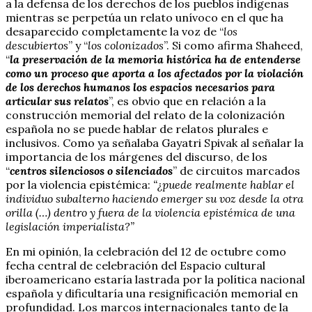
a la defensa de los derechos de los pueblos indígenas
mientras se perpetúa un relato unívoco en el que ha
desaparecido completamente la voz de “
los
descubiertos
” y “
los colonizados
”. Si como afirma Shaheed,
“
la preservación de la memoria histórica ha de entenderse
como un proceso que aporta a los afectados por la violación
de los derechos humanos los espacios necesarios para
articular sus relatos
”, es obvio que en relación a la
construcción memorial del relato de la colonización
española no se puede hablar de relatos plurales e
inclusivos. Como ya señalaba Gayatri Spivak al señalar la
importancia de los márgenes del discurso, de los
“
centros silenciosos o silenciados
” de circuitos marcados
por la violencia epistémica:
“¿puede realmente hablar el
individuo subalterno haciendo emerger su voz desde la otra
orilla (…) dentro y fuera de la violencia epistémica de una
legislación imperialista?”
En mi opinión, la celebración del 12 de octubre como
fecha central de celebración del Espacio cultural
iberoamericano estaría lastrada por la política nacional
española y dificultaría una resignificación memorial en
profundidad. Los marcos internacionales tanto de la