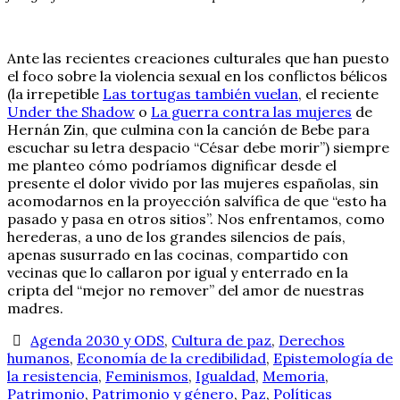
Ante las recientes creaciones culturales que han puesto
el foco sobre la violencia sexual en los conflictos bélicos
(la irrepetible
Las tortugas también vuelan
, el reciente
Under the Shadow
o
La guerra contra las mujeres
de
Hernán Zin, que culmina con la canción de Bebe para
escuchar su letra despacio “César debe morir”) siempre
me planteo cómo podríamos dignificar desde el
presente el dolor vivido por las mujeres españolas, sin
acomodarnos en la proyección salvífica de que “esto ha
pasado y pasa en otros sitios”. Nos enfrentamos, como
herederas, a uno de los grandes silencios de país,
apenas susurrado en las cocinas, compartido con
vecinas que lo callaron por igual y enterrado en la
cripta del “mejor no remover” del amor de nuestras
madres.
Agenda 2030 y ODS
,
Cultura de paz
,
Derechos
humanos
,
Economía de la credibilidad
,
Epistemología de
la resistencia
,
Feminismos
,
Igualdad
,
Memoria
,
Patrimonio
,
Patrimonio y género
,
Paz
,
Políticas