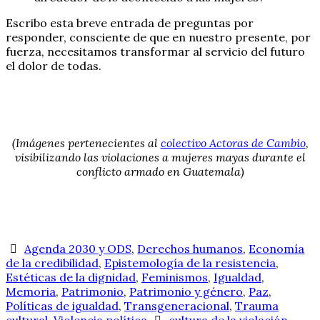
Escribo esta breve entrada de preguntas por
responder, consciente de que en nuestro presente, por
fuerza, necesitamos transformar al servicio del futuro
el dolor de todas.
(Imágenes pertenecientes al
colectivo Actoras de Cambio
,
visibilizando las violaciones a mujeres mayas durante el
conflicto armado en Guatemala)
Agenda 2030 y ODS
,
Derechos humanos
,
Economía
de la credibilidad
,
Epistemología de la resistencia
,
Estéticas de la dignidad
,
Feminismos
,
Igualdad
,
Memoria
,
Patrimonio
,
Patrimonio y género
,
Paz
,
Políticas de igualdad
,
Transgeneracional
,
Trauma
cultural
,
Violencia política
cultura de la violación
,