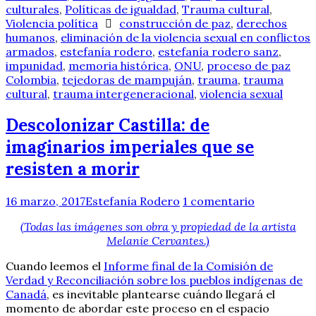
culturales
,
Políticas de igualdad
,
Trauma cultural
,
Violencia política
construcción de paz
,
derechos
humanos
,
eliminación de la violencia sexual en conflictos
armados
,
estefanía rodero
,
estefanía rodero sanz
,
impunidad
,
memoria histórica
,
ONU
,
proceso de paz
Colombia
,
tejedoras de mampuján
,
trauma
,
trauma
cultural
,
trauma intergeneracional
,
violencia sexual
Descolonizar Castilla: de
imaginarios imperiales que se
resisten a morir
16 marzo, 2017
Estefanía Rodero
1 comentario
(Todas las imágenes son obra y propiedad de la artista
Melanie Cervantes.)
Cuando leemos el
Informe final de la Comisión de
Verdad y Reconciliación sobre los pueblos indígenas de
Canadá
, es inevitable plantearse cuándo llegará el
momento de abordar este proceso en el espacio