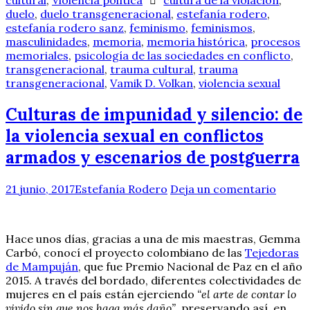
duelo
,
duelo transgeneracional
,
estefanía rodero
,
estefanía rodero sanz
,
feminismo
,
feminismos
,
masculinidades
,
memoria
,
memoria histórica
,
procesos
memoriales
,
psicología de las sociedades en conflicto
,
transgeneracional
,
trauma cultural
,
trauma
transgeneracional
,
Vamik D. Volkan
,
violencia sexual
Culturas de impunidad y silencio: de
la violencia sexual en conflictos
armados y escenarios de postguerra
21 junio, 2017
Estefanía Rodero
Deja un comentario
Hace unos días, gracias a una de mis maestras, Gemma
Carbó, conocí el proyecto colombiano de las
Tejedoras
de Mampuján
, que fue Premio Nacional de Paz en el año
2015. A través del bordado, diferentes colectividades de
mujeres en el país están ejerciendo
“el arte de contar lo
vivido sin que nos haga más daño”
, preservando así, en