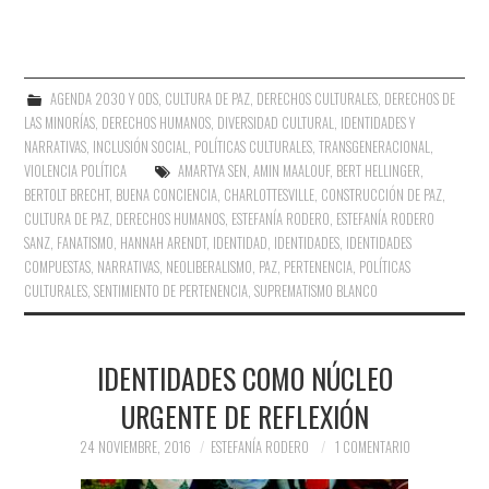
AGENDA 2030 Y ODS
,
CULTURA DE PAZ
,
DERECHOS CULTURALES
,
DERECHOS DE
LAS MINORÍAS
,
DERECHOS HUMANOS
,
DIVERSIDAD CULTURAL
,
IDENTIDADES Y
NARRATIVAS
,
INCLUSIÓN SOCIAL
,
POLÍTICAS CULTURALES
,
TRANSGENERACIONAL
,
VIOLENCIA POLÍTICA
AMARTYA SEN
,
AMIN MAALOUF
,
BERT HELLINGER
,
BERTOLT BRECHT
,
BUENA CONCIENCIA
,
CHARLOTTESVILLE
,
CONSTRUCCIÓN DE PAZ
,
CULTURA DE PAZ
,
DERECHOS HUMANOS
,
ESTEFANÍA RODERO
,
ESTEFANÍA RODERO
SANZ
,
FANATISMO
,
HANNAH ARENDT
,
IDENTIDAD
,
IDENTIDADES
,
IDENTIDADES
COMPUESTAS
,
NARRATIVAS
,
NEOLIBERALISMO
,
PAZ
,
PERTENENCIA
,
POLÍTICAS
CULTURALES
,
SENTIMIENTO DE PERTENENCIA
,
SUPREMATISMO BLANCO
IDENTIDADES COMO NÚCLEO
URGENTE DE REFLEXIÓN
24 NOVIEMBRE, 2016
ESTEFANÍA RODERO
1 COMENTARIO