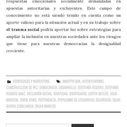
respuestas emocionales socialmente demandadas en
apuestas autoritarias y excluyentes. Este campo de
conocimiento no está siendo tenido en cuenta como un
aporte valioso para la situación actual y en su trabajo sobre
el trauma social
podría aportar luz sobre estrategias para
ampliar la inclusión en nuestras sociedades ante los riesgos
que tiene para nuestras democracias la desigualdad
creciente.
IDENTIDADES Y NARRATIVAS
AMARTYA SEN
,
AUTORITARISMO
,
CONSTRUCCIÓN DE PAZ
,
DEMOCRACIA
,
DESARROLLO
,
ESTEFANÍA RODERO
,
ESTEFANÍA
RODERO SANZ
,
EXCLUSIÓN SOCIAL
,
IDENTIDAD
,
IDENTIDADES
,
JUDITH BUTLER
,
JULIA
KRISTEVA
,
OWEN JONES
,
PERTENENCIA
,
POPULISMO DE IZQUIERDAS
,
SEGURIDAD
,
SILVIA
RIVERA CUSICANQUI
,
SYLVIA MARCOS
Buscar