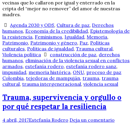
vecinas que lo callaron por igual y enterrado en la
cripta del “mejor no remover” del amor de nuestras
madres.
Agenda 2030 y ODS
,
Cultura de paz
,
Derechos
humanos
,
Economía de la credibilidad
,
Epistemología de
la resistencia
,
Feminismos
,
Igualdad
,
Memoria
,
Patrimonio
,
Patrimonio y género
,
Paz
,
Políticas
culturales
,
Políticas de igualdad
,
Trauma cultural
,
Violencia política
construcción de paz
,
derechos
humanos
,
eliminación de la violencia sexual en conflictos
armados
,
estefanía rodero
,
estefanía rodero sanz
,
impunidad
,
memoria histórica
,
ONU
,
proceso de paz
Colombia
,
tejedoras de mampuján
,
trauma
,
trauma
cultural
,
trauma intergeneracional
,
violencia sexual
Trauma, supervivencia y orgullo o
por qué respetar la resiliencia
4 abril, 2017
Estefanía Rodero
Deja un comentario