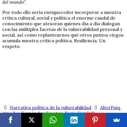
del mundo
”.
Por todo ello sería enriquecedor incorporar a nuestra
crítica cultural, social y política el enorme caudal de
conocimiento que atesoran quienes día a día dialogan
con las múltiples facetas de la vulnerabilidad personal y
social, así como replantearnos qué otros puntos ciegos
acumula nuestra crítica política. Resiliencia. Un
respeto.
Narrativa política de la vulnerabilidad
AlterPsiq
,
Amador Fernández Savater
,
Boris Cyrulnik
,
construcción de paz
,
dolor
,
estefanía rodero
,
estefanía
rodero sanz
,
Juan Gutiérrez
,
marea naranja
,
palabra
,