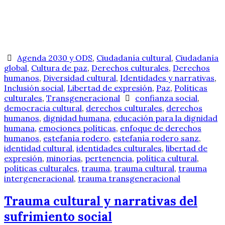
Agenda 2030 y ODS
,
Ciudadanía cultural
,
Ciudadanía
global
,
Cultura de paz
,
Derechos culturales
,
Derechos
humanos
,
Diversidad cultural
,
Identidades y narrativas
,
Inclusión social
,
Libertad de expresión
,
Paz
,
Políticas
culturales
,
Transgeneracional
confianza social
,
democracia cultural
,
derechos culturales
,
derechos
humanos
,
dignidad humana
,
educación para la dignidad
humana
,
emociones políticas
,
enfoque de derechos
humanos
,
estefanía rodero
,
estefanía rodero sanz
,
identidad cultural
,
identidades culturales
,
libertad de
expresión
,
minorías
,
pertenencia
,
política cultural
,
políticas culturales
,
trauma
,
trauma cultural
,
trauma
intergeneracional
,
trauma transgeneracional
Trauma cultural y narrativas del
sufrimiento social