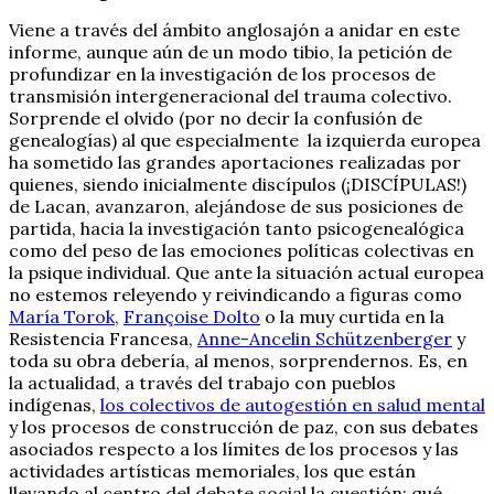
Viene a través del ámbito anglosajón a anidar en este
informe, aunque aún de un modo tibio, la petición de
profundizar en la investigación de los procesos de
transmisión intergeneracional del trauma colectivo.
Sorprende el olvido (por no decir la confusión de
genealogías) al que especialmente la izquierda europea
ha sometido las grandes aportaciones realizadas por
quienes, siendo inicialmente discípulos (¡DISCÍPULAS!)
de Lacan, avanzaron, alejándose de sus posiciones de
partida, hacia la investigación tanto psicogenealógica
como del peso de las emociones políticas colectivas en
la psique individual. Que ante la situación actual europea
no estemos releyendo y reivindicando a figuras como
María Torok
,
Françoise Dolto
o la muy curtida en la
Resistencia Francesa,
Anne-Ancelin Schützenberger
y
toda su obra debería, al menos, sorprendernos. Es, en
la actualidad, a través del trabajo con pueblos
indígenas,
los colectivos de autogestión en salud mental
y los procesos de construcción de paz, con sus debates
asociados respecto a los límites de los procesos y las
actividades artísticas memoriales, los que están
llevando al centro del debate social la cuestión: qué