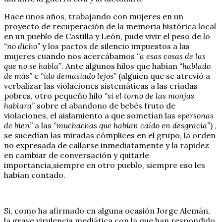
Hace unos años, trabajando con mujeres en un
proyecto de recuperación de la memoria histórica local
en un pueblo de Castilla y León, pude vivir el peso de lo
“no dicho”
y los pactos de silencio impuestos a las
mujeres cuando nos acercábamos
“a esas cosas de las
que no se habla”
. Ante algunos hilos que habían
“hablado
de más”
e
“ido demasiado lejos”
(alguien que se atrevió a
verbalizar las violaciones sistemáticas a las criadas
pobres, otro pequeño hilo
“si el torno de las monjas
hablara”
sobre el abandono de bebés fruto de
violaciones, el aislamiento a que sometían las
«personas
de bien”
a las
“muchachas que habían caído en desgracia”
) ,
se sucedían las miradas cómplices en el grupo, la orden
no expresada de callarse inmediatamente y la rapidez
en cambiar de conversación y quitarle
importancia,siempre en otro pueblo, siempre eso les
habían contado.
Si, como ha afirmado en alguna ocasión Jorge Alemán,
la grave virulencia mediática con la que han respondido