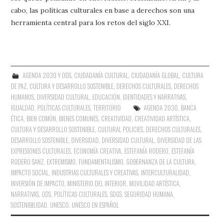
cabo, las políticas culturales en base a derechos son una
herramienta central para los retos del siglo XXI.
AGENDA 2030 Y ODS
,
CIUDADANÍA CULTURAL
,
CIUDADANÍA GLOBAL
,
CULTURA
DE PAZ
,
CULTURA Y DESARROLLO SOSTENIBLE
,
DERECHOS CULTURALES
,
DERECHOS
HUMANOS
,
DIVERSIDAD CULTURAL
,
EDUCACIÓN
,
IDENTIDADES Y NARRATIVAS
,
IGUALDAD
,
POLÍTICAS CULTURALES
,
TERRITORIO
AGENDA 2030
,
BANCA
ÉTICA
,
BIEN COMÚN
,
BIENES COMUNES
,
CREATIVIDAD
,
CREATIVIDAD ARTÍSTICA
,
CULTURA Y DESARROLLO SOSTENIBLE
,
CULTURAL POLICIES
,
DERECHOS CULTURALES
,
DESARROLLO SOSTENIBLE
,
DIVERSIDAD
,
DIVERSIDAD CULTURAL
,
DIVERSIDAD DE LAS
EXPRESIONES CULTURALES
,
ECONOMÍA CREATIVA
,
ESTEFANÍA RODERO
,
ESTEFANÍA
RODERO SANZ
,
EXTREMISMO
,
FUNDAMENTALISMO
,
GOBERNANZA DE LA CULTURA
,
IMPACTO SOCIAL
,
INDUSTRIAS CULTURALES Y CREATIVAS
,
INTERCULTURALIDAD
,
INVERSIÓN DE IMPACTO
,
MINISTERIO DEL INTERIOR
,
MOVILIDAD ARTÍSTICA
,
NARRATIVAS
,
ODS
,
POLÍTICAS CULTURALES
,
SDGS
,
SEGURIDAD HUMANA
,
SOSTENIBILIDAD
,
UNESCO
,
UNESCO EN ESPAÑOL