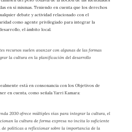
o también del peso todavía de la noción de las identidades
adas en sí mismas. Teniendo en cuenta que los derechos
ualquier debate y actividad relacionado con el
laridad como agente privilegiado para integrar la
esarrollo, el ámbito local.
ntes recursos suelen avanzar con algunas de las formas
rar la cultura en la planificación del desarrollo
 realmente está en consonancia con los Objetivos de
ner en cuenta, como señala Yarri Kamara:
enda 2030 ofrece múltiples vías para integrar la cultura, el
onan la cultura de forma expresa no incita lo suficiente
n de políticas a reflexionar sobre la importancia de la