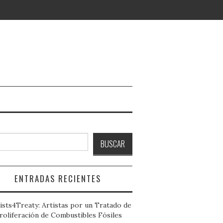
ción
ar
BUSCAR
s
N
-
A
ENTRADAS RECIENTES
N
E
ists4Treaty: Artistas por un Tratado de
roliferación de Combustibles Fósiles