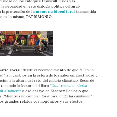
ialidad de los enfoques transculturales y la
la necesidad en este diálogo política cultural-
a la protección de
la memoria biocultural
transmitida
ue es lo mismo,
PATRIMONIO
.
ario social:
desde el reconocimiento de que
“el homo
al”,
sin cambios en la esfera de los saberes, afectividad y
ción a la altura del reto del cambio climático. Recordé
teniendo la lectura del libro
“Una trenza de hierba
all Kimmerer
o ese ensayo de Sánchez Ferlosio que
z:
“Mientras no cambien los dioses, nada ha cambiado”
 los grandes relatos cosmogónicos y sus efectos.