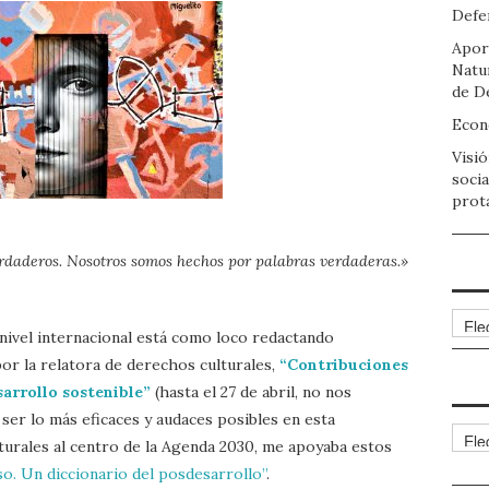
Defen
Apor
Natu
de D
Econo
Visió
socia
prot
daderos. Nosotros somos hechos por palabras verdaderas.»
Arch
nivel internacional está como loco redactando
por la relatora de derechos culturales,
“Contribuciones
sarrollo sostenible”
(hasta el 27 de abril, no nos
ser lo más eficaces y audaces posibles en esta
Cate
lturales al centro de la Agenda 2030, me apoyaba estos
so. Un diccionario del posdesarrollo”
.