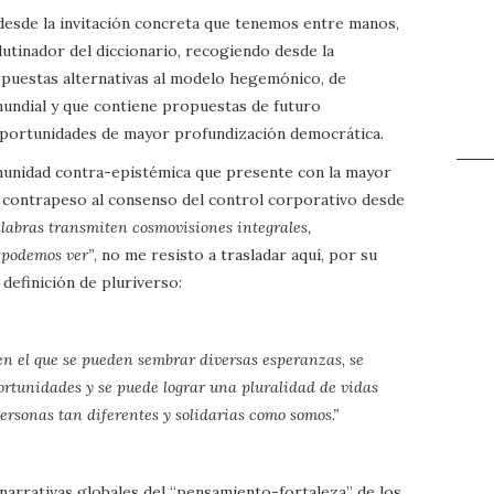
 desde la invitación concreta que tenemos entre manos,
utinador del diccionario, recogiendo desde la
opuestas alternativas al modelo hegemónico, de
mundial y que contiene propuestas de futuro
y oportunidades de mayor profundización democrática.
munidad contra-epistémica que presente con la mayor
e contrapeso al consenso del control corporativo desde
alabras transmiten cosmovisiones integrales,
 podemos ver”
, no me resisto a trasladar aquí, por su
 definición de pluriverso:
n el que se pueden sembrar diversas esperanzas, se
ortunidades y se puede lograr una pluralidad de vidas
ersonas tan diferentes y solidarias como somos.”
 narrativas globales del “pensamiento-fortaleza” de los