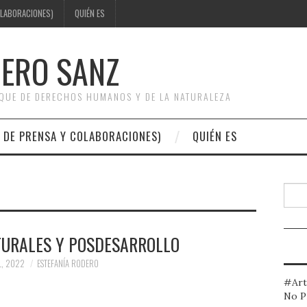
OLABORACIONES)
QUIÉN ES
DERO SANZ
OQUE DE DERECHOS HUMANOS Y DE LA NATURALEZA
 DE PRENSA Y COLABORACIONES)
QUIÉN ES
Busc
TURALES Y POSDESARROLLO
L, 2022
ESTEFANÍA RODERO
#Art
No P