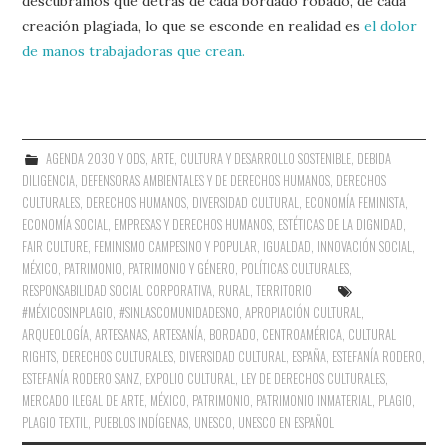
descubramos que detrás de cada bordado robado, de cada
creación plagiada, lo que se esconde en realidad es
el dolor
de manos trabajadoras que crean.
AGENDA 2030 Y ODS
,
ARTE
,
CULTURA Y DESARROLLO SOSTENIBLE
,
DEBIDA
DILIGENCIA
,
DEFENSORAS AMBIENTALES Y DE DERECHOS HUMANOS
,
DERECHOS
CULTURALES
,
DERECHOS HUMANOS
,
DIVERSIDAD CULTURAL
,
ECONOMÍA FEMINISTA
,
ECONOMÍA SOCIAL
,
EMPRESAS Y DERECHOS HUMANOS
,
ESTÉTICAS DE LA DIGNIDAD
,
FAIR CULTURE
,
FEMINISMO CAMPESINO Y POPULAR
,
IGUALDAD
,
INNOVACIÓN SOCIAL
,
MÉXICO
,
PATRIMONIO
,
PATRIMONIO Y GÉNERO
,
POLÍTICAS CULTURALES
,
RESPONSABILIDAD SOCIAL CORPORATIVA
,
RURAL
,
TERRITORIO
#MÉXICOSINPLAGIO
,
#SINLASCOMUNIDADESNO
,
APROPIACIÓN CULTURAL
,
ARQUEOLOGÍA
,
ARTESANAS
,
ARTESANÍA
,
BORDADO
,
CENTROAMÉRICA
,
CULTURAL
RIGHTS
,
DERECHOS CULTURALES
,
DIVERSIDAD CULTURAL
,
ESPAÑA
,
ESTEFANÍA RODERO
,
ESTEFANÍA RODERO SANZ
,
EXPOLIO CULTURAL
,
LEY DE DERECHOS CULTURALES
,
MERCADO ILEGAL DE ARTE
,
MÉXICO
,
PATRIMONIO
,
PATRIMONIO INMATERIAL
,
PLAGIO
,
PLAGIO TEXTIL
,
PUEBLOS INDÍGENAS
,
UNESCO
,
UNESCO EN ESPAÑOL