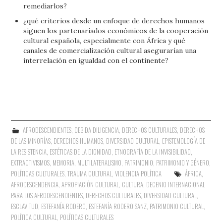
remediarlos?
¿qué criterios desde un enfoque de derechos humanos
siguen los partenariados económicos de la cooperación
cultural española, especialmente con África y qué
canales de comercialización cultural asegurarían una
interrelación en igualdad con el continente?
AFRODESCENDIENTES
,
DEBIDA DILIGENCIA
,
DERECHOS CULTURALES
,
DERECHOS
DE LAS MINORÍAS
,
DERECHOS HUMANOS
,
DIVERSIDAD CULTURAL
,
EPISTEMOLOGÍA DE
LA RESISTENCIA
,
ESTÉTICAS DE LA DIGNIDAD
,
ETNOGRAFÍA DE LA INVISIBILIDAD
,
EXTRACTIVISMOS
,
MEMORIA
,
MULTILATERALISMO
,
PATRIMONIO
,
PATRIMONIO Y GÉNERO
,
POLÍTICAS CULTURALES
,
TRAUMA CULTURAL
,
VIOLENCIA POLÍTICA
ÁFRICA
,
AFRODESCENDENCIA
,
APROPIACIÓN CULTURAL
,
CULTURA
,
DECENIO INTERNACIONAL
PARA LOS AFRODESCENDIENTES
,
DERECHOS CULTURALES
,
DIVERSIDAD CULTURAL
,
ESCLAVITUD
,
ESTEFANÍA RODERO
,
ESTEFANÍA RODERO SANZ
,
PATRIMONIO CULTURAL
,
POLÍTICA CULTURAL
,
POLÍTICAS CULTURALES