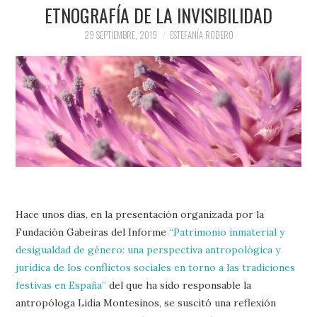
PRENSA Y
ETNOGRAFÍA DE LA INVISIBILIDAD
29 SEPTIEMBRE, 2019
ESTEFANÍA RODERO
COLABORACIONES)
QUIÉN ES
Hace unos días, en la presentación organizada por la
Fundación Gabeiras del Informe
“Patrimonio inmaterial y
desigualdad de género: una perspectiva antropológica y
jurídica de los conflictos sociales en torno a las tradiciones
festivas en España”
del que ha sido responsable la
antropóloga Lidia Montesinos, se suscitó una reflexión