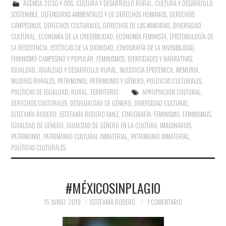
AGENDA 2030 Y ODS
,
CULTURA Y DESARROLLO RURAL
,
CULTURA Y DESARROLLO
SOSTENIBLE
,
DEFENSORAS AMBIENTALES Y DE DERECHOS HUMANOS
,
DERECHOS
CAMPESINOS
,
DERECHOS CULTURALES
,
DERECHOS DE LAS MINORÍAS
,
DIVERSIDAD
CULTURAL
,
ECONOMÍA DE LA CREDIBILIDAD
,
ECONOMÍA FEMINISTA
,
EPISTEMOLOGÍA DE
LA RESISTENCIA
,
ESTÉTICAS DE LA DIGNIDAD
,
ETNOGRAFÍA DE LA INVISIBILIDAD
,
FEMINISMO CAMPESINO Y POPULAR
,
FEMINISMOS
,
IDENTIDADES Y NARRATIVAS
,
IGUALDAD
,
IGUALDAD Y DESARROLLO RURAL
,
INJUSTICIA EPISTÉMICA
,
MEMORIA
,
MUJERES RURALES
,
PATRIMONIO
,
PATRIMONIO Y GÉNERO
,
POLÍTICAS CULTURALES
,
POLÍTICAS DE IGUALDAD
,
RURAL
,
TERRITORIO
APROPIACIÓN CULTURAL
,
DERECHOS CULTURALES
,
DESIGUALDAD DE GÉNERO
,
DIVERSIDAD CULTURAL
,
ESTEFANÍA RODERO
,
ESTEFANÍA RODERO SANZ
,
ETNOGRAFÍA
,
FEMINISMO
,
FEMINISMOS
,
IGUALDAD DE GÉNERO
,
IGUALDAD DE GÉNERO EN LA CULTURA
,
IMAGINARIOS
,
PATRIMONIO
,
PATRIMONIO CULTURAL INMATERIAL
,
PATRIMONIO INMATERIAL
,
POLÍTICAS CULTURALES
#MÉXICOSINPLAGIO
15 JUNIO, 2019
ESTEFANÍA RODERO
1 COMENTARIO