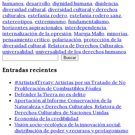
humanos
,
desarrollo
,
dignidad humana
,
disidencia
,
diversidad cultural
,
diversidad cultural y derechos
culturales
,
estefanía rodero
,
estefanía rodero sanz
,
estereotipos
,
extremisnmo
,
fundamentalismo
,
horizontes aspiracionales
,
interdependencia
,
internalización de la opresión
,
Maruja Mallo
,
minorías
,
pensamiento crítico
,
polarización
,
protección de la
diversidad cultural
,
Relatora de Derechos Culturales
,
universalidad
,
universalidad de los derechos humanos
Buscar
Buscar
Entradas recientes
#Artists4Treaty: Artistas por un Tratado de No
Proliferación de Combustibles Fósiles
Defender la Tierra no es delito
Aportación al Informe Conservación de la
Naturaleza y Derechos Culturales, Relatora de
Derechos Culturales de Naciones Unidas
Economía de la credibilidad
Visión socio-ecológica de la innovación social:
distribución de poder y recursos y protagonismo