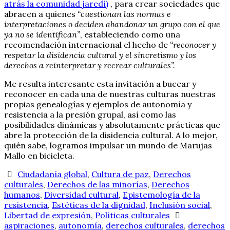
atrás la comunidad jaredí)
,
para crear sociedades que
abracen a quienes
“cuestionan las normas e
interpretaciones o deciden abandonar un grupo con el que
ya no se identifican”
, estableciendo como una
recomendación internacional el hecho de
“reconocer y
respetar la disidencia cultural y el sincretismo y los
derechos a reinterpretar y recrear culturales”.
Me resulta interesante esta invitación a bucear y
reconocer en cada una de nuestras culturas nuestras
propias genealogías y ejemplos de autonomía y
resistencia a la presión grupal, así como las
posibilidades dinámicas y absolutamente prácticas que
abre la protección de la disidencia cultural. A lo mejor,
quién sabe, logramos impulsar un mundo de Marujas
Mallo en bicicleta.
Ciudadanía global
,
Cultura de paz
,
Derechos
culturales
,
Derechos de las minorías
,
Derechos
humanos
,
Diversidad cultural
,
Epistemología de la
resistencia
,
Estéticas de la dignidad
,
Inclusión social
,
Libertad de expresión
,
Políticas culturales
aspiraciones
,
autonomía
,
derechos culturales
,
derechos