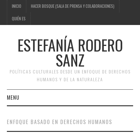
INICIO
HACER BOSQUE (SALA DE PRENSA Y COLABORACIONES)
QUIÉN ES
ESTEFANÍA RODERO
SANZ
POLÍTICAS CULTURALES DESDE UN ENFOQUE DE DERECHOS
HUMANOS Y DE LA NATURALEZA
MENU
INICIO
ENFOQUE BASADO EN DERECHOS HUMANOS
HACER BOSQUE (SALA DE