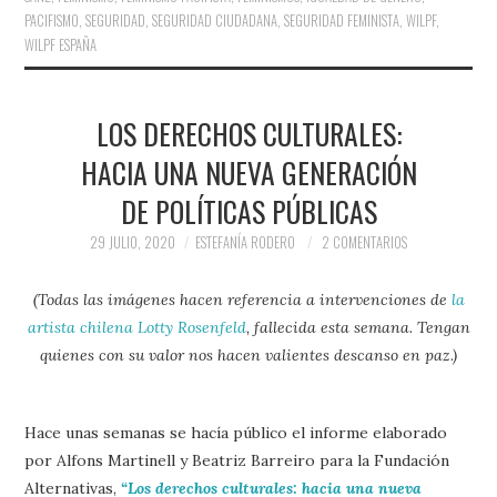
PACIFISMO
,
SEGURIDAD
,
SEGURIDAD CIUDADANA
,
SEGURIDAD FEMINISTA
,
WILPF
,
WILPF ESPAÑA
LOS DERECHOS CULTURALES:
HACIA UNA NUEVA GENERACIÓN
DE POLÍTICAS PÚBLICAS
29 JULIO, 2020
ESTEFANÍA RODERO
2 COMENTARIOS
(Todas las imágenes hacen referencia a intervenciones de
la
artista chilena Lotty Rosenfeld
, fallecida esta semana. Tengan
quienes con su valor nos hacen valientes descanso en paz.)
Hace unas semanas se hacía público el informe elaborado
por Alfons Martinell y Beatriz Barreiro para la Fundación
Alternativas,
“Los derechos culturales: hacia una nueva