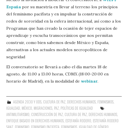
España
por su maestría en llevar al terreno los principios
del feminismo pacifista y en impulsar la construcción de
redes de sororidad en la esfera internacional, así como a los
Programas que han creado la ocasión de tejer espacios de
aprendizaje y escucha transoceánicos que nos permitan
construir, como bien sabemos desde México y España,
alternativas a los actuales modelos necropolíticos de
seguridad
El conversatorio se llevará a cabo el día martes 18 de
agosto, de 11.00 a 13.00 horas, CDMX (18:00-20:00 en
horario de Madrid), en la modalidad de
webinar
.
AGENDA 2030 Y ODS
,
CULTURA DE PAZ
,
DERECHOS HUMANOS
,
FEMINISMOS
,
IGUALDAD
,
MÉXICO
,
MIGRACIONES
,
PAZ
,
POLÍTICAS DE IGUALDAD
ANTIMILITARISMO
,
CONSTRUCCIÓN DE PAZ
,
CULTURA DE PAZ
,
DERECHOS HUMANOS
,
ENFOQUE BASADO EN DERECHOS HUMANOS
,
ESTEFANÍA RODERO
,
ESTEFANÍA RODERO
SANZ
,
FEMINISMO
,
FEMINISMO PACIFISTA
,
FEMINISMOS
,
IGUALDAD DE GÉNERO
,