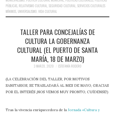
MUNICIPALISMO
,
POLÍTICA CULTURAL MUNICIPAL
,
POLÍTICAS CULTURALES
,
POLÍTICAS
PÚBLICAS
,
RELATIVISMO CULTURAL
,
SEGURIDAD CULTURAL
,
SERVICIOS CULTURALES
MÍNIMOS
,
UNIVERSALISMO
,
VIDA CULTURAL
TALLER PARA CONCEJALÍAS DE
CULTURA LA GOBERNANZA
CULTURAL (EL PUERTO DE SANTA
MARÍA, 18 DE MARZO)
3 MARZO, 2020
ESTEFANÍA RODERO
(LA CELEBRACIÓN DEL TALLER, POR MOTIVOS
SANITARIOS, SE TRASLADARÁ AL MES DE MAYO, GRACIAS
POR EL INTERÉS ¡NOS VEMOS MUY PRONTO, CUÍDENSE!)
Tras la vivencia enriquecedora de la
Jornada «Cultura y