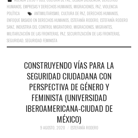
HUMANOS
,
EMPRESAS Y DERECHOS HUMANOS
,
MIGRACIONES
,
PAZ
,
VIOLENCIA
POLÍTICA
ANTIMILITARISMO
,
CULTURA DE PAZ
,
DERECHOS HUMANOS
,
ENFOQUE BASADO EN DERECHOS HUMANOS
,
ESTEFANÍA RODERO
,
ESTEFANÍA RODERO
SANZ
,
INDUSTRIA DEL CONTROL MIGRATORIO
,
MIGRACIONES
,
MIGRANTES
,
MILITARIZACIÓN DE LAS FRONTERAS
,
PAZ
,
SECURITIZACIÓN DE LAS FRONTERAS
,
SEGURIDAD
,
SEGURIDAD FEMINISTA
CONSTRUYENDO VÍAS PARA LA
SEGURIDAD CIUDADANA CON
PERSPECTIVA DE GÉNERO Y
FEMINISTA (UNIVERSIDAD
IBEROAMERICANA-CIUDAD DE
MÉXICO)
9 AGOSTO, 2020
ESTEFANÍA RODERO