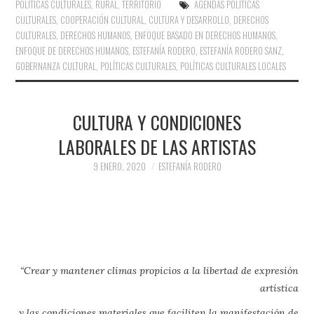
POLÍTICAS CULTURALES
,
RURAL
,
TERRITORIO
AGENDAS POLÍTICAS
CULTURALES
,
COOPERACIÓN CULTURAL
,
CULTURA Y DESARROLLO
,
DERECHOS
CULTURALES
,
DERECHOS HUMANOS
,
ENFOQUE BASADO EN DERECHOS HUMANOS
,
ENFOQUE DE DERECHOS HUMANOS
,
ESTEFANÍA RODERO
,
ESTEFANÍA RODERO SANZ
,
GOBERNANZA CULTURAL
,
POLÍTICAS CULTURALES
,
POLÍTICAS CULTURALES LOCALES
CULTURA Y CONDICIONES
LABORALES DE LAS ARTISTAS
9 ENERO, 2020
ESTEFANÍA RODERO
“Crear y mantener climas propicios a la libertad de expresión
artística
y las condiciones materiales que faciliten la manifestación de