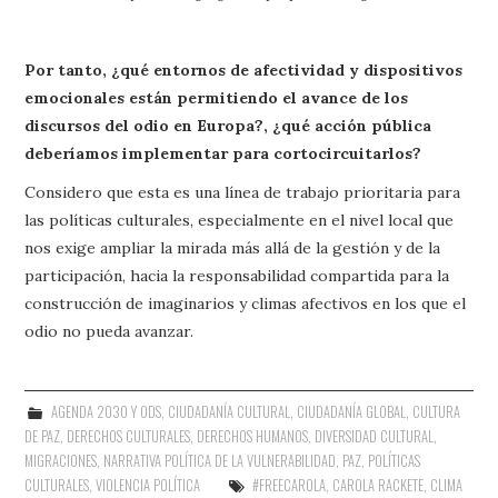
Por tanto, ¿qué entornos de afectividad y dispositivos
emocionales están permitiendo el avance de los
discursos del odio en Europa?, ¿qué acción pública
deberíamos implementar para cortocircuitarlos?
Considero que esta es una línea de trabajo prioritaria para
las políticas culturales, especialmente en el nivel local que
nos exige ampliar la mirada más allá de la gestión y de la
participación, hacia la responsabilidad compartida para la
construcción de imaginarios y climas afectivos en los que el
odio no pueda avanzar.
AGENDA 2030 Y ODS
,
CIUDADANÍA CULTURAL
,
CIUDADANÍA GLOBAL
,
CULTURA
DE PAZ
,
DERECHOS CULTURALES
,
DERECHOS HUMANOS
,
DIVERSIDAD CULTURAL
,
MIGRACIONES
,
NARRATIVA POLÍTICA DE LA VULNERABILIDAD
,
PAZ
,
POLÍTICAS
CULTURALES
,
VIOLENCIA POLÍTICA
#FREECAROLA
,
CAROLA RACKETE
,
CLIMA