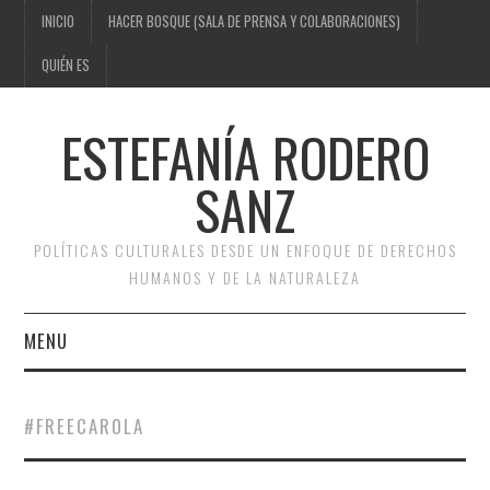
INICIO
HACER BOSQUE (SALA DE PRENSA Y COLABORACIONES)
QUIÉN ES
ESTEFANÍA RODERO
SANZ
POLÍTICAS CULTURALES DESDE UN ENFOQUE DE DERECHOS
HUMANOS Y DE LA NATURALEZA
MENU
INICIO
#FREECAROLA
HACER BOSQUE (SALA DE