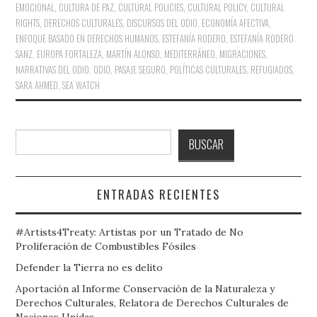
EMOCIONAL
,
CULTURA DE PAZ
,
CULTURAL POLICIES
,
CULTURAL POLICY
,
CULTURAL
RIGHTS
,
DERECHOS CULTURALES
,
DISCURSOS DEL ODIO
,
ECONOMÍA AFECTIVA
,
ENFOQUE BASADO EN DERECHOS HUMANOS
,
ESTEFANÍA RODERO
,
ESTEFANÍA RODERO
SANZ
,
EUROPA FORTALEZA
,
MARTÍN ALONSO
,
MEDITERRÁNEO
,
MIGRACIONES
,
NARRATIVAS DEL ODIO
,
ODIO
,
PASAJE SEGURO
,
POLÍTICAS CULTURALES
,
REFUGIADOS
,
SARA AHMED
,
SEA WATCH
Buscar
BUSCAR
ENTRADAS RECIENTES
#Artists4Treaty: Artistas por un Tratado de No
Proliferación de Combustibles Fósiles
Defender la Tierra no es delito
Aportación al Informe Conservación de la Naturaleza y
Derechos Culturales, Relatora de Derechos Culturales de
Naciones Unidas