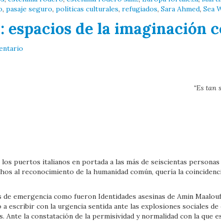
o
,
pasaje seguro
,
políticas culturales
,
refugiados
,
Sara Ahmed
,
Sea 
l: espacios de la imaginación c
entario
“Es tan s
e los puertos italianos en portada a las más de seiscientas persona
chos al reconocimiento de la humanidad común, quería la coinciden
os de emergencia como fueron Identidades asesinas de Amin Maalouf 
o a escribir con la urgencia sentida ante las explosiones sociales de
os. Ante la constatación de la permisividad y normalidad con la que 