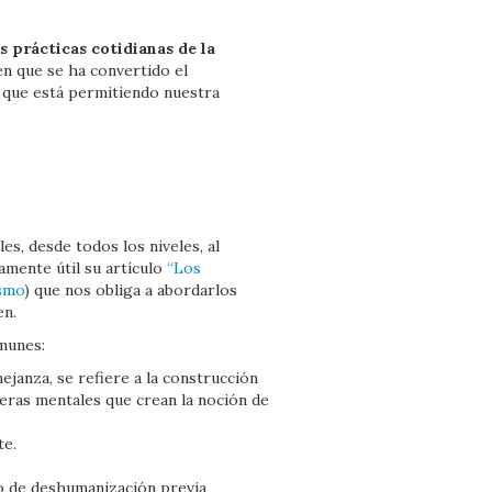
s prácticas cotidianas de la
en que se ha convertido el
 que está permitiendo nuestra
es, desde todos los niveles, al
amente útil su artículo
“Los
ismo
) que nos obliga a abordarlos
en.
omunes:
janza, se refiere a la construcción
eras mentales que crean la noción de
te.
o de deshumanización previa