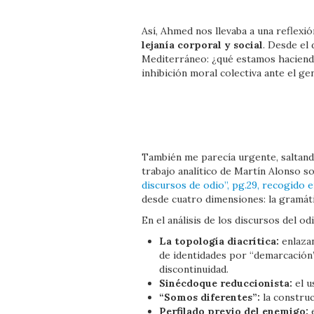
Así, Ahmed nos llevaba a una reflexi
lejanía corporal y social
. Desde el
Mediterráneo: ¿qué estamos haciendo
inhibición moral colectiva ante el ge
También me parecía urgente, saltando 
trabajo analítico de Martín Alonso s
discursos de odio”, pg.29, recogido 
desde cuatro dimensiones: la gramátic
En el análisis de los discursos del 
La topología diacrítica:
enlazan
de identidades por “demarcación”
discontinuidad.
Sinécdoque reduccionista:
el u
“Somos diferentes”:
la construc
Perfilado previo del enemigo:
e