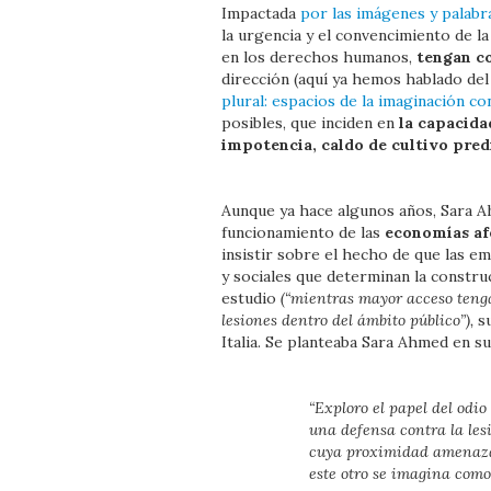
Impactada
por las imágenes y palab
la urgencia y el convencimiento de l
en los derechos humanos,
tengan co
dirección (aquí ya hemos hablado de
plural: espacios de la imaginación co
posibles, que inciden en
la capacida
impotencia, caldo de cultivo pred
Aunque ya hace algunos años, Sara 
funcionamiento de las
economías af
insistir sobre el hecho de que las e
y sociales que determinan la constru
estudio
(“mientras mayor acceso tenga
lesiones dentro del ámbito público”),
su
Italia. Se planteaba Sara Ahmed en su a
“Exploro el papel del odi
una defensa contra la les
cuya proximidad amenaza n
este otro se imagina como