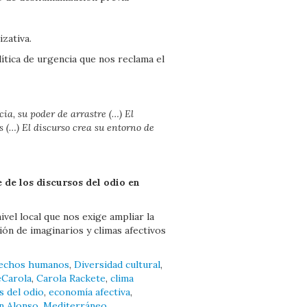
zativa.
lítica de urgencia que nos reclama el
cia, su poder de arrastre (…) El
 (…) El discurso crea su entorno de
de los discursos del odio en
ivel local que nos exige ampliar la
ión de imaginarios y climas afectivos
echos humanos
,
Diversidad cultural
,
Carola
,
Carola Rackete
,
clima
s del odio
,
economía afectiva
,
n Alonso
,
Mediterráneo
,