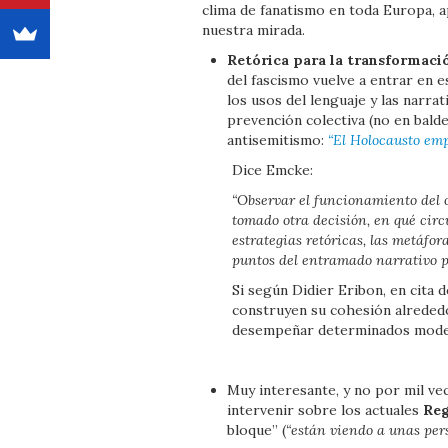
clima de fanatismo en toda Europa, a
nuestra mirada.
Retórica para la transformació
del fascismo vuelve a entrar en e
los usos del lenguaje y las narra
prevención colectiva (no en bald
antisemitismo:
“El Holocausto emp
Dice Emcke:
“Observar el funcionamiento del o
tomado otra decisión, en qué cir
estrategias retóricas, las metáf
puntos del entramado narrativo po
Si según Didier Eribon, en cita 
construyen su cohesión alrededor
desempeñar determinados modelo
Muy interesante, y no por mil vec
intervenir sobre los actuales
Reg
bloque” (
“están viendo a unas per