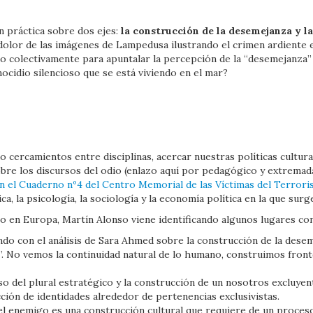
ón práctica sobre dos ejes:
la construcción de la desemejanza y la
 dolor de las imágenes de Lampedusa ilustrando el crimen ardiente 
 colectivamente para apuntalar la percepción de la “desemejanza”
nocidio silencioso que se está viviendo en el mar?
cercamientos entre disciplinas, acercar nuestras políticas cultural
obre los discursos del odio (enlazo aquí por pedagógico y extremad
en el Cuaderno nº4 del Centro Memorial de las Víctimas del Terror
a, la psicología, la sociología y la economía política en la que surg
odio en Europa, Martín Alonso viene identificando algunos lugares c
do con el análisis de Sara Ahmed sobre la construcción de la deseme
. No vemos la continuidad natural de lo humano, construimos front
so del plural estratégico y la construcción de un nosotros excluyen
ción de identidades alrededor de pertenencias exclusivistas.
l enemigo es una construcción cultural que requiere de un proces