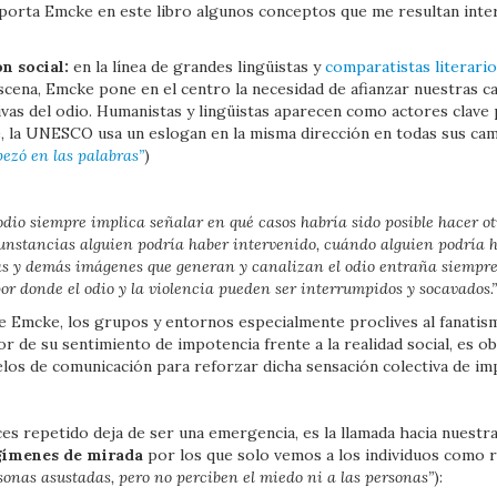
porta Emcke en este libro algunos conceptos que me resultan inter
n social:
en la línea de grandes lingüistas y
comparatistas literari
scena, Emcke pone en el centro la necesidad de afianzar nuestras ca
tivas del odio. Humanistas y lingüistas aparecen como actores clave
e, la UNESCO usa un eslogan en la misma dirección en todas sus ca
ezó en las palabras”
)
dio siempre implica señalar en qué casos habría sido posible hacer o
cunstancias alguien podría haber intervenido, cuándo alguien podría 
oras y demás imágenes que generan y canalizan el odio entraña siempr
r donde el odio y la violencia pueden ser interrumpidos y socavados.”
de Emcke, los grupos y entornos especialmente proclives al fanatis
 de su sentimiento de impotencia frente a la realidad social, es o
s de comunicación para reforzar dicha sensación colectiva de im
es repetido deja de ser una emergencia, es la llamada hacia nuestra
ímenes de mirada
por los que solo vemos a los individuos como r
sonas asustadas, pero no perciben el miedo ni a las personas”
):