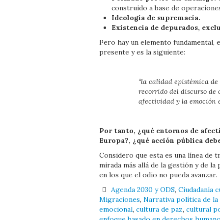
construido a base de operaciones
Ideología de supremacía.
Existencia de depurados, excl
Pero hay un elemento fundamental, en 
presente y es la siguiente:
“la calidad epistémica de 
recorrido del discurso de
afectividad y la emoción 
Por tanto, ¿qué entornos de afect
Europa?, ¿qué acción pública deb
Considero que esta es una línea de tra
mirada más allá de la gestión y de la
en los que el odio no pueda avanzar.
Agenda 2030 y ODS
,
Ciudadanía c
Migraciones
,
Narrativa política de la
emocional
,
cultura de paz
,
cultural p
enfoque basado en derechos human