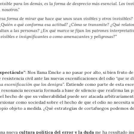
nvisible para los demás, es la forma de desprecio más esencial. Los invi
nosotros.”
sa forma de mirar que hace que unos sean visibles y otros invisibles
Quién o qué conforma esa actitud? ¿Cómo se transmite? ¿Qué relatos 
ltan a las personas? ¿En qué marco se fijan los patrones interpretati
visibles e insignificantes o como amenazantes y peligrosas?”
espectáculo”
: Nos llama Emcke a no pasar por alto, si bien fruto de
 resistencia civil ante las nuevas escenificaciones del odio
“que se d
a escenificación que los denigra”
. Entiende como parte de esta escen
de resonancia necesaria formada a base de silencio que reafirma las p
 el hecho de que su vulnerabilidad puede ser atacada arbitrariament
xionar como sociedad sobre el hecho de que el odio no necesita una
ropio objeto a medida. ¿Qué estrategias de cortafuegos podemos d
 una nueva
cultura política del error y la duda
me ha resultado ins