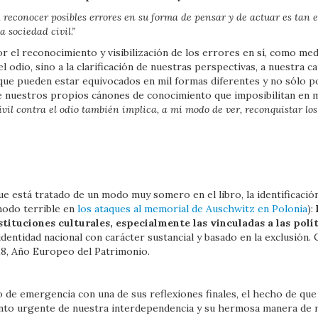
s, reconocer posibles errores en su forma de pensar y de actuar es tan
 sociedad civil.”
 el reconocimiento y visibilización de los errores en sí, como med
l odio, sino a la clarificación de nuestras perspectivas, a nuestra c
e pueden estar equivocados en mil formas diferentes y no sólo po
de nuestros propios cánones de conocimiento que imposibilitan en
civil contra el odio también implica, a mi modo de ver, reconquistar lo
e está tratado de un modo muy somero en el libro, la identificació
modo terrible en
los ataques al memorial de Auschwitz en Polonia
):
nstituciones culturales, especialmente las vinculadas a las pol
dentidad nacional con carácter sustancial y basado en la exclusión.
18, Año Europeo del Patrimonio.
o de emergencia con una de sus reflexiones finales, el hecho de qu
nto urgente de nuestra interdependencia y su hermosa manera de n