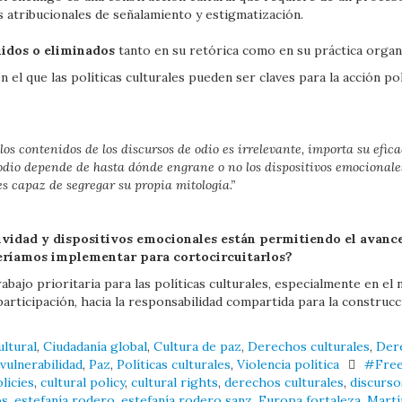
 atribucionales de señalamiento y estigmatización.
uidos o eliminados
tanto en su retórica como en su práctica organi
el que las políticas culturales pueden ser claves para la acción po
los contenidos de los discursos de odio es irrelevante, importa su efica
 odio depende de hasta dónde engrane o no los dispositivos emocionales
es capaz de segregar su propia mitología.”
ividad y dispositivos emocionales están permitiendo el avance 
eríamos implementar para cortocircuitarlos?
bajo prioritaria para las políticas culturales, especialmente en el n
 participación, hacia la responsabilidad compartida para la construcc
ultural
,
Ciudadanía global
,
Cultura de paz
,
Derechos culturales
,
Der
 vulnerabilidad
,
Paz
,
Políticas culturales
,
Violencia política
#Free
olicies
,
cultural policy
,
cultural rights
,
derechos culturales
,
discurso
os
,
estefanía rodero
,
estefanía rodero sanz
,
Europa fortaleza
,
Martí