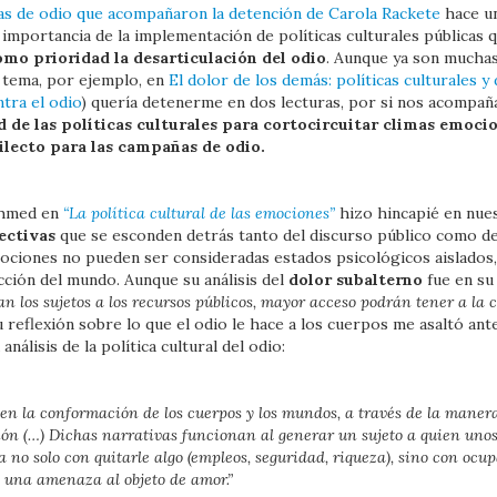
ras de odio que acompañaron la detención de Carola Rackete
hace un
a importancia de la implementación de políticas culturales públicas
mo prioridad la desarticulación del odio
. Aunque ya son muchas
l tema, por ejemplo, en
El dolor de los demás: políticas culturales
ntra el odio
) quería detenerme en dos lecturas, por si nos acompaña
d de las políticas culturales para cortocircuitar climas emocio
ilecto para las campañas de odio.
Ahmed en
“La política cultural de las emociones”
hizo hincapié en nues
ectivas
que se esconden detrás tanto del discurso público como de 
mociones no pueden ser consideradas estados psicológicos aislados,
cción del mundo. Aunque su análisis del
dolor subalterno
fue en su
n los sujetos a los recursos públicos, mayor acceso podrán tener a la
 reflexión sobre lo que el odio le hace a los cuerpos me asaltó an
nálisis de la política cultural del odio:
o en la conformación de los cuerpos y los mundos, a través de la maner
ión (…) Dichas narrativas funcionan al generar un sujeto a quien uno
o solo con quitarle algo (empleos, seguridad, riqueza), sino con ocupa
 una amenaza al objeto de amor.”